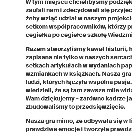
W tym miejscu chcielibyśmy podzięk
zaufali nam i zdecydowali się przyj
żeby wziąć udział w naszym projekc
setkom współpracowników, którzy prz
cegiełka po cegiełce szkołę Wiedźm
Razem stworzyliśmy kawał historii, hi
zapisana nie tylko w naszych sercac
setkach artykułach w wydaniach pap
wzmiankach w książkach. Nasza gra p
ludzi, których łączyła wspólna pasja
wiedzieli, że są tam zawsze mile widzi
Wam dziękujemy – zarówno kadrze ja
zbudowaliśmy to przedsięwzięcie.
Nasza gra mimo, że odbywała się w 
prawdziwe emocje i tworzyła prawdz