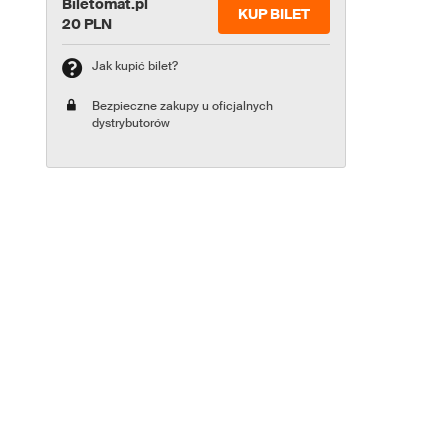
Biletomat.pl
KUP BILET
20 PLN
Jak kupić bilet?
Bezpieczne zakupy u oficjalnych
dystrybutorów