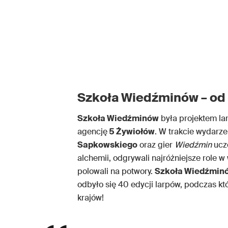
Szkoła Wiedźminów – od 
Szkoła Wiedźminów
była projektem lar
agencję
5 Żywiołów
. W trakcie wydarz
Sapkowskiego
oraz gier
Wiedźmin
ucze
alchemii, odgrywali najróżniejsze role 
polowali na potwory.
Szkoła Wiedźmin
odbyło się 40 edycji larpów, podczas k
krajów!