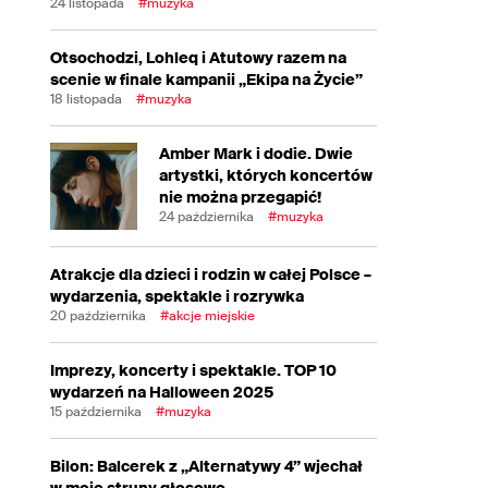
24 listopada
#muzyka
Otsochodzi, Lohleq i Atutowy razem na
scenie w finale kampanii „Ekipa na Życie”
18 listopada
#muzyka
Amber Mark i dodie. Dwie
artystki, których koncertów
nie można przegapić!
24 października
#muzyka
Atrakcje dla dzieci i rodzin w całej Polsce –
wydarzenia, spektakle i rozrywka
20 października
#akcje miejskie
Imprezy, koncerty i spektakle. TOP 10
wydarzeń na Halloween 2025
15 października
#muzyka
Bilon: Balcerek z „Alternatywy 4” wjechał
w moje struny głosowe