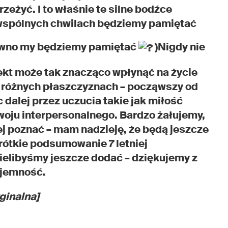
żyć. I to właśnie te silne bodźce
 wspólnych chwilach będziemy pamiętać
pewno my będziemy pamiętać
)Nigdy nie
ekt może tak znacząco wpłynąć na życie
elu różnych płaszczyznach – począwszy od
 dalej przez uczucia takie jak miłość
woju interpersonalnego. Bardzo żałujemy,
ej poznać – mam nadzieję, że będą jeszcze
rótkie podsumowanie 7 letniej
ielibyśmy jeszcze dodać – dziękujemy z
yjemność.
ginalna]