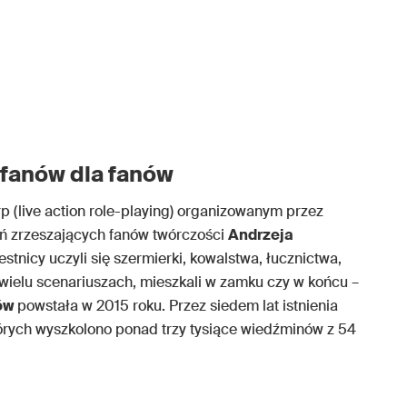
fanów dla fanów
p (live action role-playing) organizowanym przez
eń zrzeszających fanów twórczości
Andrzeja
stnicy uczyli się szermierki, kowalstwa, łucznictwa,
w wielu scenariuszach, mieszkali w zamku czy w końcu –
ów
powstała w 2015 roku. Przez siedem lat istnienia
tórych wyszkolono ponad trzy tysiące wiedźminów z 54