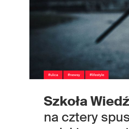
#ulica
#newsy
#lifestyle
Szkoła Wied
na cztery spus