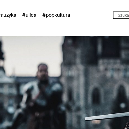
muzyka
#ulica
#popkultura