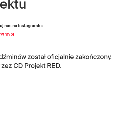
jektu
j nas na instagramie:
rytmypl
edźminów został oficjalnie zakończony.
rzez CD Projekt RED.