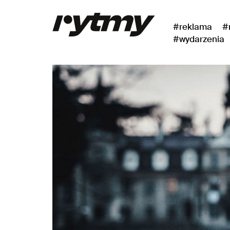
#reklama
#
#wydarzenia