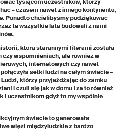
ować tysiącom uczestników, którzy
echać – czasem nawet z innego kontynentu,
ie. Ponadto chcielibyśmy podziękować
ez te wszystkie lata budowali z nami
inów.
storii, która starannymi literami została
h czy wspomnieniach, ale również w
ierowych, internetowych czy nawet
ołączyła setki ludzi na całym świecie –
. Ludzi, którzy przyjeżdżając do zamku
ani i czuli się jak w domu I za to również
k i uczestnikom gdyż to my wspólnie
fikcyjnym świecie to generowała
iwe więzi międzyludzkie z bardzo