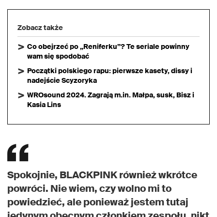
Zobacz także
Co obejrzeć po „Reniferku”? Te seriale powinny
wam się spodobać
Początki polskiego rapu: pierwsze kasety, dissy i
nadejście Scyzoryka
WROsound 2024. Zagrają m.in. Małpa, susk, Bisz i
Kasia Lins
Spokojnie, BLACKPINK również wkrótce
powróci. Nie wiem, czy wolno mi to
powiedzieć, ale ponieważ jestem tutaj
jedynym obecnym członkiem zespołu, nikt