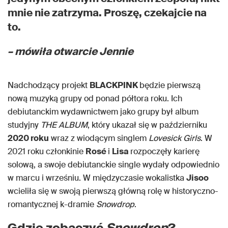
mnie nie zatrzyma. Proszę, czekajcie na
to.
– mówiła otwarcie Jennie
Nadchodzący projekt
BLACKPINK
będzie pierwszą
nową muzyką grupy od ponad półtora roku. Ich
debiutanckim wydawnictwem jako grupy był album
studyjny
THE ALBUM
, który ukazał się w październiku
2020 roku
wraz z wiodącym singlem
Lovesick Girls
. W
2021 roku członkinie
Rosé
i
Lisa
rozpoczęły karierę
solową, a swoje debiutanckie single wydały odpowiednio
w marcu i wrześniu. W międzyczasie wokalistka
Jisoo
wcieliła się w swoją pierwszą główną rolę w historyczno-
romantycznej k-dramie
Snowdrop
.
Gdzie zobaczyć
Snowdrop
?