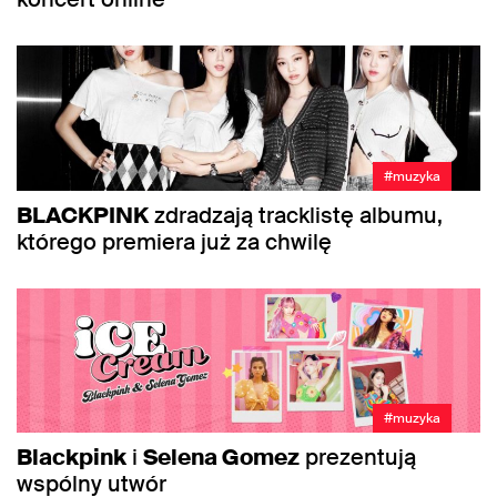
#muzyka
BLACKPINK
zdradzają tracklistę albumu,
którego premiera już za chwilę
#muzyka
Blackpink
i
Selena Gomez
prezentują
wspólny utwór