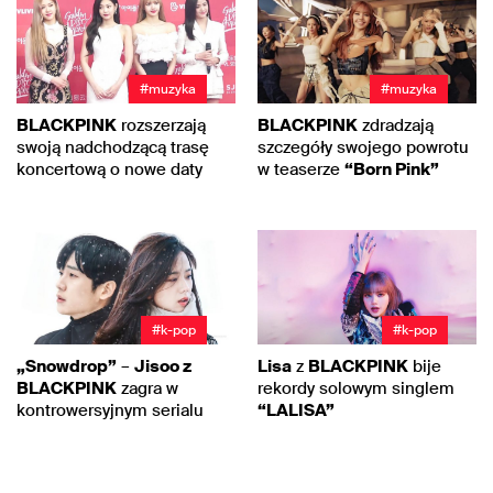
#muzyka
#muzyka
BLACKPINK
rozszerzają
BLACKPINK
zdradzają
swoją nadchodzącą trasę
szczegóły swojego powrotu
koncertową o nowe daty
w teaserze
“Born Pink”
#k-pop
#k-pop
„Snowdrop”
–
Jisoo z
Lisa
z
BLACKPINK
bije
BLACKPINK
zagra w
rekordy solowym singlem
kontrowersyjnym serialu
“LALISA”