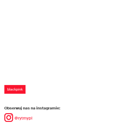
blackpink
Obserwuj nas na instagramie:
@rytmypl