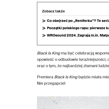
Zobacz także
Co obejrzeć po „Reniferku”? Te ser
Początki polskiego rapu: pierwsze ka
WROsound 2024. Zagrają m.in. Małpa,
Black Is King
ma być celebracją wspomni
opowieść o odbudowie teraźniejszości, 
oraz o tym, że najbardziej złamani ludzi
Premiera
Black Is King
będzie miała mie
Nie przegapcie!