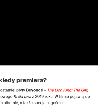
kiedy premiera?
statniej płyty
Beyoncé
–
The Lion King: The Gift
,
towego
Króla Lwa
z 2019 roku. W filmie pojawią się
m albumie, a także specjalni goście.