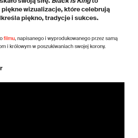
skało swoją siłę.
Black Is King
to
 piękne wizualizacje, które celebrują
kreśla piękno, tradycje i sukces.
go
filmu
, napisanego i wyprodukowanego przez samą
m i królowym w poszukiwaniach swojej korony.
r