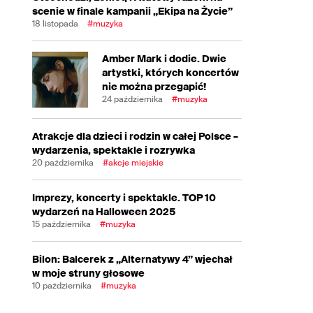
scenie w finale kampanii „Ekipa na Życie”
18 listopada
#muzyka
Amber Mark i dodie. Dwie
artystki, których koncertów
nie można przegapić!
24 października
#muzyka
Atrakcje dla dzieci i rodzin w całej Polsce –
wydarzenia, spektakle i rozrywka
20 października
#akcje miejskie
Imprezy, koncerty i spektakle. TOP 10
wydarzeń na Halloween 2025
15 października
#muzyka
Bilon: Balcerek z „Alternatywy 4” wjechał
w moje struny głosowe
10 października
#muzyka