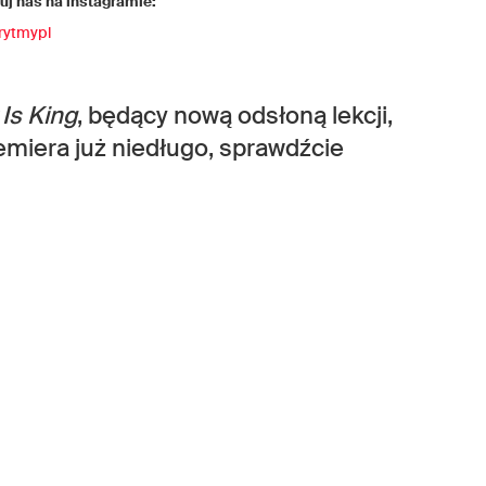
j nas na instagramie:
rytmypl
 Is King
, będący nową odsłoną lekcji,
remiera już niedługo, sprawdźcie