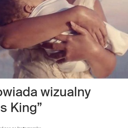
wiada wizualny
s King”