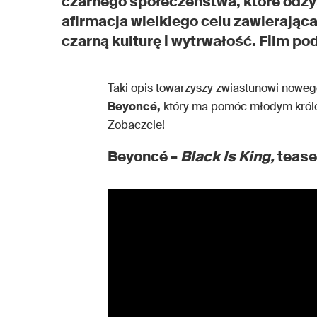
czarnego społeczeństwa, które odzy
afirmacja wielkiego celu zawierająca
czarną kulturę i wytrwałość. Film pod
Taki opis towarzyszy zwiastunowi nowe
Beyoncé,
który ma pomóc młodym królo
Zobaczcie!
Beyoncé –
Black Is King,
tease