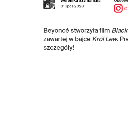
Weronika Szymańska
Obserwu
01 lipca 2020
@
Beyoncé stworzyła film
Black
zawartej w bajce
Król Lew
. P
szczegóły!