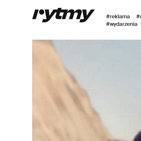
#reklama
#
#wydarzenia