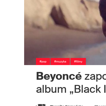
#pop
#muzyka
#filmy
Beyoncé
zapo
album „Black I