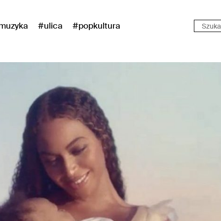
muzyka
#ulica
#popkultura