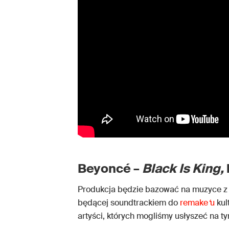
Beyoncé –
Black Is King,
Produkcja będzie bazować na muzyce z o
będącej soundtrackiem do
remake
‘
u
kul
artyści, których mogliśmy usłyszeć na ty