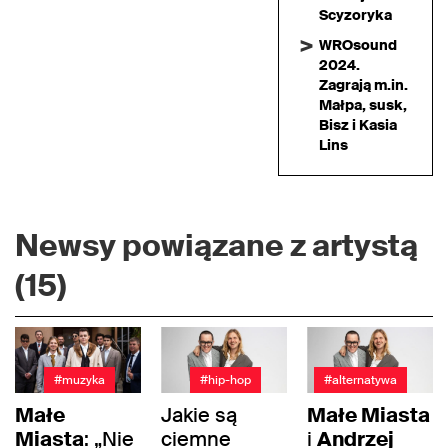
Scyzoryka
WROsound
2024.
Zagrają m.in.
Małpa, susk,
Bisz i Kasia
Lins
Newsy powiązane z artystą
(15)
#muzyka
#hip-hop
#alternatywa
Małe
Jakie są
Małe Miasta
Miasta
: „Nie
ciemne
i
Andrzej