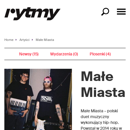
Home
Artyści
Małe Miasta
Newsy (15)
Wydarzenia (0)
Piosenki (4)
Małe
Miasta
Małe Miasta – polski
duet muzyczny
wykonujący hip-hop.
Powstał w 2014 roku w