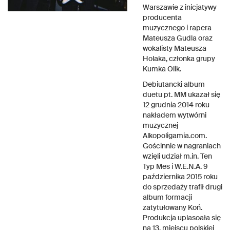
Warszawie z inicjatywy
producenta
muzycznego i rapera
Mateusza Gudla oraz
wokalisty Mateusza
Holaka, członka grupy
Kumka Olik.
Debiutancki album
duetu pt. MM ukazał się
12 grudnia 2014 roku
nakładem wytwórni
muzycznej
Alkopoligamia.com.
Gościnnie w nagraniach
wzięli udział m.in. Ten
Typ Mes i W.E.N.A. 9
października 2015 roku
do sprzedaży trafił drugi
album formacji
zatytułowany Koń.
Produkcja uplasoała się
na 13. miejscu polskiej