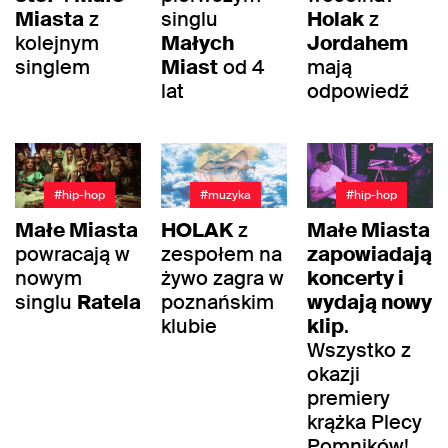
Miasta
z
singlu
Holak
z
kolejnym
Małych
Jordahem
singlem
Miast
od 4
mają
lat
odpowiedź
#hip-hop
#muzyka
#hip-hop
Małe Miasta
HOLAK
z
Małe Miasta
powracają w
zespołem na
zapowiadają
nowym
żywo zagra w
koncerty i
singlu
Ratela
poznańskim
wydają nowy
klubie
klip
.
Wszystko z
okazji
premiery
krążka Plecy
Pomników!