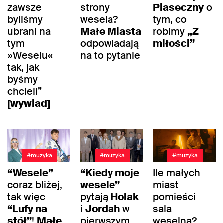
zawsze
strony
Piaseczny
o
byliśmy
wesela?
tym, co
ubrani na
Małe Miasta
robimy
„Z
tym
odpowiadają
miłości”
»Weselu«
na to pytanie
tak, jak
byśmy
chcieli”
[wywiad]
#muzyka
#muzyka
#muzyka
“Wesele”
“Kiedy moje
Ile małych
coraz bliżej,
wesele”
miast
tak więc
pytają
Holak
pomieści
“Lufy na
i
Jordah
w
sala
stół”
!
Małe
pierwszym
weselna?