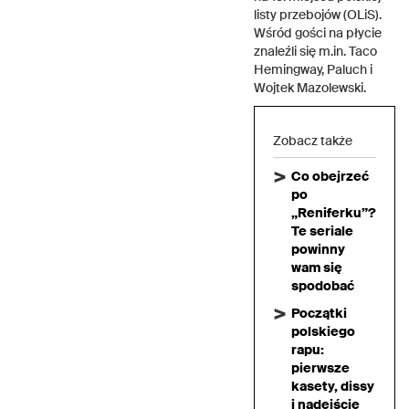
listy przebojów (OLiS).
Wśród gości na płycie
znaleźli się m.in. Taco
Hemingway, Paluch i
Wojtek Mazolewski.
Zobacz także
Co obejrzeć
po
„Reniferku”?
Te seriale
powinny
wam się
spodobać
Początki
polskiego
rapu:
pierwsze
kasety, dissy
i nadejście