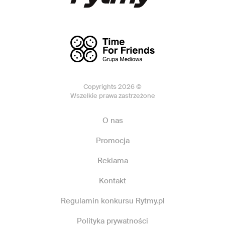
Copyrights 2026 ©
Wszelkie prawa zastrzeżone
O nas
Promocja
Reklama
Kontakt
Regulamin konkursu Rytmy.pl
Polityka prywatności