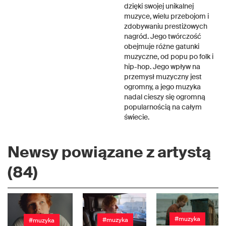
dzięki swojej unikalnej
muzyce, wielu przebojom i
zdobywaniu prestiżowych
nagród. Jego twórczość
obejmuje różne gatunki
muzyczne, od popu po folk i
hip-hop. Jego wpływ na
przemysł muzyczny jest
ogromny, a jego muzyka
nadal cieszy się ogromną
popularnością na całym
świecie.
Newsy powiązane z artystą
(84)
#muzyka
#muzyka
#muzyka