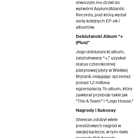
otworzyło mu drzwi do
wytwórni Asylum/Atlantic
Records, pod którą wydał
serię kolejnych EP-ek i
albumów.
Debiutancki Album “+
(Plus)”
Jego debiutancki album,
zatytułowany “+,” uzyskał
status czterokrotnej
platynowej płyty w Wielkiej
Brytanii, osiągając sprzedaż
ponad 1,2 miliona
egzemplarzy. To album, który
zawierał przeboje takie jak
“The A Team” i “Lego House.”
Nagrody i Sukcesy
Sheeran zdobył wiele
prestiżowych nagród w
swojej karierze, w tym dwie