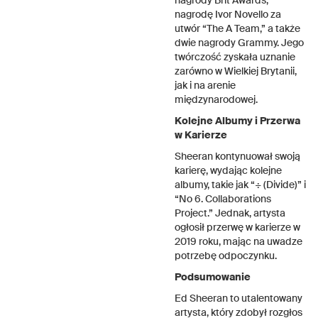
nagrody Brit Awards,
nagrodę Ivor Novello za
utwór “The A Team,” a także
dwie nagrody Grammy. Jego
twórczość zyskała uznanie
zarówno w Wielkiej Brytanii,
jak i na arenie
międzynarodowej.
Kolejne Albumy i Przerwa
w Karierze
Sheeran kontynuował swoją
karierę, wydając kolejne
albumy, takie jak “÷ (Divide)” i
“No 6. Collaborations
Project.” Jednak, artysta
ogłosił przerwę w karierze w
2019 roku, mając na uwadze
potrzebę odpoczynku.
Podsumowanie
Ed Sheeran to utalentowany
artysta, który zdobył rozgłos