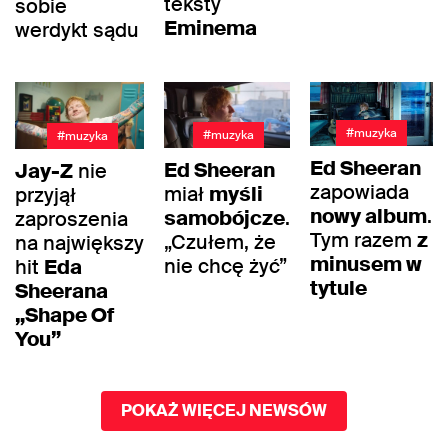
teksty
sobie
Eminema
werdykt sądu
#muzyka
#muzyka
#muzyka
Ed Sheeran
Ed Sheeran
Jay-Z
nie
zapowiada
miał
myśli
przyjął
nowy album
.
samobójcze
.
zaproszenia
Tym razem
z
„Czułem, że
na największy
minusem w
nie chcę żyć”
hit
Eda
tytule
Sheerana
„Shape Of
You”
POKAŻ WIĘCEJ NEWSÓW