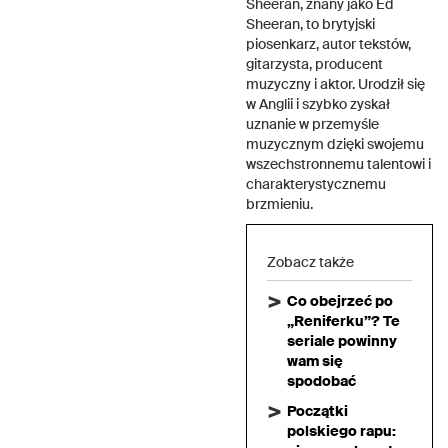
Sheeran, znany jako Ed
Sheeran, to brytyjski
piosenkarz, autor tekstów,
gitarzysta, producent
muzyczny i aktor. Urodził się
w Anglii i szybko zyskał
uznanie w przemyśle
muzycznym dzięki swojemu
wszechstronnemu talentowi i
charakterystycznemu
brzmieniu.
Zobacz także
Co obejrzeć po
„Reniferku”? Te
seriale powinny
wam się
spodobać
Początki
polskiego rapu: