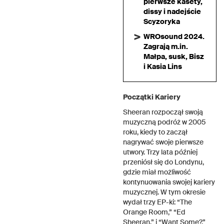
pierwsze kasety,
dissy i nadejście
Scyzoryka
WROsound 2024.
Zagrają m.in.
Małpa, susk, Bisz
i Kasia Lins
Początki Kariery
Sheeran rozpoczął swoją
muzyczną podróż w 2005
roku, kiedy to zaczął
nagrywać swoje pierwsze
utwory. Trzy lata później
przeniósł się do Londynu,
gdzie miał możliwość
kontynuowania swojej kariery
muzycznej. W tym okresie
wydał trzy EP-ki: “The
Orange Room,” “Ed
Sheeran,” i “Want Some?,”