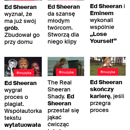
Ed Sheeran
i
Ed Sheeran
Ed Sheeran
Eminem
da szansę
wyznał, że
wykonali
młodym
ma już swój
wspólnie
twórcom.
grób
.
„Lose
Stworzą dla
Zbudował go
Yourself”
niego klipy
przy domu
#muzyka
#muzyka
#muzyka
Ed Sheeran
The Real
Ed Sheeran
skończy
Sheeran
wygrał
karierę
, jeśli
Shady.
Ed
proces o
przegra
Sheeran
plagiat.
proces
przestał się
Współautorka
jąkać
tekstu
ćwicząc
wytatuowała