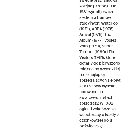
świecie oraz lansowali
kolejne przeboje. Do
1981 wydali jeszcze
siedem albumów
studyjnych: Waterloo
(1974), ABBA (1975),
Arrival (1976), The
Album (1977), Voulez-
Vous (1979), Super
Trouper (1980) i The
Visitors (1981), które
dotarły do pierwszego
miejsca na szwedzkiej
liście najlepiej
sprzedających się płyt,
a także były wysoko
notowane na
światowych listach
sprzedaży. W 1982
ogłosili zakończenie
współpracy, a każdy z
członków zespołu
poświęcił się