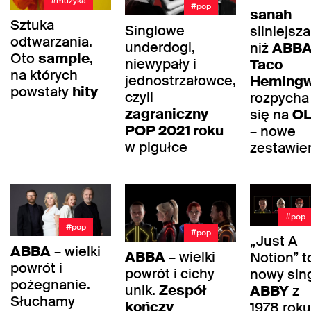
#muzyka
#pop
sanah
Sztuka
Singlowe
silniejsza
odtwarzania.
underdogi,
niż
ABB
Oto
sample
,
niewypały i
Taco
na których
jednostrzałowce,
Heming
powstały
hity
czyli
rozpycha
zagraniczny
się na
OL
POP 2021 roku
– nowe
w pigułce
zestawie
#pop
#pop
#pop
„Just A
ABBA
– wielki
ABBA
– wielki
Notion” t
powrót i
powrót i cichy
nowy sing
pożegnanie.
unik.
Zespół
ABBY
z
Słuchamy
kończy
1978 roku