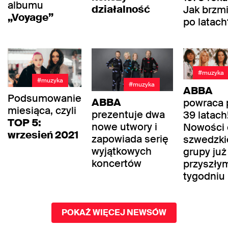
albumu
działalność
Jak brzm
„Voyage”
po latach
#muzyka
#muzyka
#muzyka
ABBA
Podsumowanie
ABBA
powraca 
miesiąca, czyli
prezentuje dwa
39 latach
TOP 5:
nowe utwory i
Nowości 
wrzesień 2021
zapowiada serię
szwedzki
wyjątkowych
grupy już
koncertów
przyszły
tygodniu
POKAŻ WIĘCEJ NEWSÓW