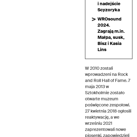
i nadejście
Scyzoryka
WROsound
2024.
Zagrają m.in.
Małpa, susk,
Bisz i Kasia
Lins
W 2010 zostali
wprowadzeni na Rock
and Roll Hall of Fame. 7
maja 2013 w
Sztokholmie zostało
otwarte muzeum
poświęcone zespołowi.
27 kwietnia 2018 ogłosili
reaktywację, a we
wrześniu 2021
zaprezentowali nowe
piosenki, zapowiedzieli