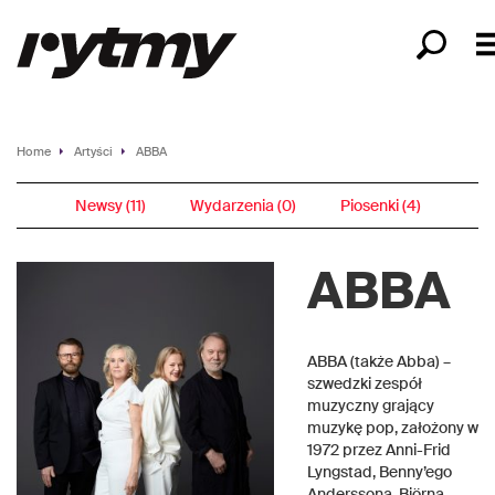
Home
Artyści
ABBA
Newsy (11)
Wydarzenia (0)
Piosenki (4)
ABBA
ABBA (także Abba) –
szwedzki zespół
muzyczny grający
muzykę pop, założony w
1972 przez Anni-Frid
Lyngstad, Benny’ego
Anderssona, Björna