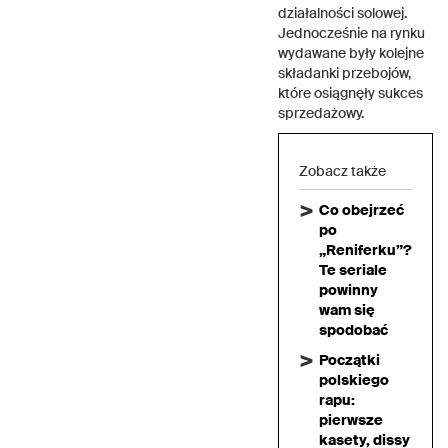
działalności solowej.
Jednocześnie na rynku
wydawane były kolejne
składanki przebojów,
które osiągnęły sukces
sprzedażowy.
Zobacz także
Co obejrzeć
po
„Reniferku”?
Te seriale
powinny
wam się
spodobać
Początki
polskiego
rapu:
pierwsze
kasety, dissy