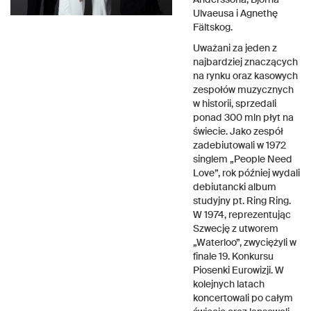
Ulvaeusa i Agnethę
Fältskog.
Uważani za jeden z
najbardziej znaczących
na rynku oraz kasowych
zespołów muzycznych
w historii, sprzedali
ponad 300 mln płyt na
świecie. Jako zespół
zadebiutowali w 1972
singlem „People Need
Love”, rok później wydali
debiutancki album
studyjny pt. Ring Ring.
W 1974, reprezentując
Szwecję z utworem
„Waterloo”, zwyciężyli w
finale 19. Konkursu
Piosenki Eurowizji. W
kolejnych latach
koncertowali po całym