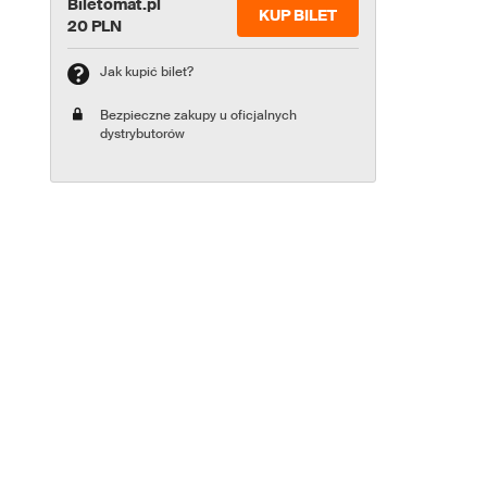
Biletomat.pl
KUP BILET
20 PLN
Jak kupić bilet?
Bezpieczne zakupy u oficjalnych
dystrybutorów