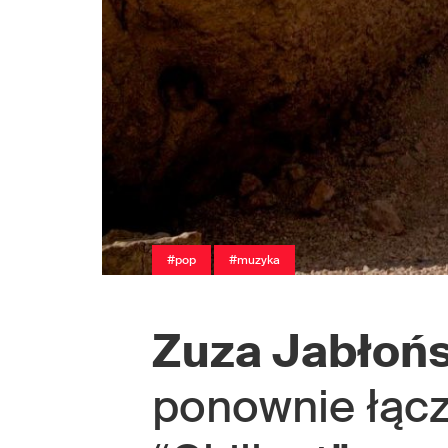
#pop
#muzyka
Zuza Jabłoń
ponownie łącz