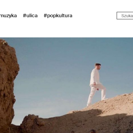
muzyka
#ulica
#popkultura