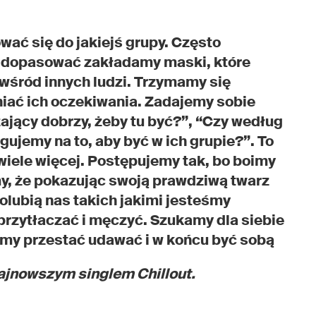
ać się do jakiejś grupy. Często
ę dopasować zakładamy maski, które
wśród innych ludzi. Trzymamy się
niać ich oczekiwania. Zadajemy sobie
jący dobrzy, żeby tu być?”, “Czy według
ujemy na to, aby być w ich grupie?”. To
o wiele więcej. Postępujemy tak, bo boimy
my, że pokazując swoją prawdziwą twarz
olubią nas takich jakimi jesteśmy
przytłaczać i męczyć. Szukamy dla siebie
emy przestać udawać i w końcu być sobą
ajnowszym singlem Chillout.