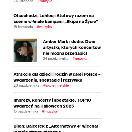
24 listopada
#muzyka
Otsochodzi, Lohleq i Atutowy razem na
scenie w finale kampanii „Ekipa na Życie”
18 listopada
#muzyka
Amber Mark i dodie. Dwie
artystki, których koncertów
nie można przegapić!
24 października
#muzyka
Atrakcje dla dzieci i rodzin w całej Polsce –
wydarzenia, spektakle i rozrywka
20 października
#akcje miejskie
Imprezy, koncerty i spektakle. TOP 10
wydarzeń na Halloween 2025
15 października
#muzyka
Bilon: Balcerek z „Alternatywy 4” wjechał
w moje struny głosowe