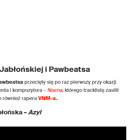
 Jabłońskiej i Pawbeatsa
awbeatsa
przecięły się po raz pierwszy przy okazji
nta i kompozytora –
Nocna
,
którego tracklistę zasilił
 również rapera
VNM-a.
błońska –
Azyl