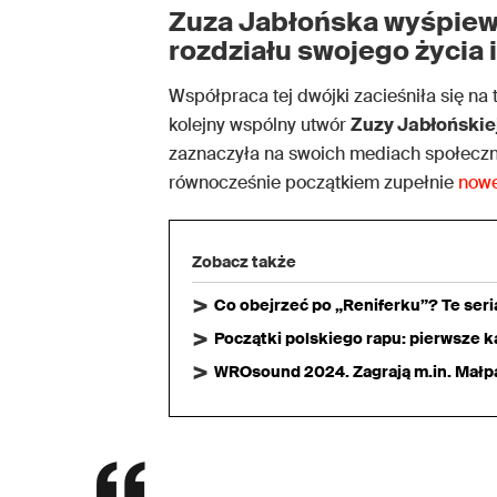
Zuza Jabłońska wyśpiew
rozdziału swojego życia i
Współpraca tej dwójki zacieśniła się na 
kolejny wspólny utwór
Zuzy Jabłońskie
zaznaczyła na swoich mediach społeczn
równocześnie początkiem zupełnie
nowe
Zobacz także
Co obejrzeć po „Reniferku”? Te ser
Początki polskiego rapu: pierwsze ka
WROsound 2024. Zagrają m.in. Małpa,