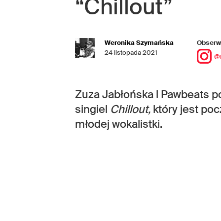
“Chillout”
Weronika Szymańska
Obserwu
24 listopada 2021
@
Zuza Jabłońska i Pawbeats po
singiel
Chillout,
który jest po
młodej wokalistki.