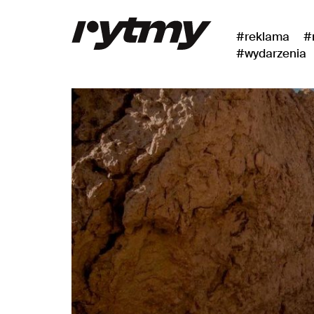
#reklama
#
#wydarzenia