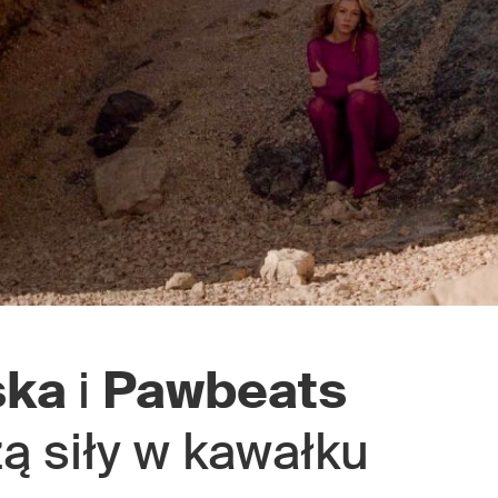
ska
i
Pawbeats
ą siły w kawałku