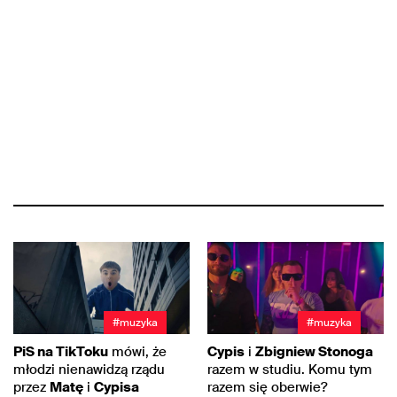
#muzyka
#muzyka
PiS na TikToku
mówi, że
Cypis
i
Zbigniew Stonoga
młodzi nienawidzą rządu
razem w studiu. Komu tym
przez
Matę
i
Cypisa
razem się oberwie?