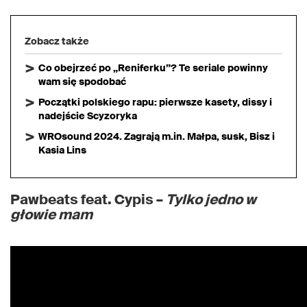
Zobacz także
Co obejrzeć po „Reniferku”? Te seriale powinny
wam się spodobać
Początki polskiego rapu: pierwsze kasety, dissy i
nadejście Scyzoryka
WROsound 2024. Zagrają m.in. Małpa, susk, Bisz i
Kasia Lins
Pawbeats feat. Cypis –
Tylko jedno w
głowie mam