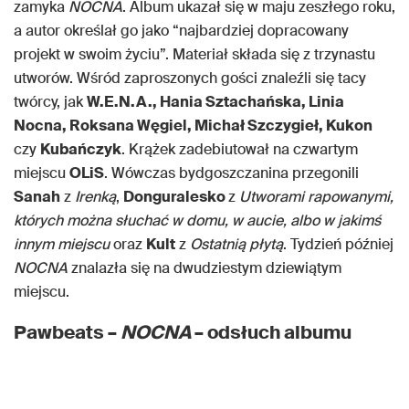
zamyka
NOCNA
. Album ukazał się w maju zeszłego roku,
a autor określał go jako “najbardziej dopracowany
projekt w swoim życiu”. Materiał składa się z trzynastu
utworów. Wśród zaproszonych gości znaleźli się tacy
twórcy, jak
W.E.N.A., Hania Sztachańska, Linia
Nocna, Roksana Węgiel, Michał Szczygieł, Kukon
czy
Kubańczyk
. Krążek zadebiutował na czwartym
miejscu
OLiS
. Wówczas bydgoszczanina przegonili
Sanah
z
Irenką
,
Donguralesko
z
Utworami rapowanymi,
których można słuchać w domu, w aucie, albo w jakimś
innym miejscu
oraz
Kult
z
Ostatnią płytą
. Tydzień później
NOCNA
znalazła się na dwudziestym dziewiątym
miejscu.
Pawbeats –
NOCNA
– odsłuch albumu