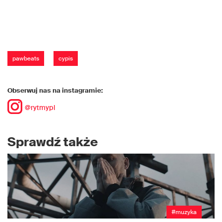
pawbeats
cypis
Obserwuj nas na instagramie:
@rytmypl
Sprawdź także
#muzyka