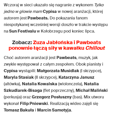
Wczoraj w sieci ukazało się nagranie z wykonem
Tylko
jedno w głowie mam
Cypisa
w nowej aranżacji, której
autorem jest
Pawbeats.
Do pokazania fanom
niespotykanej wcześniej wersji doszło w trakcie występu
na
Sun Festivalu
w Kołobrzegu pod koniec lipca.
Zobacz:
Zuza Jabłońska i Pawbeats
ponownie łączą siły w kawałku
Chillout
Choć autorem aranżacji jest
Pawbeats
, muzyk, jak
zwykle występował z całym zespołem. Obok pianisty i
Cypisa
wystąpili:
Małgorzata Musidlak
(I skrzypce),
Maryla Stasiak
(II skrzypce),
Katarzyna Janusz
(altówka),
Natalia Kowalska
(wiolonczela),
Natalia
Szkudlarek-Bisaga
(flet poprzeczny),
Michał Maliński
(perkusja) oraz
Grzegorz Posłuszny
(bas). Mix utworu
wykonał
Filip Pniewski
. Realizacją wideo zajęli się
Tomasz Bakuła
i
Marcin Samotyja
.