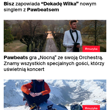
Bisz
zapowiada
“Dekadę Wilka”
nowym
singlem z
Pawbeatsem
#muzyka
Pawbeats
gra „Nocną” ze swoją Orchestrą.
Znamy wszystkich specjalnych gości, którzy
uświetnią koncert
#muzyka