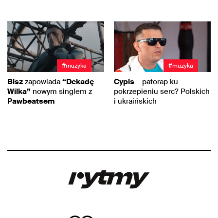
#muzyka
#muzyka
Bisz
zapowiada
“Dekadę
Cypis
– patorap ku
Wilka”
nowym singlem z
pokrzepieniu serc? Polskich
Pawbeatsem
i ukraińskich