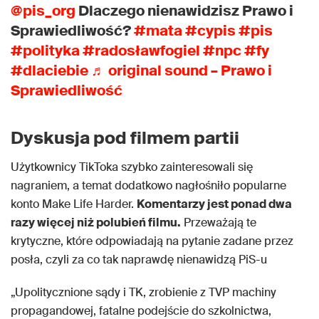
@pis_org
Dlaczego nienawidzisz Prawo i
Sprawiedliwość?
#mata
#cypis
#pis
#polityka
#radosławfogiel
#npc
#fy
#dlaciebie
♬ original sound – Prawo i
Sprawiedliwość
Dyskusja pod filmem partii
Użytkownicy TikToka szybko zainteresowali się
nagraniem, a temat dodatkowo nagłośniło popularne
konto Make Life Harder.
Komentarzy jest ponad dwa
razy więcej niż polubień filmu.
Przeważają te
krytyczne, które odpowiadają na pytanie zadane przez
posła, czyli za co tak naprawdę nienawidzą PiS-u
„Upolitycznione sądy i TK, zrobienie z TVP machiny
propagandowej, fatalne podejście do szkolnictwa,