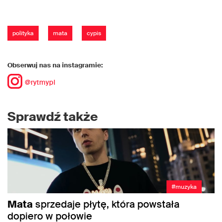
polityka
mata
cypis
Obserwuj nas na instagramie:
@rytmypl
Sprawdź także
#muzyka
Mata
sprzedaje płytę, która powstała
dopiero w połowie