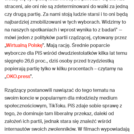
straceni, ale oni nie są zdeterminowani do walki za jedną
czy drugą partię. Za nami stoją ludzie starsi i to oni będą
najbardziej zmobilizowani w tych wyborach. Widzimy to
na naszych spotkaniach i wprost wynika to z badań” —
mówi jeden z polityków partii rządzącej, cytowany przez
„
Wirtualną Polskę
”. Mają rację. Średnie poparcie
wyborcze dla PiS wśród dwudziestolatków kilka lat temu
sięgnęło 26,6 proc., dziś osoby przed trzydziestką
popierają partię tylko w kilku procentach – czytamy na
„
OKO.press
”.
Rządzący postanowili nawiązać do tego tematu na
swoim koncie w popularnym dla młodzieży medium
społecznościowym, TikToku. PiS zdaje sobie sprawę z
tego, że dominuje tam liberalny przekaz, daleki od
założeń ich partii, jednak stara się znaleźć wśród
internautów swoich zwolenników. W filmach wypowiadają