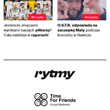
#muzyka
#muzyka
Jesteście zmęczeni
O.S.T.R.
odpowiada na
wynikami naszych
piłkarzy
?
zaczepkę Maty
podczas
Cała nadzieja w
raperach
!
koncertu w Rawiczu