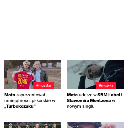
#muzyka
#muzyka
Mata
zaprezentował
Mata
uderza w
SBM Label
i
umiejętności piłkarskie w
Sławomira Mentzena
w
„Turbokozaku”
nowym singlu