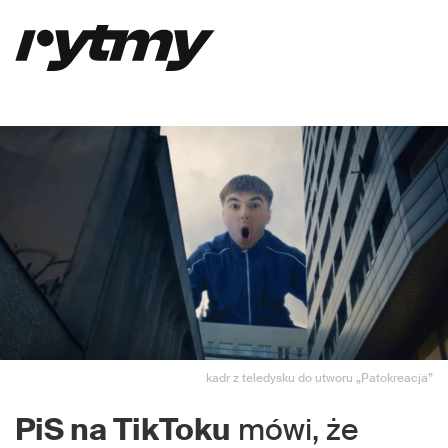
kadr z teledysku do utworu „Patokreacja”
PiS na TikToku
mówi, że