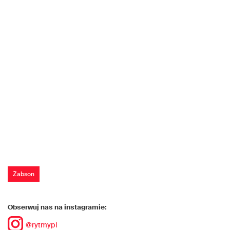
Żabson
Obserwuj nas na instagramie:
@rytmypl