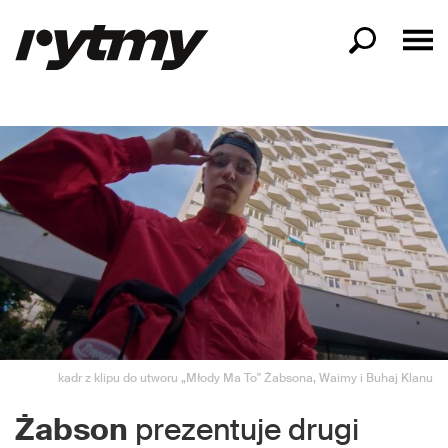
kadr z klipu do utworu „Młody Ma To" Żabsona, Waimy i Buhaj Klanu
Żabson
prezentuje drugi