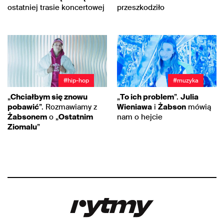
ostatniej trasie koncertowej
przeszkodziło
#hip-hop
#muzyka
„
Chciałbym się znowu
„
To ich problem
”.
Julia
pobawić
”. Rozmawiamy z
Wieniawa
i
Żabson
mówią
Żabsonem
o „
Ostatnim
nam o hejcie
Ziomalu
”