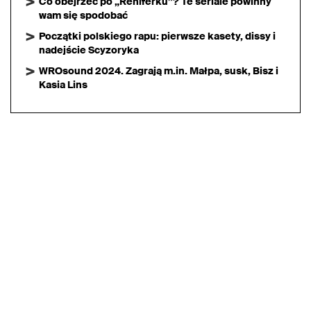
Co obejrzeć po „Reniferku”? Te seriale powinny
wam się spodobać
Początki polskiego rapu: pierwsze kasety, dissy i
nadejście Scyzoryka
WROsound 2024. Zagrają m.in. Małpa, susk, Bisz i
Kasia Lins