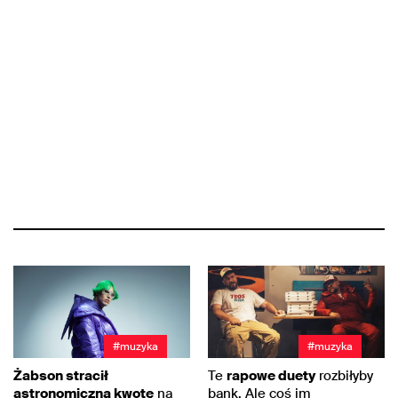
#muzyka
#muzyka
Żabson stracił
Te
rapowe duety
rozbiłyby
astronomiczną kwotę
na
bank. Ale coś im