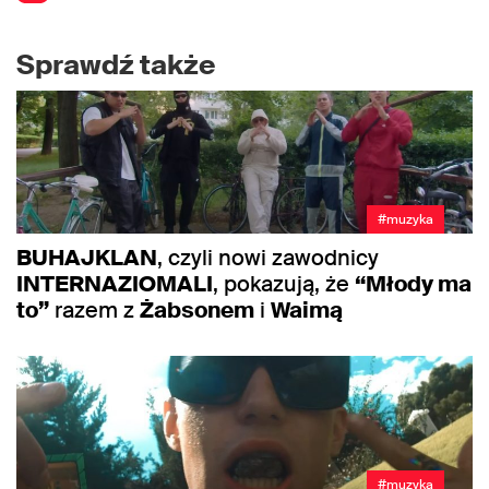
Sprawdź także
#muzyka
BUHAJKLAN
, czyli nowi zawodnicy
INTERNAZIOMALI
, pokazują, że
“Młody ma
to”
razem z
Żabsonem
i
Waimą
#muzyka