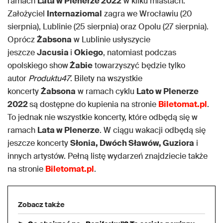
ramach
Lata w Plenerze 2022
w kilku miastach.
Założyciel
Internaziomal
zagra we Wrocławiu (20
sierpnia), Lublinie (25 sierpnia) oraz Opolu (27 sierpnia).
Oprócz
Żabsona
w Lublinie usłyszycie
jeszcze
Jacusia
i
Okiego
, natomiast podczas
opolskiego show
Żabie
towarzyszyć będzie tylko
autor
Produktu47
. Bilety na wszystkie
koncerty
Żabsona
w ramach cyklu
Lato w Plenerze
2022
są dostępne do kupienia na stronie
Biletomat.pl
.
To jednak nie wszystkie koncerty, które odbędą się w
ramach
Lata w Plenerze
. W ciągu wakacji odbędą się
jeszcze koncerty
Słonia, Dwóch Sławów, Guziora
i
innych artystów. Pełną listę wydarzeń znajdziecie także
na stronie
Biletomat.pl
.
Zobacz także