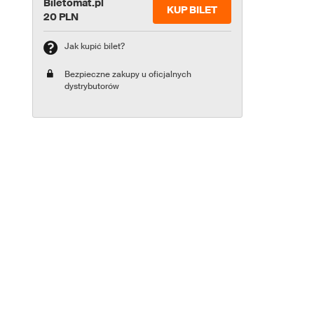
Biletomat.pl
KUP BILET
20 PLN
Jak kupić bilet?
Bezpieczne zakupy u oficjalnych
dystrybutorów