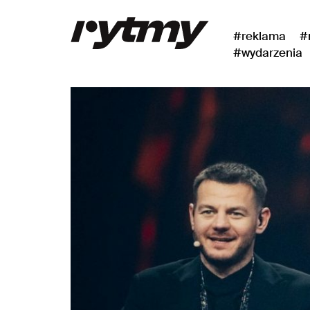
#reklama
#
#wydarzenia