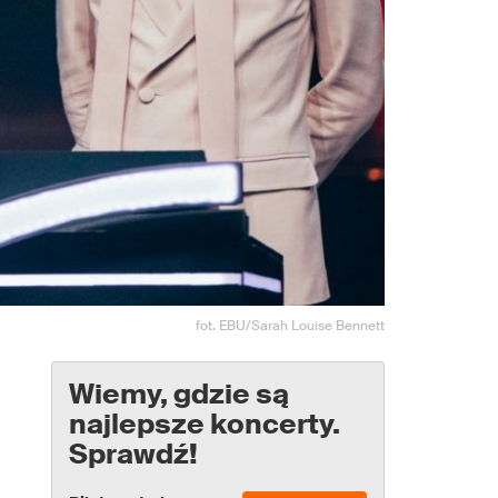
fot. EBU/Sarah Louise Bennett
Wiemy, gdzie są
najlepsze koncerty.
Sprawdź!