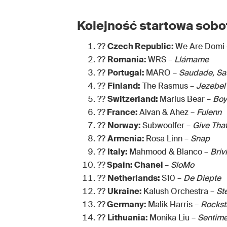
Kolejność startowa sobot
??
Czech Republic:
We Are Domi
??
Romania:
WRS –
Llámame
??
Portugal:
MARO –
Saudade, S
??
Finland:
The Rasmus –
Jezebel
??
Switzerland:
Marius Bear –
Boy
??
France:
Alvan & Ahez –
Fulenn
??
Norway:
Subwoolfer –
Give Tha
??
Armenia:
Rosa Linn –
Snap
??
Italy:
Mahmood & Blanco –
Briv
??
Spain: Chanel
–
SloMo
??
Netherlands:
S10 –
De Diepte
??
Ukraine:
Kalush Orchestra –
St
??
Germany:
Malik Harris –
Rockst
??
Lithuania:
Monika Liu –
Sentime