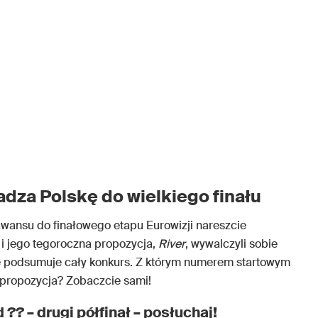
za Polskę do wielkiego finału
awansu do finałowego etapu Eurowizji nareszcie
i jego tegoroczna propozycja,
River
, wywalczyli sobie
re podsumuje cały konkurs. Z którym numerem startowym
propozycja? Zobaczcie sami!
 ?? – drugi półfinał – posłuchaj!