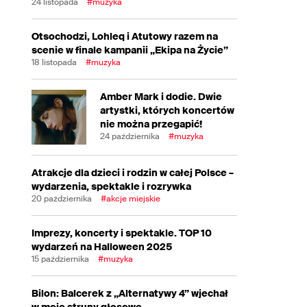
24 listopada
#muzyka
Otsochodzi, Lohleq i Atutowy razem na
scenie w finale kampanii „Ekipa na Życie”
18 listopada
#muzyka
Amber Mark i dodie. Dwie
artystki, których koncertów
nie można przegapić!
24 października
#muzyka
Atrakcje dla dzieci i rodzin w całej Polsce –
wydarzenia, spektakle i rozrywka
20 października
#akcje miejskie
Imprezy, koncerty i spektakle. TOP 10
wydarzeń na Halloween 2025
15 października
#muzyka
Bilon: Balcerek z „Alternatywy 4” wjechał
w moje struny głosowe