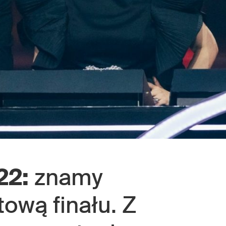
22:
znamy
tową finału. Z