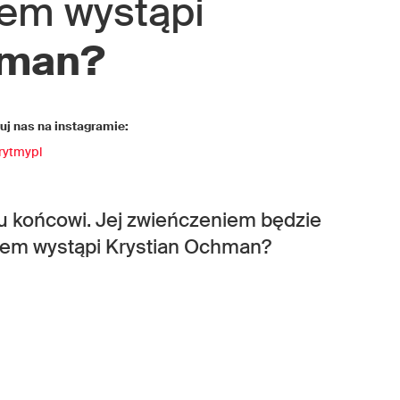
em wystąpi
hman?
j nas na instagramie:
rytmypl
 ku końcowi. Jej zwieńczeniem będzie
erem wystąpi Krystian Ochman?