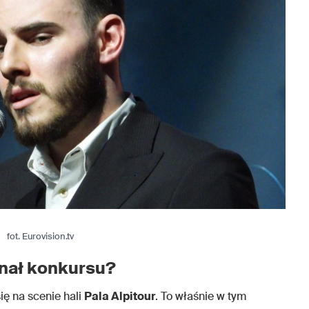
fot. Eurovision.tv
inał konkursu?
ę na scenie hali
Pala Alpitour
. To właśnie w tym