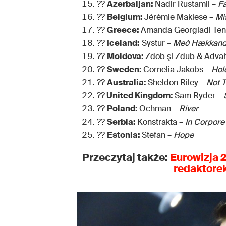
??
Azerbaijan:
Nadir Rustamli –
Fa
??
Belgium:
Jérémie Makiese –
Mi
??
Greece:
Amanda Georgiadi Ten
??
Iceland:
Systur –
Með Hækkandi
??
Moldova:
Zdob şi Zdub & Advah
??
Sweden:
Cornelia Jakobs –
Hol
??
Australia:
Sheldon Riley –
Not 
??
United Kingdom:
Sam Ryder –
??
Poland:
Ochman –
River
??
Serbia:
Konstrakta –
In Corpore
??
Estonia:
Stefan –
Hope
Przeczytaj także:
Eurowizja 
redaktorek