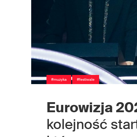
#muzyka
#festiwale
Eurowizja 20
kolejność star