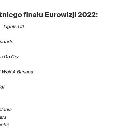
niego finału Eurowizji 2022:
 –
Lights Off
audade
s Do Cry
t Wolf A Banana
idi
efania
ars
ntai