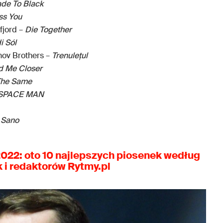
de To Black
ss You
fjord –
Die Together
 Sól
ov Brothers –
Trenulețul
d Me Closer
The Same
SPACE MAN
 Sano
2022: oto 10 najlepszych piosenek według
 i redaktorów Rytmy.pl