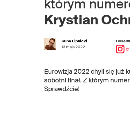
którym numer
Krystian Oc
Kuba Lipnicki
Obserwu
13 maja 2022
@
Eurowizja 2022 chyli się już
sobotni finał. Z którym num
Sprawdźcie!