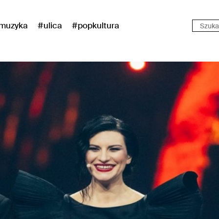
muzyka
#ulica
#popkultura