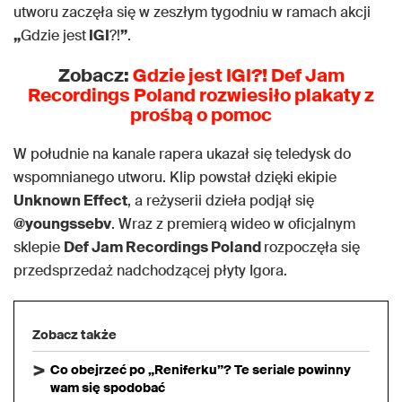
utworu zaczęła się w zeszłym tygodniu w ramach akcji
„
Gdzie jest
IGI
?!
”
.
Zobacz:
Gdzie jest IGI?! Def Jam
Recordings Poland rozwiesiło plakaty z
prośbą o pomoc
W południe na kanale rapera ukazał się teledysk do
wspomnianego utworu. Klip powstał dzięki ekipie
Unknown Effect
, a reżyserii dzieła podjął się
@youngssebv
. Wraz z premierą wideo w oficjalnym
sklepie
Def Jam Recordings Poland
rozpoczęła się
przedsprzedaż nadchodzącej płyty Igora.
Zobacz także
Co obejrzeć po „Reniferku”? Te seriale powinny
wam się spodobać