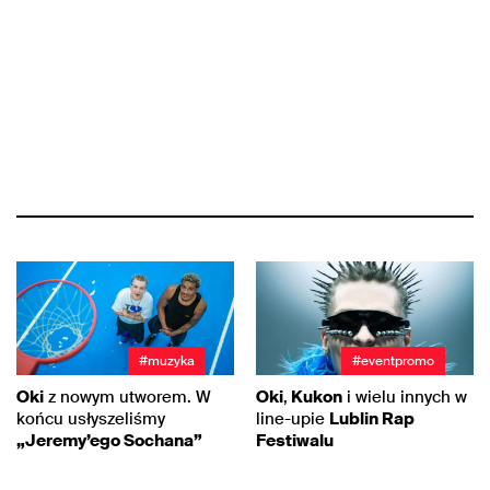
#muzyka
#eventpromo
Oki
z nowym utworem. W
Oki
,
Kukon
i wielu innych w
końcu usłyszeliśmy
line-upie
Lublin Rap
„Jeremy’ego Sochana”
Festiwalu