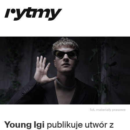
fot. materiały prasowe
Young Igi
publikuje utwór z