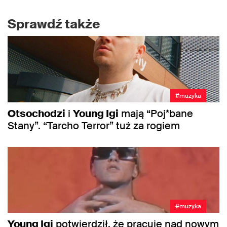
Sprawdź także
#muzyka
Otsochodzi
i
Young Igi
mają “Poj*bane
Stany”. “Tarcho Terror” tuż za rogiem
#muzyka
Young Igi
potwierdził, że pracuje nad nowym