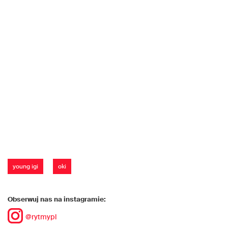
young igi
oki
Obserwuj nas na instagramie:
@rytmypl