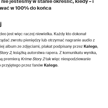
nie jesteśmy w stanie określić, kiedy – i
zować w 100% do końca
j
deo jest więc raczej niewielka. Każdy kto dokonał
ądać zwrotu pieniędzy lub otrzymać nagranie audio z
iej album ze zdjęciami, plakat podpisany przez
Kalego
,
Story 2
, książką autorstwa rapera. Z komunikatu wynika,
lną premierą
Krime Story 2
tak więc niespodziewanie
o przyjętego przez fanów
Kalego
.