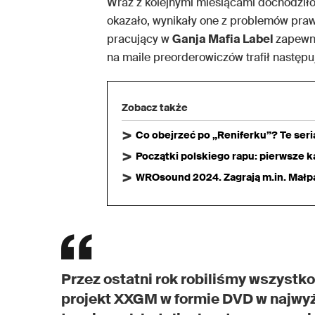
Wraz z kolejnymi miesiącami dochodziło 
okazało, wynikały one z problemów pra
pracujący w
Ganja Mafia Label
zapewni
na maile preorderowiczów trafił następu
Zobacz także
Co obejrzeć po „Reniferku”? Te ser
Początki polskiego rapu: pierwsze ka
WROsound 2024. Zagrają m.in. Małpa,
Przez ostatni rok robiliśmy wszystko
projekt XXGM w formie DVD w najwyżs