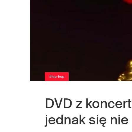
#hip-hop
DVD z koncer
jednak się nie