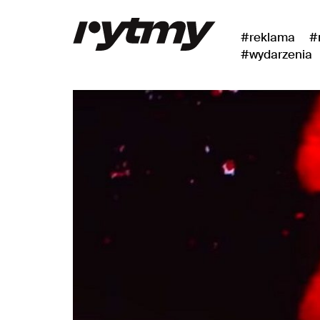
#reklama
#
#wydarzenia