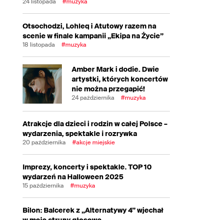
24 listopada
#muzyka
Otsochodzi, Lohleq i Atutowy razem na
scenie w finale kampanii „Ekipa na Życie”
18 listopada
#muzyka
Amber Mark i dodie. Dwie
artystki, których koncertów
nie można przegapić!
24 października
#muzyka
Atrakcje dla dzieci i rodzin w całej Polsce –
wydarzenia, spektakle i rozrywka
20 października
#akcje miejskie
Imprezy, koncerty i spektakle. TOP 10
wydarzeń na Halloween 2025
15 października
#muzyka
Bilon: Balcerek z „Alternatywy 4” wjechał
w moje struny głosowe