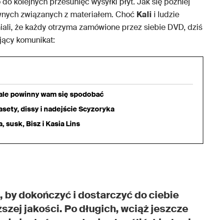
do kolejnych przesunięć wysyłki płyt. Jak się później
wnych związanych z materiałem. Choć
Kali
i ludzie
ali, że każdy otrzyma zamówione przez siebie DVD, dziś
jący komunikat:
iale powinny wam się spodobać
sety, dissy i nadejście Scyzoryka
 susk, Bisz i Kasia Lins
, by dokończyć i dostarczyć do ciebie
zej jakości. Po długich, wciąż jeszcze