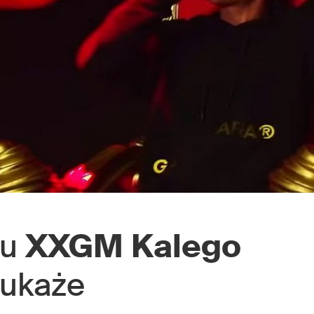
tu
XXGM
Kalego
 ukaże