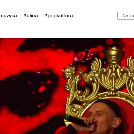
muzyka
#ulica
#popkultura