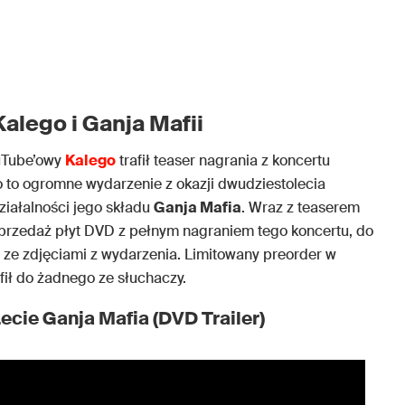
Kalego i Ganja Mafii
ouTube’owy
Kalego
trafił teaser nagrania z koncertu
ło to ogromne wydarzenie z okazji dwudziestolecia
ziałalności jego składu
Ganja Mafia
. Wraz z teaserem
przedaż płyt DVD z pełnym nagraniem tego koncertu, do
 ze zdjęciami z wydarzenia. Limitowany preorder w
afił do żadnego ze słuchaczy.
ecie Ganja Mafia (DVD Trailer)