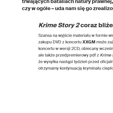
trwających bataliach natury prawnej, 
czy w ogóle – uda nam się go zreali
Krime Story 2
coraz bliże
Szansa na wyjście materiału w formie wi
zakupu DVD z koncertu
XXGM
może zaż
koncertu w wersji 2CD, obiecany wcześn
ale także przedpremierowy pdf z
Krime 
że wysyłka nastąpi tydzień przed oficja
otrzymamy kontynuację kryminału ciepł