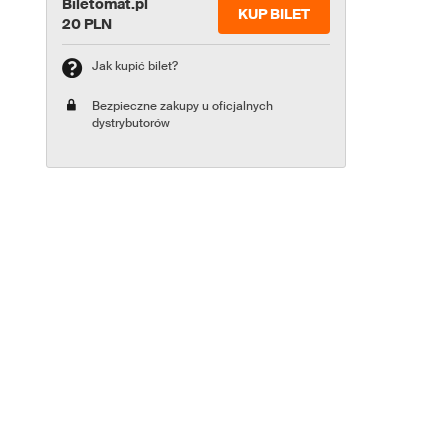
Biletomat.pl
KUP BILET
20 PLN
Jak kupić bilet?
Bezpieczne zakupy u oficjalnych
dystrybutorów