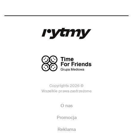
Copyrights 2026 ©
Wszelkie prawa zastrzeżone
O nas
Promocja
Reklama