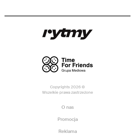
Copyrights 2026 ©
Wszelkie prawa zastrzeżone
O nas
Promocja
Reklama