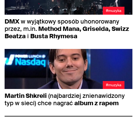
#muzyka
DMX
w wyjątkowy sposób uhonorowany
przez, m.in.
Method Mana, Griselda, Swizz
Beatza
i
Busta Rhymesa
#muzyka
Martin Shkreli
(najbardziej znienawidzony
typ w sieci) chce nagrać
album z rapem