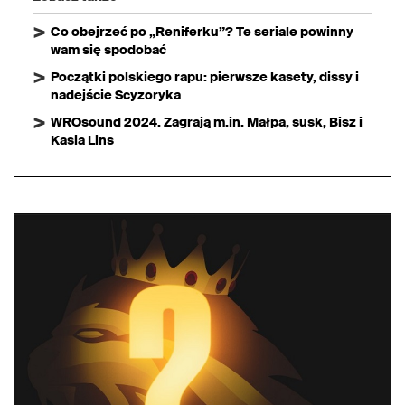
Co obejrzeć po „Reniferku”? Te seriale powinny
wam się spodobać
Początki polskiego rapu: pierwsze kasety, dissy i
nadejście Scyzoryka
WROsound 2024. Zagrają m.in. Małpa, susk, Bisz i
Kasia Lins