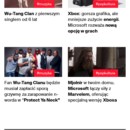
#muzyka
#popkultura
Wu-Tang Clan
z pierwszym
Xbox
: gorsza grafika, ale
singlem od 6 lat
mniejsze zużycie
energii
.
Microsoft rozważa
nową
opcję w grach
#muzyka
#popkultura
Fan
Wu-Tang Clanu
będzie
Mjolnir
w twoim domu.
musiał zapłacić sporą
Microsoft
łączy siły z
grzywnę za zarapowanie n-
Marvelem
, oferując
worda w “
Protect Ya Neck”
specjalną wersję
Xboxa