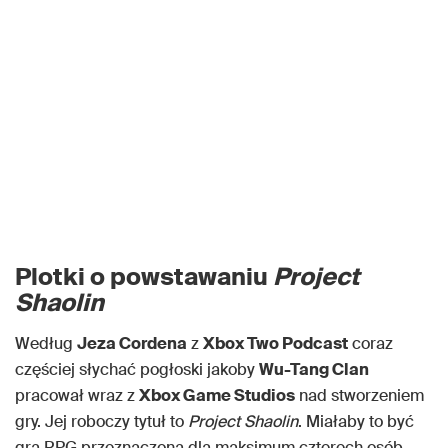
Plotki o powstawaniu
Project
Shaolin
Według
Jeza Cordena
z
Xbox Two Podcast
coraz
częściej słychać pogłoski jakoby
Wu-Tang Clan
pracował wraz z
Xbox Game Studios
nad stworzeniem
gry. Jej roboczy tytuł to
Project Shaolin
. Miałaby to być
gra RPG przeznaczona dla maksimum czterech osób,