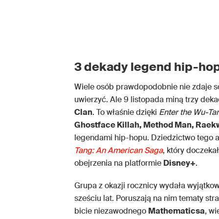
3 dekady legend hip-ho
Wiele osób prawdopodobnie nie zdaje so
uwierzyć. Ale 9 listopada miną trzy de
Clan
. To właśnie dzięki
Enter the Wu-Ta
Ghostface Killah, Method Man, Raekw
legendami hip-hopu. Dziedzictwo tego 
Tang: An American Saga
, który doczeka
obejrzenia na platformie
Disney+
.
Grupa z okazji rocznicy wydała wyjątkow
sześciu lat. Poruszają na nim tematy stra
bicie niezawodnego
Mathematicsa
, w