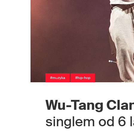
#muzyka
#hip-hop
Wu-Tang Cla
singlem od 6 l