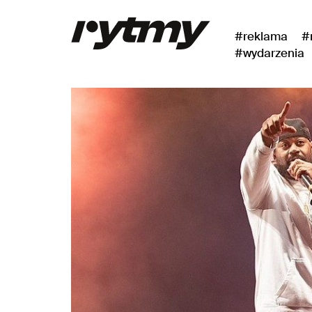
#reklama
#
#wydarzenia