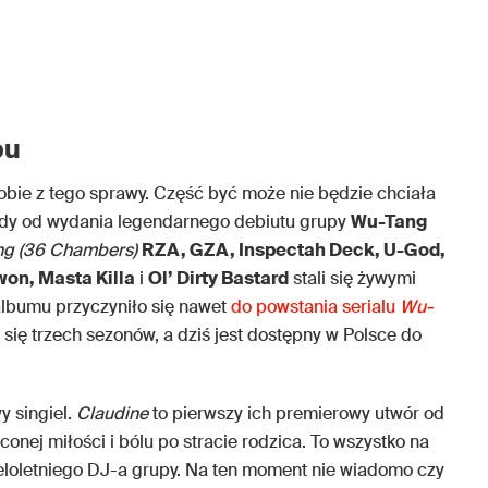
pu
bie z tego sprawy. Część być może nie będzie chciała
kady od wydania legendarnego debiutu grupy
Wu-Tang
ng (36 Chambers)
RZA, GZA, Inspectah Deck, U-God,
on, Masta Killa
i
Ol’ Dirty Bastard
stali się żywymi
albumu przyczyniło się nawet
do powstania serialu
Wu-
ł się trzech sezonów, a dziś jest dostępny w Polsce do
y singiel.
Claudine
to pierwszy ich premierowy utwór od
conej miłości i bólu po stracie rodzica. To wszystko na
ieloletniego DJ-a grupy. Na ten moment nie wiadomo czy