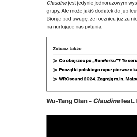
Claudine
jest jedynie jednorazowym wys
grupy. Ale może jakiś dodatek do jubil
Biorąc pod uwagę, że rocznica już za 
na nurtujące nas pytania.
Zobacz także
Co obejrzeć po „Reniferku”? Te ser
Początki polskiego rapu: pierwsze ka
WROsound 2024. Zagrają m.in. Małpa,
Wu-Tang Clan –
Claudine
feat.