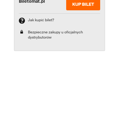
Biletomat.pl
KUP BILET
Jak kupić bilet?
Bezpieczne zakupy u oficjalnych
dystrybutorów