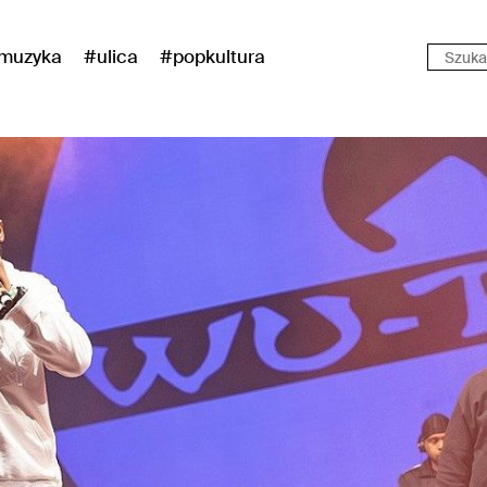
muzyka
#ulica
#popkultura