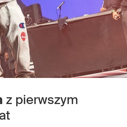
n
z pierwszym
at