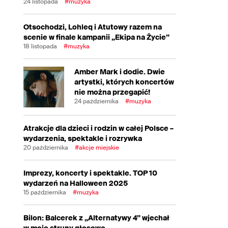
24 listopada
#muzyka
Otsochodzi, Lohleq i Atutowy razem na
scenie w finale kampanii „Ekipa na Życie”
18 listopada
#muzyka
Amber Mark i dodie. Dwie
artystki, których koncertów
nie można przegapić!
24 października
#muzyka
Atrakcje dla dzieci i rodzin w całej Polsce –
wydarzenia, spektakle i rozrywka
20 października
#akcje miejskie
Imprezy, koncerty i spektakle. TOP 10
wydarzeń na Halloween 2025
15 października
#muzyka
Bilon: Balcerek z „Alternatywy 4” wjechał
w moje struny głosowe