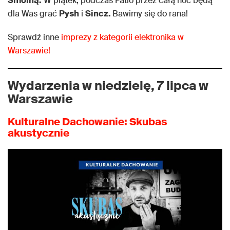
Smolną.
W piątek, podczas Patio przez całą noc będą
dla Was grać
Pysh
i
Sincz.
Bawimy się do rana!
Sprawdź inne
imprezy z kategorii elektronika w
Warszawie!
Wydarzenia w niedzielę, 7 lipca w
Warszawie
Kulturalne Dachowanie: Skubas
akustycznie