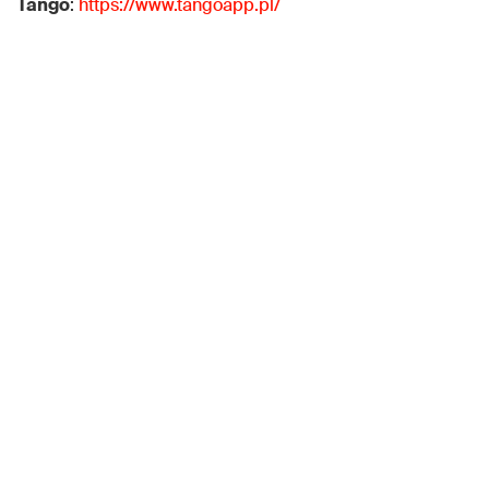
Tango
:
https://www.tangoapp.pl/