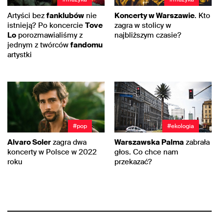
Artyści bez
fanklubów
nie
Koncerty w Warszawie
. Kto
istnieją? Po koncercie
Tove
zagra w stolicy w
Lo
porozmawialiśmy z
najbliższym czasie?
jednym z twórców
fandomu
artystki
#pop
#ekologia
Alvaro Soler
zagra dwa
Warszawska Palma
zabrała
koncerty w Polsce w 2022
głos. Co chce nam
roku
przekazać?