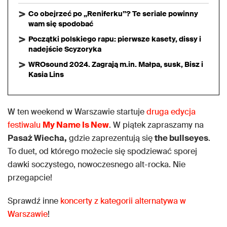
Co obejrzeć po „Reniferku”? Te seriale powinny
wam się spodobać
Początki polskiego rapu: pierwsze kasety, dissy i
nadejście Scyzoryka
WROsound 2024. Zagrają m.in. Małpa, susk, Bisz i
Kasia Lins
W ten weekend w Warszawie startuje
druga edycja
festiwalu
My Name Is New
. W piątek zapraszamy na
Pasaż Wiecha,
gdzie zaprezentują się
the bullseyes
.
To duet, od którego możecie się spodziewać sporej
dawki soczystego, nowoczesnego alt-rocka. Nie
przegapcie!
Sprawdź inne
koncerty z kategorii alternatywa w
Warszawie
!