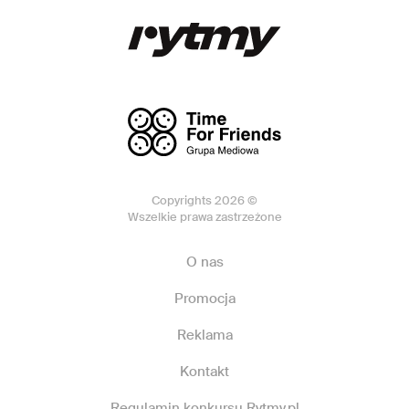
Copyrights 2026 ©
Wszelkie prawa zastrzeżone
O nas
Promocja
Reklama
Kontakt
Regulamin konkursu Rytmy.pl