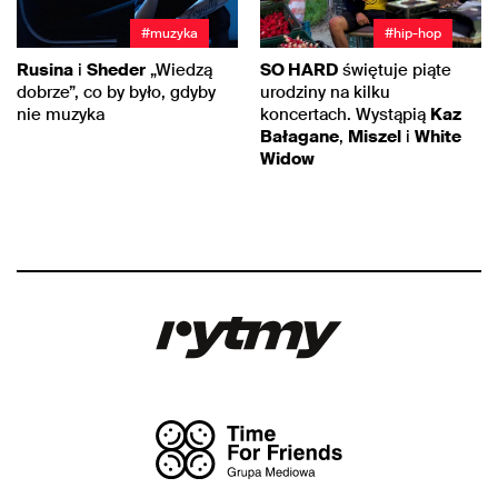
#muzyka
#hip-hop
Rusina
i
Sheder
„Wiedzą
SO HARD
świętuje piąte
dobrze”, co by było, gdyby
urodziny na kilku
nie muzyka
koncertach. Wystąpią
Kaz
Bałagane
,
Miszel
i
White
Widow