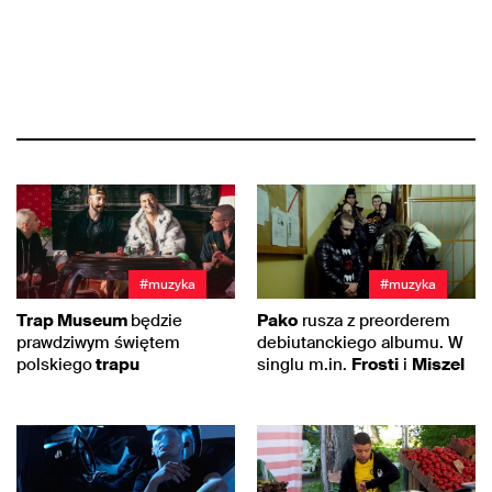
#muzyka
#muzyka
Trap Museum
będzie
Pako
rusza z preorderem
prawdziwym świętem
debiutanckiego albumu. W
polskiego
trapu
singlu m.in.
Frosti
i
Miszel