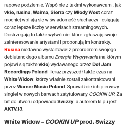
rapowe podziemie. Wspólnie z takimi wykonawcami, jak
vkie
,
rusina
,
Waima
,
$ierra
czy
Młody West
coraz
mocniej wbijają się w świadomość słuchaczy i osiągają
coraz lepsze liczby w serwisach streamingowych.
Dostrzegają to także wytwórnie, które zgłaszają swoje
zainteresowanie artystami i proponują im kontrakty.
Rusina
niedawno wystartował z preorderem swojego
debiutanckiego albumu
Energia Wygrywania
(na którym
pojawi się także
vkie
) wydawanego przez
Def Jam
Recordings Poland
. Teraz przyszedł także czas na
White Widow
, którzy właśnie zostali zakontraktowani
przez
Warner Music Poland
. Sprawdźcie ich pierwszy
singiel w nowych barwach zatytułowany
COOKIN UP
. Za
bit do utworu odpowiada
Swizzy
, a autorem klipu jest
AKTV.13
.
White Widow –
COOKIN UP
prod. Swizzy