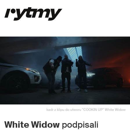
kadr z klipu do utworu "COOKIN UP" White Widow
White Widow
podpisali