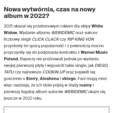
Nowa wytwórnia, czas na nowy
album w 2022?
2021 okazał się przełomowym rokiem dla ekipy
White
Widow
. Wydanie albumu
WEBIDEMIC
oraz sukces
liczbowy singli
CLICK CLACK
czy
RIP KING VON
przyniosły im sporą popularność i z pewnością mocno
przyczyniły się do podpisania kontraktu z
Warner Music
Poland
. Raperzy nie próżnowali jednak po wydaniu
swojej pierwszej płyty i wypuścili takie single, jak
DIEGO
,
TATU
czy najnowsze
COOKIN UP
oraz pojawili się
gościnnie u
$ierry
,
Aleshena
i
vkiego
. Fani mogą mieć
więc nadzieję, że ich idole pójdą w ślady
rusiny
i
pierwszy legalny album autorów
WEBIDEMIC
ukaże się
jeszcze w 2022 roku.