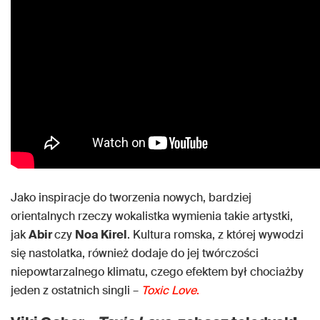
Jako inspiracje do tworzenia nowych, bardziej
orientalnych rzeczy wokalistka wymienia takie artystki,
jak
Abir
czy
Noa Kirel
. Kultura romska, z której wywodzi
się nastolatka, również dodaje do jej twórczości
niepowtarzalnego klimatu, czego efektem był chociażby
jeden z ostatnich singli –
Toxic Love
.