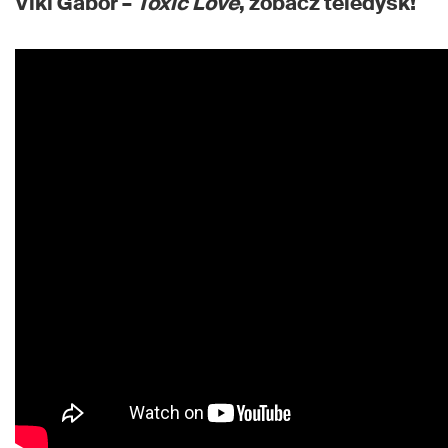
Viki Gabor –
Toxic Love
, zobacz teledysk!