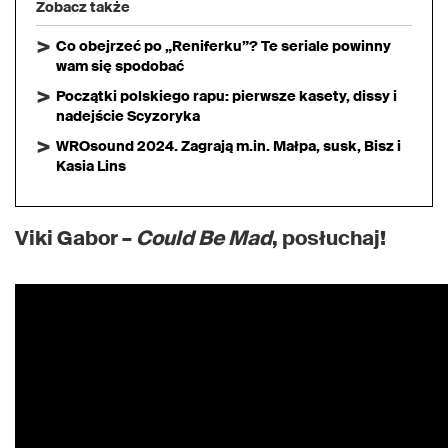
Zobacz także
Co obejrzeć po „Reniferku”? Te seriale powinny
wam się spodobać
Początki polskiego rapu: pierwsze kasety, dissy i
nadejście Scyzoryka
WROsound 2024. Zagrają m.in. Małpa, susk, Bisz i
Kasia Lins
Viki Gabor –
Could Be Mad
, posłuchaj!