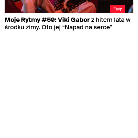
#pop
Moje Rytmy #59: Viki Gabor
z hitem lata w
środku zimy. Oto jej “Napad na serce”