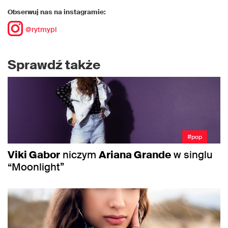
Obserwuj nas na instagramie:
@rytmypl
Sprawdź także
#pop
Viki Gabor
niczym
Ariana Grande
w singlu
“Moonlight”