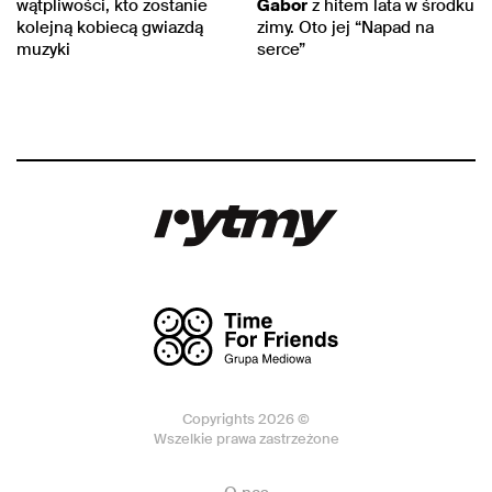
wątpliwości, kto zostanie
Gabor
z hitem lata w środku
kolejną kobiecą gwiazdą
zimy. Oto jej “Napad na
muzyki
serce”
Copyrights 2026 ©
Wszelkie prawa zastrzeżone