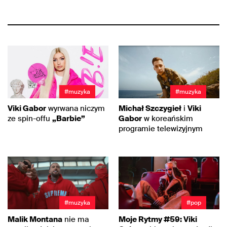
#muzyka
#muzyka
Viki Gabor
wyrwana niczym
Michał Szczygieł
i
Viki
ze spin-offu
„Barbie”
Gabor
w koreańskim
programie telewizyjnym
#muzyka
#pop
Malik Montana
nie ma
Moje Rytmy #59: Viki