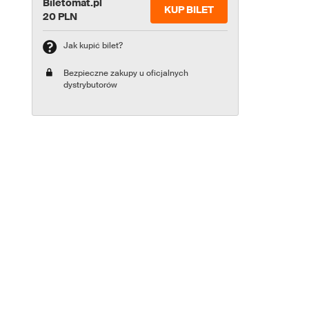
Biletomat.pl
KUP BILET
20 PLN
Jak kupić bilet?
Bezpieczne zakupy u oficjalnych
dystrybutorów