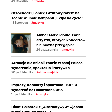
24 listopada
#muzyka
Otsochodzi, Lohleq i Atutowy razem na
scenie w finale kampanii „Ekipa na Życie”
18 listopada
#muzyka
Amber Mark i dodie. Dwie
artystki, których koncertów
nie można przegapić!
24 października
#muzyka
Atrakcje dla dzieci i rodzin w całej Polsce –
wydarzenia, spektakle i rozrywka
20 października
#akcje miejskie
Imprezy, koncerty i spektakle. TOP 10
wydarzeń na Halloween 2025
15 października
#muzyka
Bilon: Balcerek z „Alternatywy 4” wjechał
w moje struny głosowe