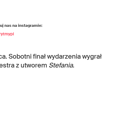
j nas na instagramie:
rytmypl
a. Sobotni finał wydarzenia wygrał
estra
z utworem
Stefania
.