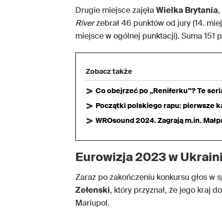
Drugie miejsce zajęła
Wielka Brytania
,
River
zebrał 46 punktów od jury (14. mie
miejsce w ogólnej punktacji). Suma 151 p
Zobacz także
Co obejrzeć po „Reniferku”? Te ser
Początki polskiego rapu: pierwsze ka
WROsound 2024. Zagrają m.in. Małpa,
Eurowizja 2023 w Ukrain
Zaraz po zakończeniu konkursu głos w s
Zełenski
, który przyznał, że jego kraj 
Mariupol.