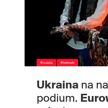
#muzyka
#festiwale
Ukraina
na n
podium.
Euro