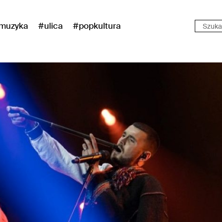
muzyka
#ulica
#popkultura