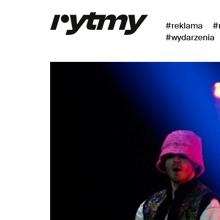
#reklama
#
#wydarzenia