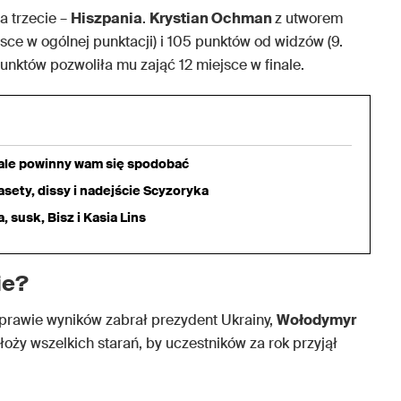
 a trzecie –
Hiszpania
.
Krystian Ochman
z utworem
jsce w ogólnej punktacji) i 105 punktów od widzów (9.
unktów pozwoliła mu zająć 12 miejsce w finale.
iale powinny wam się spodobać
sety, dissy i nadejście Scyzoryka
 susk, Bisz i Kasia Lins
ie?
prawie wyników zabrał prezydent Ukrainy,
Wołodymyr
dołoży wszelkich starań, by uczestników za rok przyjął