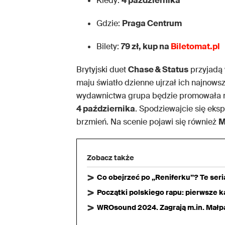
Kiedy:
4 października
Gdzie:
Praga Centrum
Bilety:
79 zł, kup na
Biletomat.pl
Brytyjski duet
Chase & Status
przyjadą 
maju światło dzienne ujrzał ich najnow
wydawnictwa grupa będzie promowała n
4 października
. Spodziewajcie się eks
brzmień. Na scenie pojawi się również
M
Zobacz także
Co obejrzeć po „Reniferku”? Te ser
Początki polskiego rapu: pierwsze ka
WROsound 2024. Zagrają m.in. Małpa,