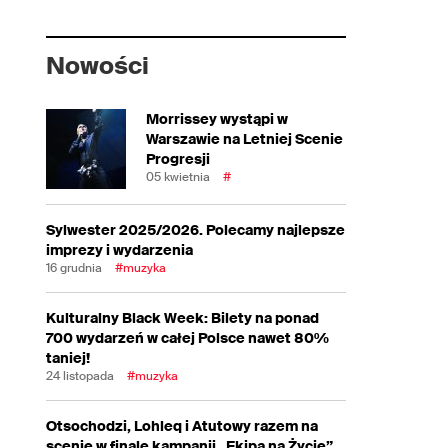
Nowości
Morrissey wystąpi w
Warszawie na Letniej Scenie
Progresji
05 kwietnia
#
Sylwester 2025/2026. Polecamy najlepsze
imprezy i wydarzenia
16 grudnia
#muzyka
Kulturalny Black Week: Bilety na ponad
700 wydarzeń w całej Polsce nawet 80%
taniej!
24 listopada
#muzyka
Otsochodzi, Lohleq i Atutowy razem na
scenie w finale kampanii „Ekipa na Życie”