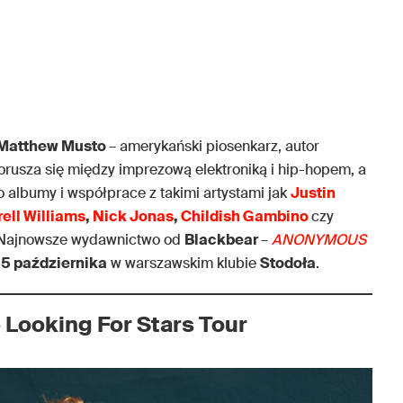
Matthew Musto
– amerykański piosenkarz, autor
orusza się między imprezową elektroniką i hip-hopem, a
 albumy i współprace z takimi artystami jak
Justin
ell Williams
,
Nick Jonas
,
Childish Gambino
czy
. Najnowsze wydawnictwo od
Blackbear
–
ANONYMOUS
o
5 października
w warszawskim klubie
Stodoła
.
 Looking For Stars Tour