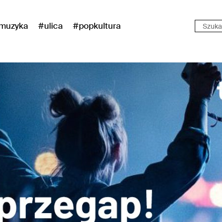
muzyka
#ulica
#popkultura