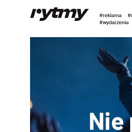
#reklama
#
#wydarzenia