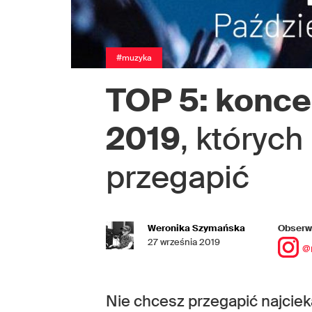
#muzyka
TOP 5: konce
2019
, któryc
przegapić
Weronika Szymańska
Obserwu
27 września 2019
@
Nie chcesz przegapić najci