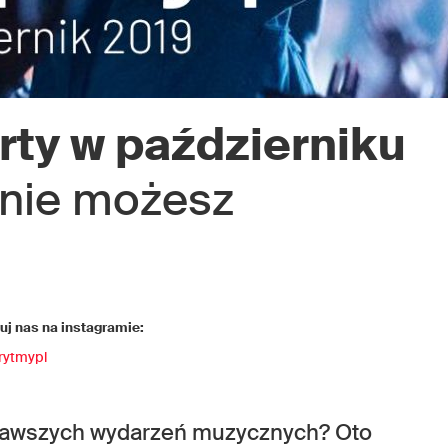
rty w październiku
h nie możesz
j nas na instagramie:
rytmypl
ekawszych wydarzeń muzycznych? Oto