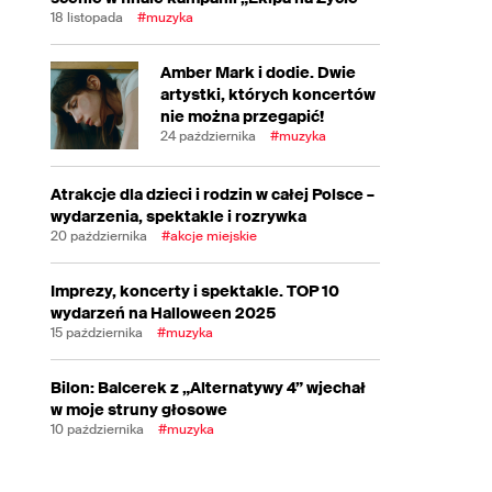
18 listopada
#muzyka
Amber Mark i dodie. Dwie
artystki, których koncertów
nie można przegapić!
24 października
#muzyka
Atrakcje dla dzieci i rodzin w całej Polsce –
wydarzenia, spektakle i rozrywka
20 października
#akcje miejskie
Imprezy, koncerty i spektakle. TOP 10
wydarzeń na Halloween 2025
15 października
#muzyka
Bilon: Balcerek z „Alternatywy 4” wjechał
w moje struny głosowe
10 października
#muzyka