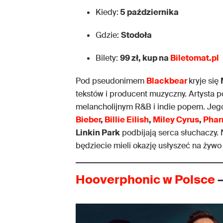
Kiedy:
5 października
Gdzie:
Stodoła
Bilety:
99 zł, kup na
Biletomat.pl
Pod pseudonimem
Blackbear
kryje się
tekstów i producent muzyczny. Artysta p
melancholijnym R&B i indie popem. Jego
Bieber
,
Billie Eilish
,
Miley Cyrus
,
Pharr
Linkin Park
podbijają serca słuchaczy
będziecie mieli okazję usłyszeć na żyw
Hooverphonic w Polsce
–