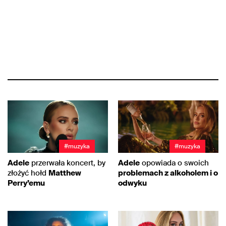
#muzyka
#muzyka
Adele
przerwała koncert, by
Adele
opowiada o swoich
złożyć hołd
Matthew
problemach z alkoholem i o
Perry’emu
odwyku