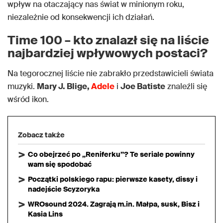
wpływ na otaczający nas świat w minionym roku,
niezależnie od konsekwencji ich działań.
Time 100 – kto znalazł się na liście
najbardziej wpływowych postaci?
Na tegorocznej liście nie zabrakło przedstawicieli świata
muzyki.
Mary J. Blige,
Adele
i
Joe Batiste
znaleźli się
wśród ikon.
Zobacz także
Co obejrzeć po „Reniferku”? Te seriale powinny
wam się spodobać
Początki polskiego rapu: pierwsze kasety, dissy i
nadejście Scyzoryka
WROsound 2024. Zagrają m.in. Małpa, susk, Bisz i
Kasia Lins