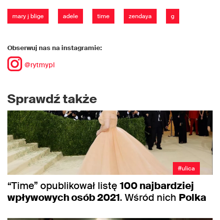
mary j blige
adele
time
zendaya
g
Obserwuj nas na instagramie:
@rytmypl
Sprawdź także
#ulica
“Time” opublikował listę
100 najbardziej
wpływowych osób 2021
. Wśród nich
Polka