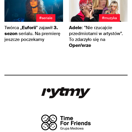
#seriale
#muzyka
Twórca „
Euforii
” zajawił
3.
Adele
: ”Nie rzucajcie
sezon
serialu. Na premierę
przedmiotami w artystów”.
jeszcze poczekamy
To zdarzyło się na
Open’erze