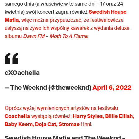
samego dnia (a właściwie w te same dni – 17 oraz 24
kwietnia) swój koncert zagra również
Swedish House
Mafia
, więc można przypuszczać, że festiwalowicze
usłyszą na żywo ich wspólny kawałek z wydania deluxe
albumu
Dawn FM
–
Moth To A Flame
.
cXOachella
— The Weeknd (@theweeknd)
April 6, 2022
Oprócz wyżej wymienionych artystów na festiwalu
Coachella
wystąpią również:
Harry Styles, Billie Eilish,
Baby
Keem, Doja Cat, Stromae
i inni
.
Swedish House Mafia and The Weeknd –