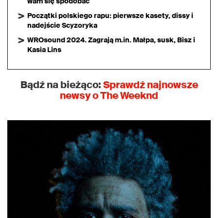
wam się spodobać
Początki polskiego rapu: pierwsze kasety, dissy i
nadejście Scyzoryka
WROsound 2024. Zagrają m.in. Małpa, susk, Bisz i
Kasia Lins
Bądź na bieżąco:
Sprawdź najnowsze
newsy o The Weeknd