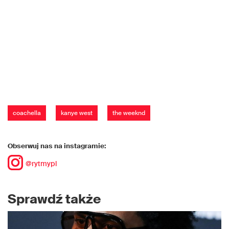
coachella
kanye west
the weeknd
Obserwuj nas na instagramie:
@rytmypl
Sprawdź także