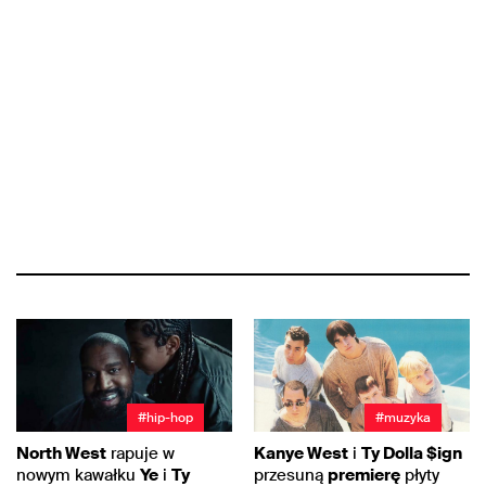
#hip-hop
#muzyka
North West
rapuje w
Kanye West
i
Ty Dolla $ign
nowym kawałku
Ye
i
Ty
przesuną
premierę
płyty