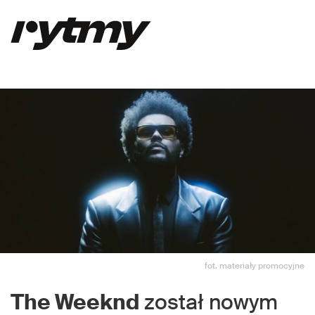
fot. materiały promocyjne
The Weeknd
został nowym