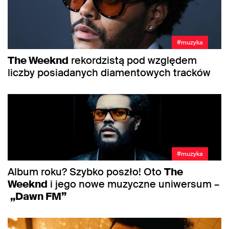
#muzyka
The Weeknd
rekordzistą pod względem
liczby posiadanych diamentowych tracków
#muzyka
Album roku? Szybko poszło! Oto
The
Weeknd
i jego nowe muzyczne uniwersum –
„Dawn FM”