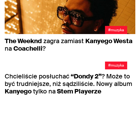
#muzyka
The Weeknd
zagra zamiast
Kanyego Westa
na
Coachelli
?
#muzyka
Chcieliście posłuchać
“Dondy 2”
? Może to
być trudniejsze, niż sądziliście. Nowy album
Kanyego
tylko na
Stem Playerze