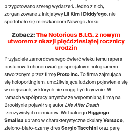
przygotowano szereg wydarzeń. Jedno z nich,
zorganizowane z inicjatywy
Lil Kim
i
Diddy’ego
, nie
spodobało się mieszkańcom Nowego Jorku.
Zobacz:
The Notorious B.I.G. z nowym
utworem z okazji pięćdziesiątej rocznicy
urodzin
Przyjaciele zamordowanego ćwierć wieku temu rapera
postanowili uhonorować go specjalnym hologramem
stworzonym przez firmę
Proto Inc.
To firma zajmująca
się holoportingiem, umożliwiająca ludziom pojawienie się
w miejscach, w których nie mogą być fizycznie. W
ramach współpracy artystów ze wspomnianą firmą na
Brooklynie pojawił się autor
Life After Death
rzeczywistych rozmiarów. Wirtualnego
Biggiego
Smallsa
ubrano w charakterystyczne okulary
Versace
,
zielono-biało-czarny dres
Sergio Tacchini
oraz parę