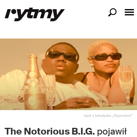
kadr z teledysku „Hypnotize”
The Notorious B.I.G.
pojawił