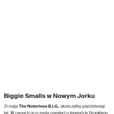
Biggie Smalls w Nowym Jorku
21 maja
The Notorious B.I.G.
skończyłby pięćdziesiąt
lat. W ramach uczczenia pamięci o legendzie Brooklynu