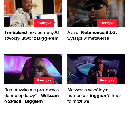
#muzyka
#muzyka
Timbaland
przy pomocy
AI
Avatar
Notoriousa B.I.G.
stworzył utwór z
Biggie’em
wystąpi w metaverse
#muzyka
#muzyka
“Ich muzyka nie przemawia
Marzysz o wspólnym
do mojej duszy” –
Will.i.am
numerze z
Biggiem
? Teraz
o
2Pacu
i
Biggiem
to możliwe