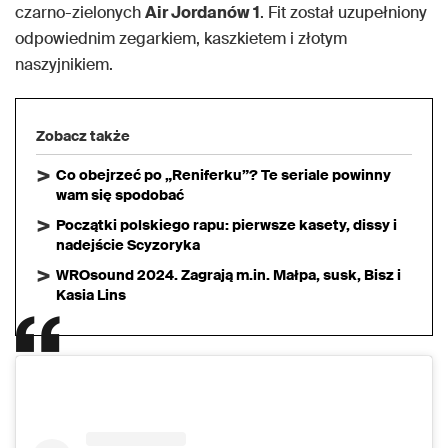
czarno-zielonych
Air Jordanów 1
. Fit został uzupełniony
odpowiednim zegarkiem, kaszkietem i złotym
naszyjnikiem.
Zobacz także
Co obejrzeć po „Reniferku”? Te seriale powinny
wam się spodobać
Początki polskiego rapu: pierwsze kasety, dissy i
nadejście Scyzoryka
WROsound 2024. Zagrają m.in. Małpa, susk, Bisz i
Kasia Lins