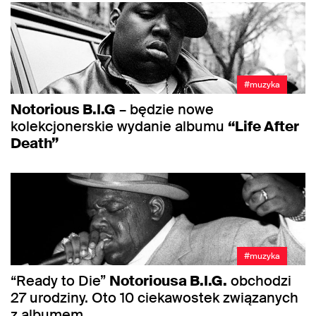
#muzyka
Notorious B.I.G
– będzie nowe
kolekcjonerskie wydanie albumu
“Life After
Death”
#muzyka
“Ready to Die”
Notoriousa B.I.G.
obchodzi
27 urodziny. Oto 10 ciekawostek związanych
z albumem