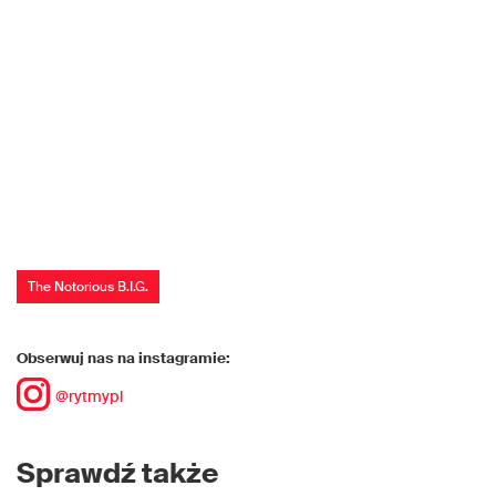
The Notorious B.I.G.
Obserwuj nas na instagramie:
@rytmypl
Sprawdź także