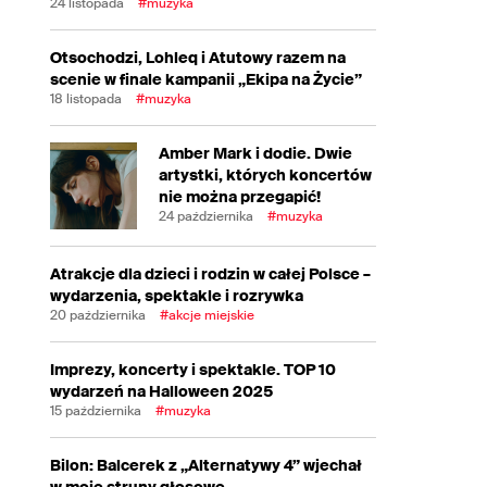
24 listopada
#muzyka
Otsochodzi, Lohleq i Atutowy razem na
scenie w finale kampanii „Ekipa na Życie”
18 listopada
#muzyka
Amber Mark i dodie. Dwie
artystki, których koncertów
nie można przegapić!
24 października
#muzyka
Atrakcje dla dzieci i rodzin w całej Polsce –
wydarzenia, spektakle i rozrywka
20 października
#akcje miejskie
Imprezy, koncerty i spektakle. TOP 10
wydarzeń na Halloween 2025
15 października
#muzyka
Bilon: Balcerek z „Alternatywy 4” wjechał
w moje struny głosowe