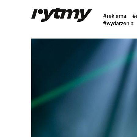
#reklama
#
#wydarzenia