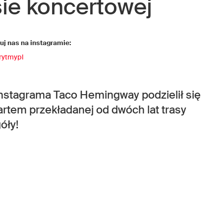
sie koncertowej
j nas na instagramie:
rytmypl
stagrama Taco Hemingway podzielił się
rtem przekładanej od dwóch lat trasy
óły!