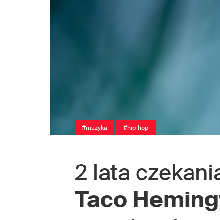
#muzyka
#hip-hop
2 lata czekania
Taco Hemin