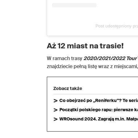
Post udostępniony p
Aż 12 miast na trasie!
W ramach trasy
2020/2021/2022 Tour
znajdziecie pełną listę wraz z miejscami
Zobacz także
Co obejrzeć po „Reniferku”? Te ser
Początki polskiego rapu: pierwsze ka
WROsound 2024. Zagrają m.in. Małpa,