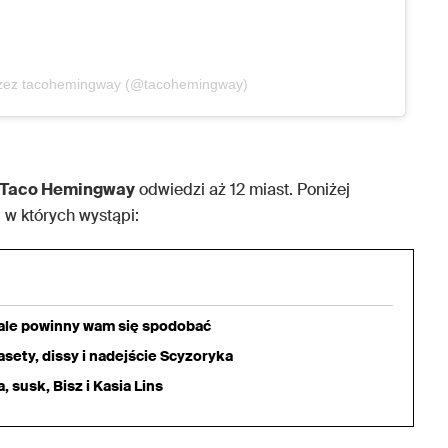
rzez tacohemingway (@tacohemingway)
Taco Hemingway
odwiedzi aż 12 miast. Poniżej
, w których wystąpi:
iale powinny wam się spodobać
sety, dissy i nadejście Scyzoryka
 susk, Bisz i Kasia Lins