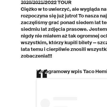
2̶0̶2̶0̶/̶2̶0̶2̶1̶/̶2022 TOUR
Ciężko w to uwierzyć, ale wygląda na
rozpoczyna się już jutro! To nasza 
zaczęliśmy grać ponad siedem lat tem
siedmiu lat zdjęcia prasowe. Jestem
nigdy nie miałem aż tak ogromnej oc
wszystkim, którzy kupili bilety — szc
lata temu i cierpliwie znosili wszys
zobaczenia!!!
Instagramowy wpis Taco Hem