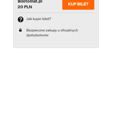
Biletomat.pl
KUP BILET
20 PLN
Jak kupić bilet?
Bezpieczne zakupy u oficjalnych
dystrybutorów