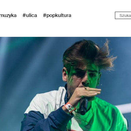
muzyka
#ulica
#popkultura