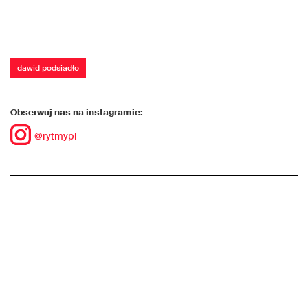
dawid podsiadło
Obserwuj nas na instagramie:
@rytmypl