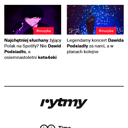
#muzyka
#muzyka
Najchętniej słuchany
żyjący
Legendarny koncert
Dawida
Polak na Spotify? Nie
Dawid
Podsiadły
za nami, a w
Podsiadło
, a
planach kolejne
osiemnastoletni
kets4eki