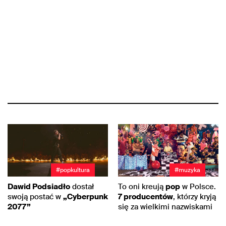
#popkultura
#muzyka
Dawid Podsiadło
dostał
To oni kreują
pop
w Polsce.
swoją postać w
„Cyberpunk
7 producentów
, którzy kryją
2077”
się za wielkimi nazwiskami