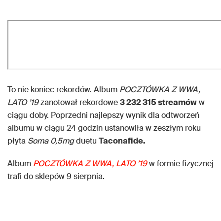
To nie koniec rekordów. Album
POCZTÓWKA Z WWA,
LATO ’19
zanotował rekordowe
3 232 315 streamów
w
ciągu doby. Poprzedni najlepszy wynik dla odtworzeń
albumu w ciągu 24 godzin ustanowiła w zeszłym roku
płyta
Soma 0,5mg
duetu
Taconafide.
Album
POCZTÓWKA Z WWA, LATO ’19
w formie fizycznej
trafi do sklepów 9 sierpnia.