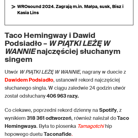
WROsound 2024. Zagrają m.in. Małpa, susk, Bisz i
Kasia Lins
Taco Hemingway i Dawid
Podsiadło –
W PIĄTKI LEŻĘ W
WANNIE
najczęściej słuchanym
singem
Utwór
W PIĄTKI LEŻĘ W WANNIE
, nagrany w duecie z
Dawidem Podsiadło
, ustanowił rekord najczęściej
słuchanego singla. W ciągu zaledwie 24 godzin utwór
został odsłuchany
406 963 razy.
Co ciekawe, poprzedni rekord dzienny na
Spotify
, z
wynikiem
318 361 odtworzeń
, również należał do
Taco
Hemingwaya
. Była to piosenka
Tamagotchi
hip
hopowego duetu
Taconafide
.