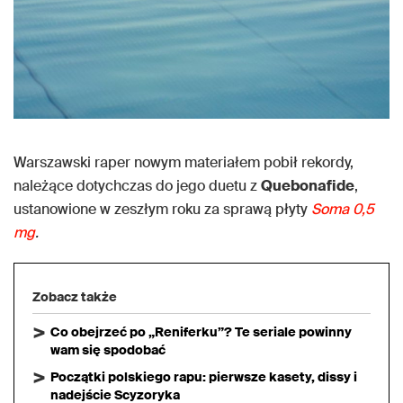
Warszawski raper nowym materiałem pobił rekordy,
należące dotychczas do jego duetu z
Quebonafide
,
ustanowione w zeszłym roku za sprawą płyty
Soma 0,5
mg
.
Zobacz także
Co obejrzeć po „Reniferku”? Te seriale powinny
wam się spodobać
Początki polskiego rapu: pierwsze kasety, dissy i
nadejście Scyzoryka