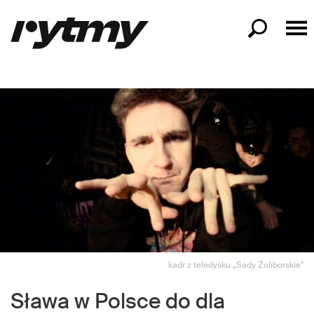
kadr z teledysku „Sady Żoliborskie"
Sława w Polsce do dla