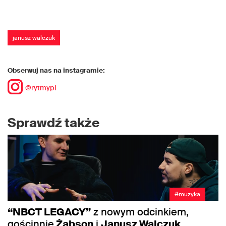
janusz walczuk
Obserwuj nas na instagramie:
@rytmypl
Sprawdź także
#muzyka
“NBCT LEGACY”
z nowym odcinkiem,
gościnnie
Żabson
i
Janusz Walczuk