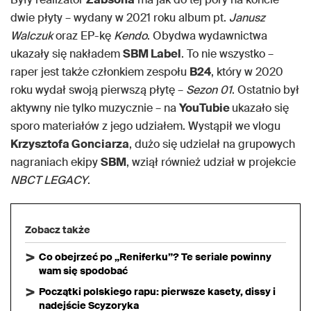
dwie płyty – wydany w 2021 roku album pt.
Janusz
Walczuk
oraz EP-kę
Kendo
. Obydwa wydawnictwa
ukazały się nakładem
SBM Label
. To nie wszystko –
raper jest także członkiem zespołu
B24
, który w 2020
roku wydał swoją pierwszą płytę –
Sezon 01
. Ostatnio był
aktywny nie tylko muzycznie – na
YouTubie
ukazało się
sporo materiałów z jego udziałem. Wystąpił we vlogu
Krzysztofa Gonciarza
, dużo się udzielał na grupowych
nagraniach ekipy
SBM
, wziął również udział w projekcie
NBCT LEGACY
.
Zobacz także
Co obejrzeć po „Reniferku”? Te seriale powinny
wam się spodobać
Początki polskiego rapu: pierwsze kasety, dissy i
nadejście Scyzoryka