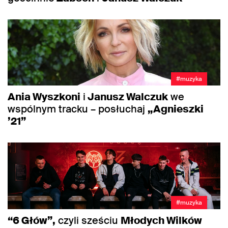
#muzyka
Ania Wyszkoni
i
Janusz Walczuk
we
wspólnym tracku – posłuchaj
„Agnieszki
’21”
#muzyka
“6 Głów”,
czyli sześciu
Młodych Wilków