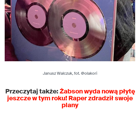
Janusz Walczuk, fot. @olakori
Przeczytaj także:
Żabson wyda nową płytę
jeszcze w tym roku! Raper zdradził swoje
plany