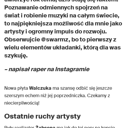
Poznawanie odmiennych spojrzeń na
świat i robienie muzyki na całym świecie,
to najpiękniejsza możliwość dla mnie jako
artysty i ogromny impuls do rozwoju.
Obserwujcie @swarmz, bo to pierwszy z
wielu elementów układanki, którą dla was
szykuję.
– napisał raper na Instagramie
Nowa płyta
Walczuka
ma szansę odbić się jeszcze
szerszym echem niż jej poprzedniczka. Czekamy z
niecierpliwością!
Ostatnie ruchy artysty
Były realizator
Żabsona
ma jak do tej pory na koncie