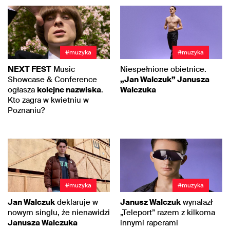
#muzyka
#muzyka
NEXT FEST
Music
Niespełnione obietnice.
Showcase & Conference
„Jan Walczuk” Janusza
ogłasza
kolejne nazwiska
.
Walczuka
Kto zagra w kwietniu w
Poznaniu?
#muzyka
#muzyka
Jan Walczuk
deklaruje w
Janusz Walczuk
wynalazł
nowym singlu, że nienawidzi
„Teleport” razem z kilkoma
Janusza Walczuka
innymi raperami