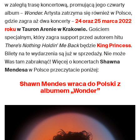
w zaległą trasę koncertową, promującą jego czwarty
album –
Wonder.
Artysta zatrzyma się również w Polsce,
gdzie zagra aż dwa koncerty –
24 oraz 25 marca 2022
roku
w Tauron Arenie w Krakowie.
Gościem
specjalnym, który zagra support przed autorem hitu
There’s Nothing Holdin’ Me Back
będzie
King Princess
.
Bilety na te wydarzenia są już w sprzedaży. Nie może
Was tam zabraknąć! Więcej o koncertach
Shawna
Mendesa
w Polsce przeczytacie poniżej:
Shawn Mendes wraca do Polski z
albumem „Wonder”