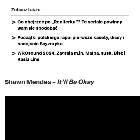
Zobacz także
Co obejrzeć po „Reniferku”? Te seriale powinny
wam się spodobać
Początki polskiego rapu: pierwsze kasety, dissy i
nadejście Scyzoryka
WROsound 2024. Zagrają m.in. Małpa, susk, Bisz i
Kasia Lins
Shawn Mendes –
It’ll Be Okay