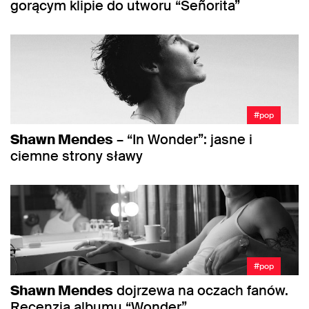
gorącym klipie do utworu “Señorita”
#pop
Shawn Mendes
– “In Wonder”: jasne i
ciemne strony sławy
#pop
Shawn Mendes
dojrzewa na oczach fanów.
Recenzja albumu “Wonder”