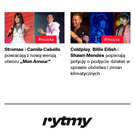
#muzyka
#muzyka
Stromae
i
Camila Cabello
Coldplay
,
Billie Eilish
i
powracają z nową wersją
Shawn Mendes
popierają
utworu
„Mon Amour”
petycję o podjęcie działań w
sprawie ubóstwa i zmian
klimatycznych