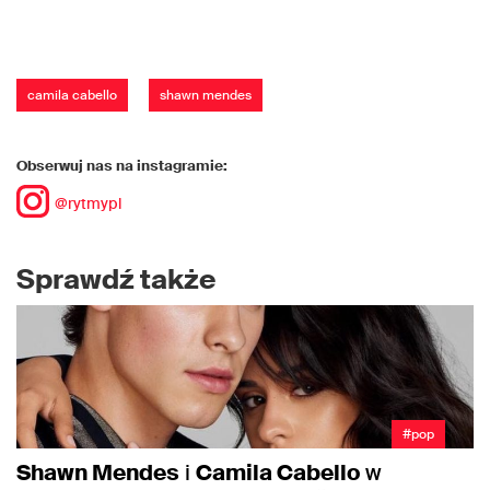
camila cabello
shawn mendes
Obserwuj nas na instagramie:
@rytmypl
Sprawdź także
#pop
Shawn Mendes
i
Camila Cabello
w