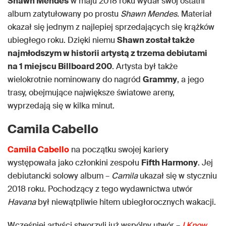
Shawn Mendes
w maju 2018 roku wydał swój ostatni
album zatytułowany po prostu
Shawn Mendes.
Materiał
okazał się jednym z najlepiej sprzedających się krążków
ubiegłego roku. Dzięki niemu
Shawn został także
najmłodszym w historii artystą z trzema debiutami
na 1 miejscu Billboard 200
. Artysta był także
wielokrotnie nominowany do nagród
Grammy
, a jego
trasy, obejmujące największe światowe areny,
wyprzedają się w kilka minut.
Camila Cabello
Camila Cabello
na początku swojej kariery
występowała jako członkini zespołu
Fifth Harmony
. Jej
debiutancki solowy album –
Camila
ukazał się w styczniu
2018 roku. Pochodzący z tego wydawnictwa utwór
Havana
był niewątpliwie hitem ubiegłorocznych wakacji.
Wcześniej artyści stworzyli już wspólny utwór –
I Know