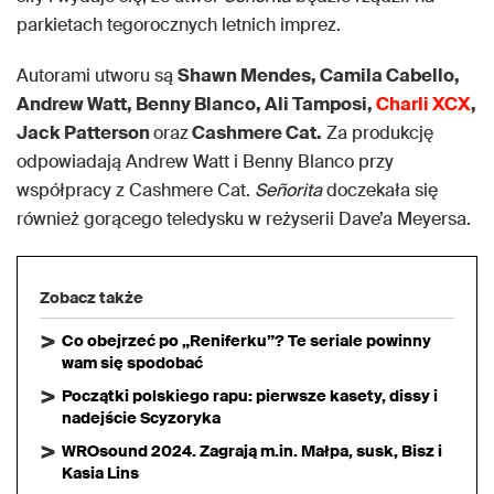
parkietach tegorocznych letnich imprez.
Autorami utworu są
Shawn Mendes, Camila Cabello,
Andrew Watt, Benny Blanco, Ali Tamposi,
Charli XCX
,
Jack Patterson
oraz
Cashmere Cat.
Za produkcję
odpowiadają Andrew Watt i Benny Blanco przy
współpracy z Cashmere Cat.
Señorita
doczekała się
również gorącego teledysku w reżyserii Dave’a Meyersa.
Zobacz także
Co obejrzeć po „Reniferku”? Te seriale powinny
wam się spodobać
Początki polskiego rapu: pierwsze kasety, dissy i
nadejście Scyzoryka
WROsound 2024. Zagrają m.in. Małpa, susk, Bisz i
Kasia Lins