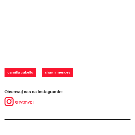
camilla cabello
shawn mendes
Obserwuj nas na instagramie:
@rytmypl