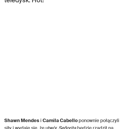
teledysk. Hot!
Shawn Mendes
i
Camila Cabello
ponownie połączyli
siły i wydaje się, że utwór
Señorita
będzie rządził na