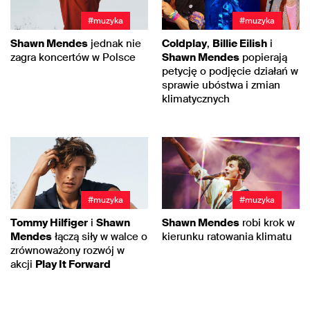
#muzyka
#muzyka
Shawn Mendes
jednak nie
Coldplay
,
Billie Eilish
i
zagra koncertów w Polsce
Shawn Mendes
popierają
petycję o podjęcie działań w
sprawie ubóstwa i zmian
klimatycznych
#muzyka
#muzyka
Tommy Hilfiger
i
Shawn
Shawn Mendes
robi krok w
Mendes
łączą siły w walce o
kierunku ratowania klimatu
zrównoważony rozwój w
akcji
Play It Forward