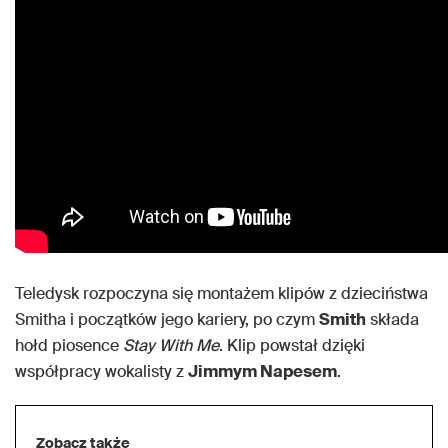
Teledysk rozpoczyna się montażem klipów z dzieciństwa
Smitha i początków jego kariery, po czym
Smith
składa
hołd piosence
Stay With Me
. Klip powstał dzięki
współpracy wokalisty z
Jimmym Napesem
.
Zobacz także