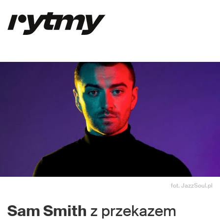
fot. JazzSoul.pl
Sam Smith
z przekazem