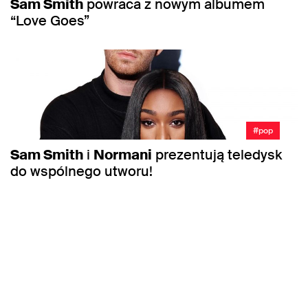
Sam Smith
powraca z nowym albumem
“Love Goes”
#pop
Sam Smith
i
Normani
prezentują teledysk
do wspólnego utworu!