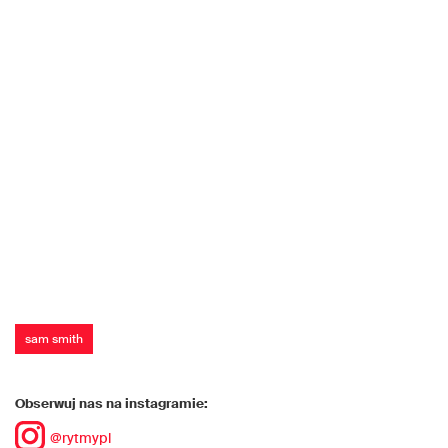
sam smith
Obserwuj nas na instagramie:
@rytmypl