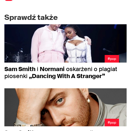
Sprawdź także
#pop
Sam Smith
i
Normani
oskarżeni o plagiat
piosenki
„Dancing With A Stranger”
#pop