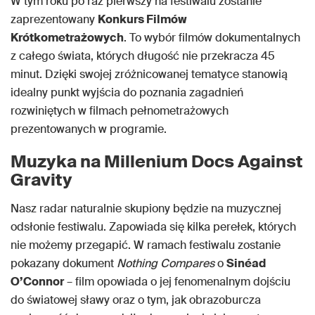
W tym roku po raz pierwszy na festiwalu zostanie
zaprezentowany
Konkurs Filmów
Krótkometrażowych
. To wybór filmów dokumentalnych
z całego świata, których długość nie przekracza 45
minut. Dzięki swojej zróżnicowanej tematyce stanowią
idealny punkt wyjścia do poznania zagadnień
rozwiniętych w filmach pełnometrażowych
prezentowanych w programie.
Muzyka na Millenium Docs Against
Gravity
Nasz radar naturalnie skupiony będzie na muzycznej
odsłonie festiwalu. Zapowiada się kilka perełek, których
nie możemy przegapić. W ramach festiwalu zostanie
pokazany dokument
Nothing Compares
o
Sinéad
O’Connor
– film opowiada o jej fenomenalnym dojściu
do światowej sławy oraz o tym, jak obrazoburcza