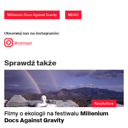
Millenium Docs Against Gravity
MDAG
Obserwuj nas na instagramie:
@rytmypl
Sprawdź także
#popkultura
Filmy o ekologii na festiwalu
Millenium
Docs Against Gravity