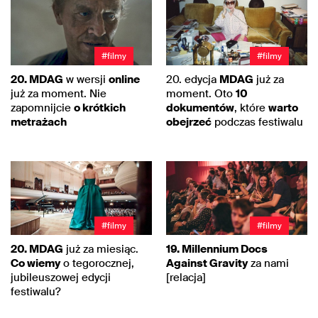
#filmy
#filmy
20. MDAG
w wersji
online
20. edycja
MDAG
już za
już za moment. Nie
moment. Oto
10
zapomnijcie
o krótkich
dokumentów
, które
warto
metrażach
obejrzeć
podczas festiwalu
#filmy
#filmy
20. MDAG
już za miesiąc.
19. Millennium Docs
Co wiemy
o tegorocznej,
Against Gravity
za nami
jubileuszowej edycji
[relacja]
festiwalu?