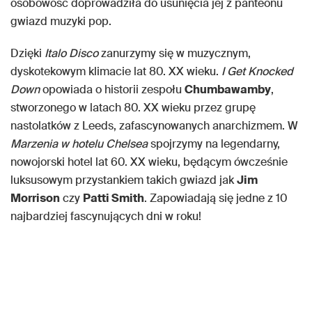
osobowość doprowadziła do usunięcia jej z panteonu
gwiazd muzyki pop.
Dzięki
Italo Disco
zanurzymy się w muzycznym,
dyskotekowym klimacie lat 80. XX wieku.
I Get Knocked
Down
opowiada o historii zespołu
Chumbawamby
,
stworzonego w latach 80. XX wieku przez grupę
nastolatków z Leeds, zafascynowanych anarchizmem. W
Marzenia w hotelu Chelsea
spojrzymy na legendarny,
nowojorski hotel lat 60. XX wieku, będącym ówcześnie
luksusowym przystankiem takich gwiazd jak
Jim
Morrison
czy
Patti Smith
. Zapowiadają się jedne z 10
najbardziej fascynujących dni w roku!