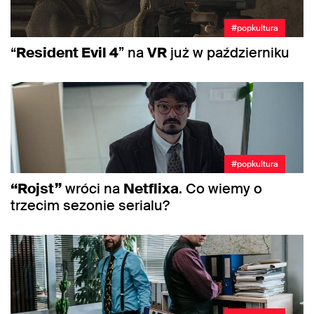
#popkultura
“
Resident Evil 4
” na
VR
już w październiku
#popkultura
“Rojst”
wróci na
Netflixa
. Co wiemy o
trzecim sezonie serialu?