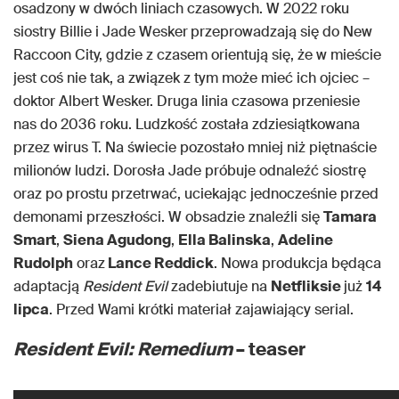
osadzony w dwóch liniach czasowych. W 2022 roku
siostry Billie i Jade Wesker
przeprowadzają się do New
Raccoon City, gdzie z czasem orientują się, że w mieście
jest coś nie tak, a związek z tym może mieć ich ojciec –
doktor Albert Wesker. Druga linia czasowa przeniesie
nas do 2036 roku. Ludzkość została zdziesiątkowana
przez wirus T. Na świecie pozostało mniej niż piętnaście
milionów ludzi. Dorosła Jade próbuje odnaleźć siostrę
oraz po prostu przetrwać, uciekając jednocześnie przed
demonami przeszłości. W obsadzie znaleźli się
Tamara
Smart
,
Siena Agudong
,
Ella Balinska
,
Adeline
Rudolph
oraz
Lance Reddick
. Nowa produkcja będąca
adaptacją
Resident Evil
zadebiutuje na
Netfliksie
już
14
lipca
. Przed Wami krótki materiał zajawiający serial.
Resident Evil: Remedium
– teaser