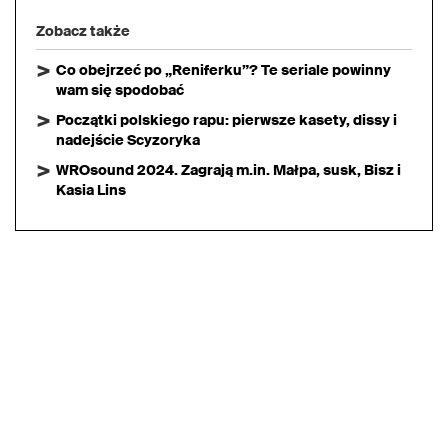
Zobacz także
Co obejrzeć po „Reniferku”? Te seriale powinny
wam się spodobać
Początki polskiego rapu: pierwsze kasety, dissy i
nadejście Scyzoryka
WROsound 2024. Zagrają m.in. Małpa, susk, Bisz i
Kasia Lins