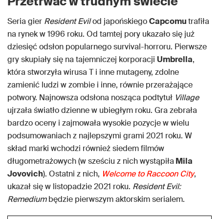
Przetrwać w trudnym świecie
Seria gier
Resident Evil
od japońskiego
Capcomu
trafiła
na rynek w 1996 roku. Od tamtej pory ukazało się już
dziesięć odsłon popularnego survival-horroru. Pierwsze
gry skupiały się na tajemniczej korporacji
Umbrella
,
która stworzyła wirusa T i inne mutageny, zdolne
zamienić ludzi w zombie i inne, równie przerażające
potwory. Najnowsza odsłona nosząca podtytuł
Village
ujrzała światło dzienne w ubiegłym roku. Gra zebrała
bardzo oceny i zajmowała wysokie pozycje w wielu
podsumowaniach z najlepszymi grami 2021 roku. W
skład marki wchodzi również siedem filmów
długometrażowych (w sześciu z nich wystąpiła
Mila
Jovovich
). Ostatni z nich,
Welcome to Raccoon City
,
ukazał się w listopadzie 2021 roku.
Resident Evil:
Remedium
będzie pierwszym aktorskim serialem.