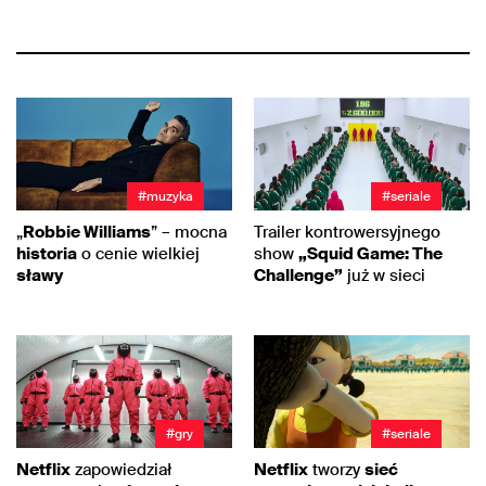
#muzyka
#seriale
„
Robbie Williams
” – mocna
Trailer kontrowersyjnego
historia
o cenie wielkiej
show
„Squid Game: The
sławy
Challenge”
już w sieci
#gry
#seriale
Netflix
zapowiedział
Netflix
tworzy
sieć