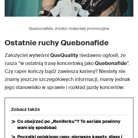
Quebonafide, źródło: materiały promocyjne
Ostatnie ruchy Quebonafide
Założyciel wytwórni
QueQuality
niedawno ogłosił, że
rusza “w ostatnią trasę koncertową jako
Quebonafide
“.
Czy raper kończy bądź zawiesza karierę? Niestety nie
znamy jeszcze szczegółowych informacji, mamy jednak
jego stanowisko w sprawie i rozkład jazdy koncertów:
Zobacz także
Co obejrzeć po „Reniferku”? Te seriale powinny
wam się spodobać
Początki polskiego rapu: pierwsze kasety, dissy i