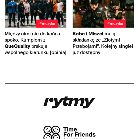
#muzyka
#muzyka
Między nimi nie do końca
Kabe
i
Miszel
mają
spoko. Kumplom z
składankę ze „Złotymi
QueQuality
brakuje
Przebojami”. Kolejny singiel
wspólnego kierunku [opinia]
już dostępny