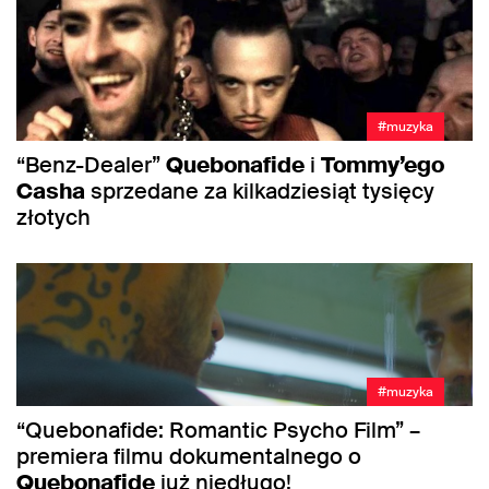
#muzyka
“Benz-Dealer”
Quebonafide
i
Tommy’ego
Casha
sprzedane za kilkadziesiąt tysięcy
złotych
#muzyka
“Quebonafide: Romantic Psycho Film” –
premiera filmu dokumentalnego o
Quebonafide
już niedługo!