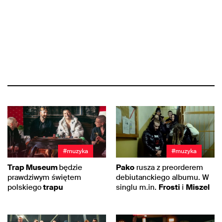
#muzyka
#muzyka
Trap Museum
będzie
Pako
rusza z preorderem
prawdziwym świętem
debiutanckiego albumu. W
polskiego
trapu
singlu m.in.
Frosti
i
Miszel