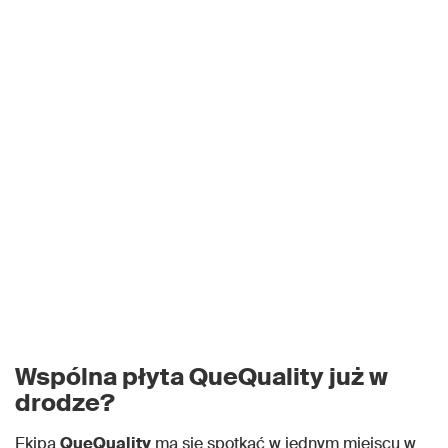
Wspólna płyta QueQuality już w
drodze?
Ekipa
QueQuality
ma się spotkać w jednym miejscu w