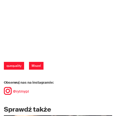
quequality
Miszel
Obserwuj nas na instagramie:
@rytmypl
Sprawdź także