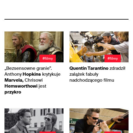
#filmy
#filmy
„Bezsensowne granie”.
Quentin Tarantino
zdradził
Anthony
Hopkins
krytykuje
zalążek fabuły
Marvela,
Chrisowi
nadchodzącego filmu
Hemsworthowi
jest
przykro