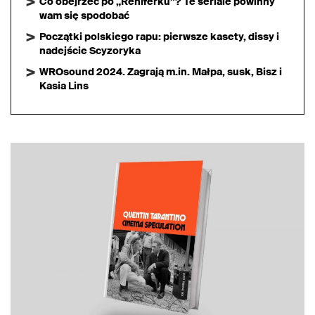
Co obejrzeć po „Reniferku”? Te seriale powinny
wam się spodobać
Początki polskiego rapu: pierwsze kasety, dissy i
nadejście Scyzoryka
WROsound 2024. Zagrają m.in. Małpa, susk, Bisz i
Kasia Lins