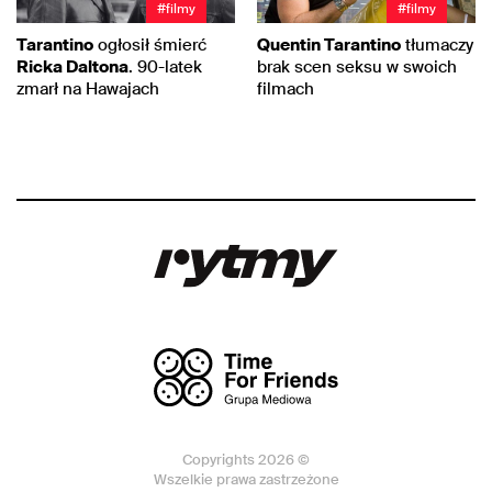
#filmy
#filmy
Tarantino
ogłosił śmierć
Quentin Tarantino
tłumaczy
Ricka Daltona
. 90-latek
brak scen seksu w swoich
zmarł na Hawajach
filmach
Copyrights 2026 ©
Wszelkie prawa zastrzeżone