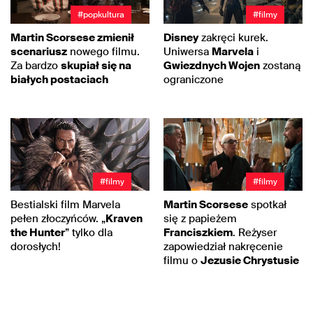
#popkultura
#filmy
Martin Scorsese zmienił
Disney
zakręci kurek.
scenariusz
nowego filmu.
Uniwersa
Marvela
i
Za bardzo
skupiał się na
Gwiezdnych Wojen
zostaną
białych postaciach
ograniczone
#filmy
#filmy
Bestialski film Marvela
Martin Scorsese
spotkał
pełen złoczyńców. „
Kraven
się z papieżem
the Hunter
” tylko dla
Franciszkiem
. Reżyser
dorosłych!
zapowiedział nakręcenie
filmu o
Jezusie Chrystusie