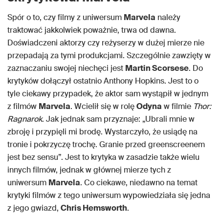
Spór o to, czy filmy z uniwersum
Marvela
należy
traktować jakkolwiek poważnie, trwa od dawna.
Doświadczeni aktorzy czy reżyserzy w dużej mierze nie
przepadają za tymi produkcjami. Szczególnie zawzięty w
zaznaczaniu swojej niechęci jest
Martin Scorsese
. Do
krytyków dołączył ostatnio Anthony Hopkins. Jest to o
tyle ciekawy przypadek, że aktor sam wystąpił w jednym
z filmów
Marvela
. Wcielił się w rolę
Odyna
w filmie
Thor:
Ragnarok
. Jak jednak sam przyznaje: „Ubrali mnie w
zbroję i przypięli mi brodę. Wystarczyło, że usiądę na
tronie i pokrzyczę trochę. Granie przed greenscreenem
jest bez sensu”. Jest to krytyka w zasadzie także wielu
innych filmów, jednak w głównej mierze tych z
uniwersum
Marvela
. Co ciekawe, niedawno na temat
krytyki filmów z tego uniwersum wypowiedziała się jedna
z jego gwiazd,
Chris Hemsworth
.