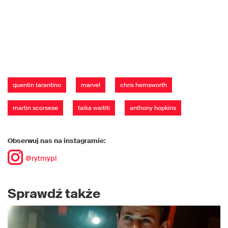
quentin tarantino
marvel
chris hemsworth
martin scorsese
taika waititi
anthony hopkins
Obserwuj nas na instagramie:
@rytmypl
Sprawdź także