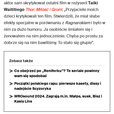
aktor sam skrytykował ostatni film w reżyserii
Taiki
Waititiego
Thor: Miłość i Grom
: „Przyjaciele moich
dzieci krytykowali ten film. Stwierdzili, że miał słabe
efekty specjalne w porównaniu z
Ragnarokiem
i było w
nim za dużo humoru. Ja osobiście śmiałem się i
żenowałem na nim jednocześnie. Chyba po prostu za
dobrze się na nim bawiliśmy. To stało się głupie”.
Zobacz także
Co obejrzeć po „Reniferku”? Te seriale powinny
wam się spodobać
Początki polskiego rapu: pierwsze kasety, dissy i
nadejście Scyzoryka
WROsound 2024. Zagrają m.in. Małpa, susk, Bisz i
Kasia Lins