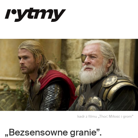
kadr z filmu „Thor: Miłość i grom”
„Bezsensowne granie”.