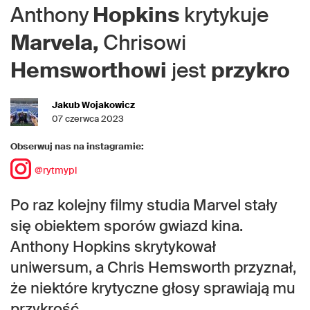
Anthony
Hopkins
krytykuje
Marvela,
Chrisowi
Hemsworthowi
jest
przykro
Jakub Wojakowicz
07 czerwca 2023
Obserwuj nas na instagramie:
@rytmypl
Po raz kolejny filmy studia Marvel stały
się obiektem sporów gwiazd kina.
Anthony Hopkins skrytykował
uniwersum, a Chris Hemsworth przyznał,
że niektóre krytyczne głosy sprawiają mu
przykrość.