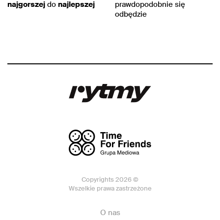
najgorszej
do
najlepszej
prawdopodobnie się
odbędzie
Copyrights 2026 ©
Wszelkie prawa zastrzeżone
O nas