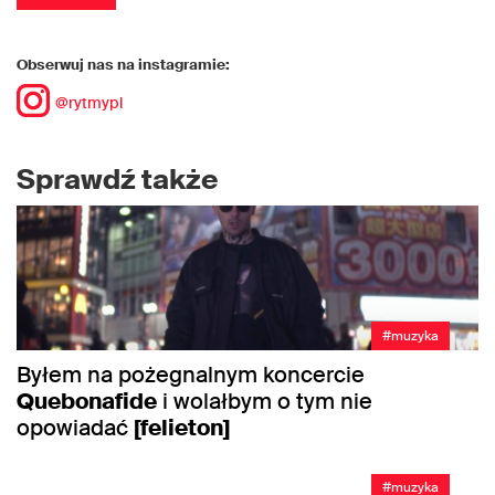
Obserwuj nas na instagramie:
@rytmypl
Sprawdź także
#muzyka
Byłem na pożegnalnym koncercie
Quebonafide
i wolałbym o tym nie
opowiadać
[felieton]
#muzyka