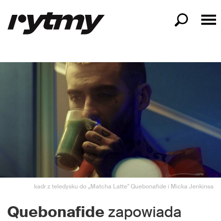
kadr z teledysku do „Matcha Latte" Quebonafide i Micka Jenkinsa
Quebonafide
zapowiada