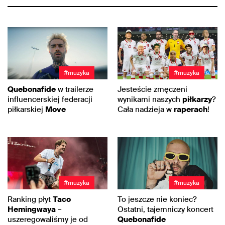
#muzyka
#muzyka
Quebonafide
w trailerze
Jesteście zmęczeni
influencerskiej federacji
wynikami naszych
piłkarzy
?
piłkarskiej
Move
Cała nadzieja w
raperach
!
#muzyka
#muzyka
Ranking płyt
Taco
To jeszcze nie koniec?
Hemingwaya
–
Ostatni, tajemniczy koncert
uszeregowaliśmy je od
Quebonafide