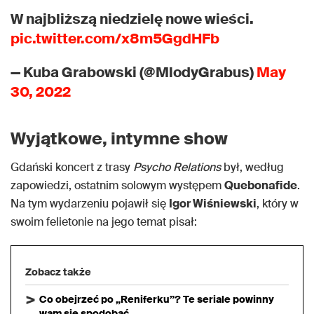
W najbliższą niedzielę nowe wieści.
pic.twitter.com/x8m5GgdHFb
— Kuba Grabowski (@MlodyGrabus)
May
30, 2022
Wyjątkowe, intymne show
Gdański koncert z trasy
Psycho Relations
był, według
zapowiedzi, ostatnim solowym występem
Quebonafide
.
Na tym wydarzeniu pojawił się
Igor Wiśniewski
, który w
swoim felietonie na jego temat pisał:
Zobacz także
Co obejrzeć po „Reniferku”? Te seriale powinny
wam się spodobać