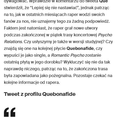
dywagować. Wprawdzie w komentarzu do tweeta
Que
stwierdził, że “Lepiej się nie nastawiać”, jednak patrząc
na to, jak w ostatnich miesiącach raper wodzi swoich
fanów za nos, nie uznajemy tego za żadną podpowiedź.
Faktem jest natomiast, że raper grał nowe utwory
podczas zakończonej w piątek trasy koncertowej
Psycho
Relations
. Czy usłyszymy je także w wersji studyjnej? Czy
znajdą się one na kolejnej płycie
Quebonafide
, czy
wypuści je jako single, a
Romantic Psycho
zostanie
ostatnią płytą w jego dorobku? Wykluczyć się nie da tak
naprawdę niczego, patrząc na to, że zakończona trasa
była zapowiadana jako pożegnalna. Pozostaje czekać na
kolejne informacje od rapera.
Tweet z profilu Quebonafide