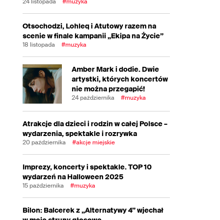
24 listopada
#muzyka
Otsochodzi, Lohleq i Atutowy razem na
scenie w finale kampanii „Ekipa na Życie”
18 listopada
#muzyka
Amber Mark i dodie. Dwie
artystki, których koncertów
nie można przegapić!
24 października
#muzyka
Atrakcje dla dzieci i rodzin w całej Polsce –
wydarzenia, spektakle i rozrywka
20 października
#akcje miejskie
Imprezy, koncerty i spektakle. TOP 10
wydarzeń na Halloween 2025
15 października
#muzyka
Bilon: Balcerek z „Alternatywy 4” wjechał
w moje struny głosowe