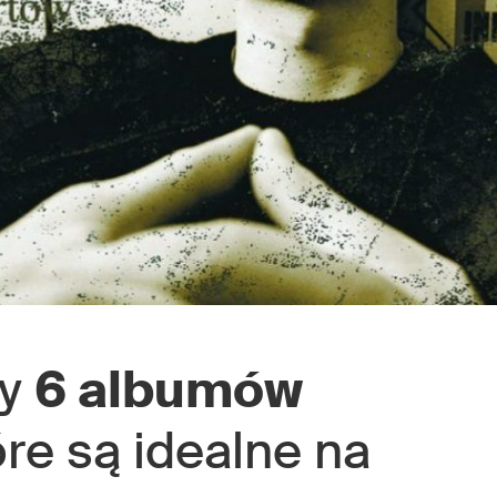
my
6 albumów
óre są idealne na