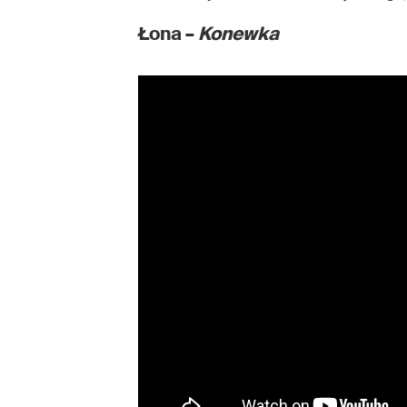
Łona –
Konewka