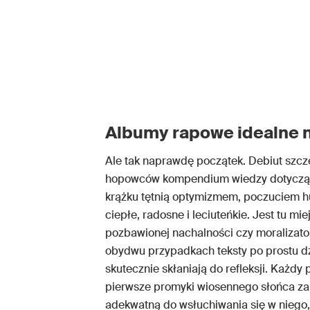
Albumy rapowe idealne n
Ale tak naprawdę początek. Debiut szcze
hopowców kompendium wiedzy dotyczące
krążku tętnią optymizmem, poczuciem h
ciepłe, radosne i leciuteńkie. Jest tu m
pozbawionej nachalności czy moralizators
obydwu przypadkach teksty po prostu d
skutecznie skłaniają do refleksji. Każd
pierwsze promyki wiosennego słońca za 
adekwatną do wsłuchiwania się w niego,