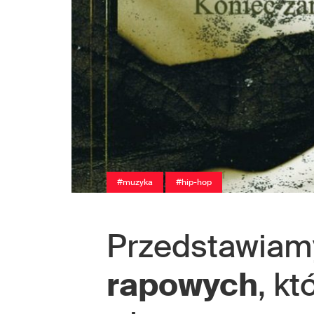
#muzyka
#hip-hop
Przedstawia
rapowych
, kt