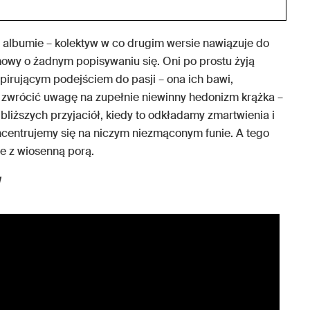
m albumie – kolektyw w co drugim wersie nawiązuje do
mowy o żadnym popisywaniu się. Oni po prostu żyją
pirującym podejściem do pasji – ona ich bawi,
y zwrócić uwagę na zupełnie niewinny hedonizm krążka –
bliższych przyjaciół, kiedy to odkładamy zmartwienia i
ncentrujemy się na niczym niezmąconym funie. A tego
ie z wiosenną porą.