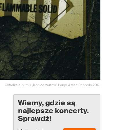
Okładka albumu „Koniec żartów" Łony/ Asfalt Records 2001
Wiemy, gdzie są
najlepsze koncerty.
Sprawdź!