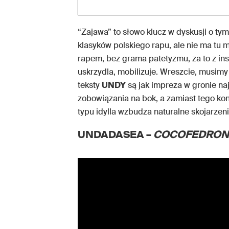
“Zajawa” to słowo klucz w dyskusji o ty
klasyków polskiego rapu, ale nie ma tu 
rapem, bez grama patetyzmu, za to z ins
uskrzydla, mobilizuje. Wreszcie, musim
teksty
UNDY
są jak impreza w gronie naj
zobowiązania na bok, a zamiast tego ko
typu idylla wzbudza naturalne skojarzen
UNDADASEA –
COCOFEDRON