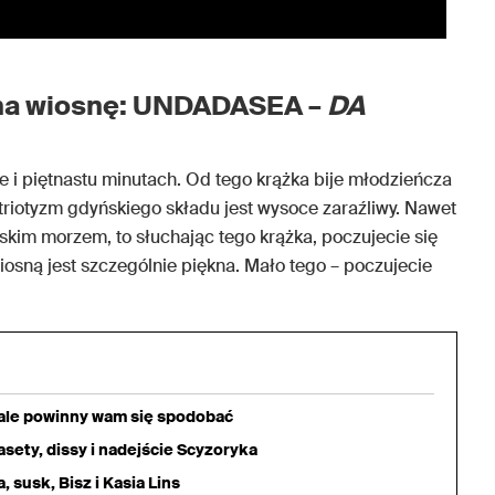
na wiosnę: UNDADASEA –
DA
e i piętnastu minutach. Od tego krążka bije młodzieńcza
atriotyzm gdyńskiego składu jest wysoce zaraźliwy. Nawet
 polskim morzem, to słuchając tego krążka, poczujecie się
wiosną jest szczególnie piękna. Mało tego – poczujecie
iale powinny wam się spodobać
sety, dissy i nadejście Scyzoryka
 susk, Bisz i Kasia Lins