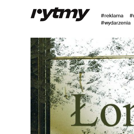
#reklama
#
#wydarzenia