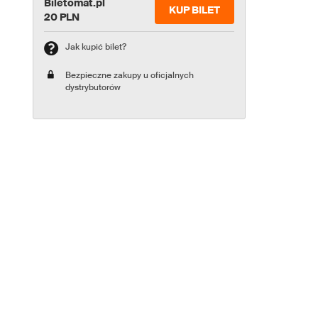
Biletomat.pl
KUP BILET
20 PLN
Jak kupić bilet?
Bezpieczne zakupy u oficjalnych
dystrybutorów