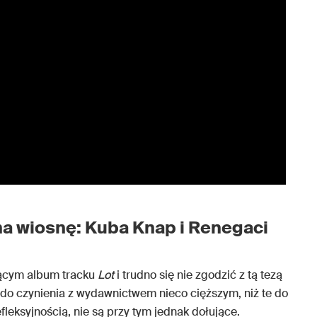
a wiosnę: Kuba Knap i Renegaci
jącym album tracku
Lot
i trudno się nie zgodzić z tą tezą
o czynienia z wydawnictwem nieco cięższym, niż te do
fleksyjnością, nie są przy tym jednak dołujące.