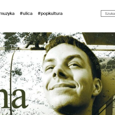
muzyka
#ulica
#popkultura