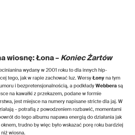
a wiosnę: Łona –
Koniec Żartów
cinianina wydany w 2001 roku to dla innych hip-
j tego, jak w rapie zachować luz. Wersy
Łony
na tym
umoru i bezpretensjonalnością, a podkłady
Webbera
są
iejsce na kawałki z przekazem, podane w formie
twa, jest miejsce na numery napisane stricte dla jaj. W
ziałają – potrafią z powodzeniem rozbawić, momentami
y powrót do tego albumu napawa energią do działania jak
oknem, trudno by więc było wskazać porę roku bardziej
 niż wiosna.