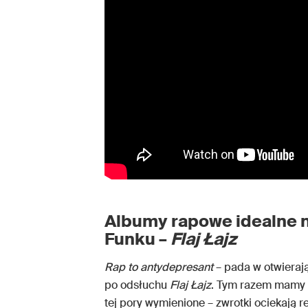
Albumy rapowe idealne n
Funku –
Flaj Łajz
Rap to antydepresant
– pada w otwiera
po odsłuchu
Flaj Łajz
. Tym razem mamy d
tej pory wymienione – zwrotki ociekają re