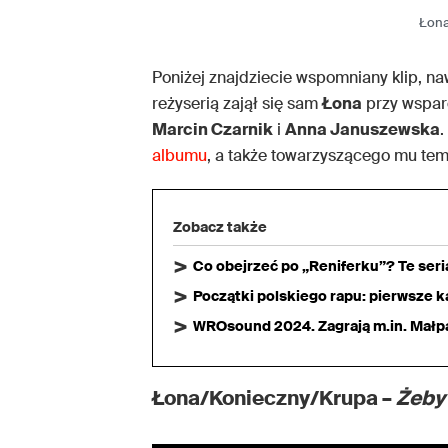
Łona
Poniżej znajdziecie wspomniany klip, na
reżyserią zajął się sam
Łona
przy wspar
Marcin Czarnik
i
Anna Januszewska
.
albumu
, a także towarzyszącego mu te
Zobacz także
Co obejrzeć po „Reniferku”? Te ser
Początki polskiego rapu: pierwsze ka
WROsound 2024. Zagrają m.in. Małpa,
Łona/Konieczny/Krupa –
Żeby