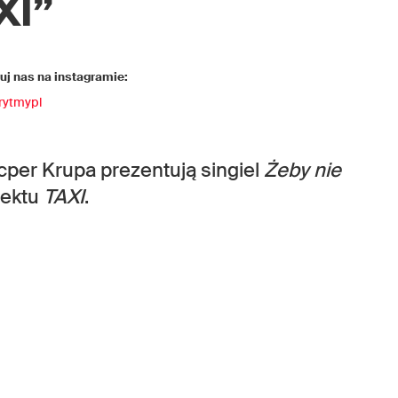
XI”
j nas na instagramie:
rytmypl
cper Krupa prezentują singiel
Żeby nie
jektu
TAXI
.