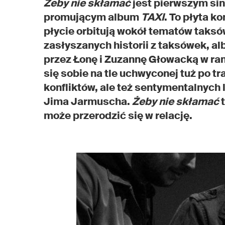
Żeby nie skłamać
jest pierwszym sin
promującym album
TAXI
. To płyta k
płycie orbitują wokół tematów taksó
zasłyszanych historii z taksówek, a
przez Łonę i Zuzannę Głowacką w ra
się sobie na tle uchwyconej tuż po t
konfliktów, ale też sentymentalnych 
Jima Jarmuscha.
Żeby nie skłamać
t
może przerodzić się w relację.