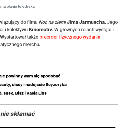
 na planie teledysku
wiązujący do filmu
Noc na ziemi
Jima Jarmuscha
. Jego
ciu kolektywu
Kinomotiv
. W głównych rolach wystąpili
 Wystartował także
preorder fizycznego wydania
matycznego merchu.
iale powinny wam się spodobać
sety, dissy i nadejście Scyzoryka
 susk, Bisz i Kasia Lins
 nie skłamać