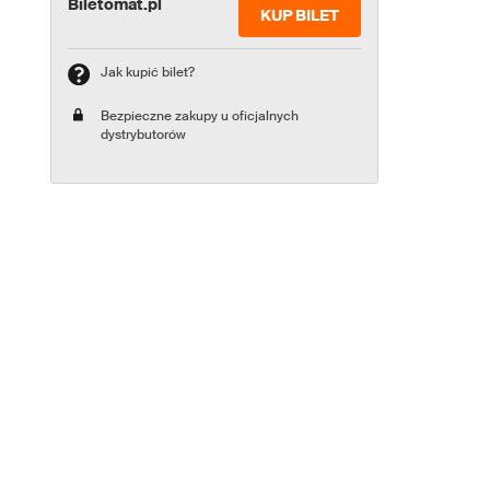
Biletomat.pl
KUP BILET
Jak kupić bilet?
Bezpieczne zakupy u oficjalnych
dystrybutorów