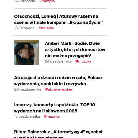
24 listopada
#muzyka
Otsochodzi, Lohleq i Atutowy razem na
scenie w finale kampanii „Ekipa na Życie”
18 listopada
#muzyka
Amber Mark i dodie. Dwie
artystki, których koncertów
nie można przegapić!
24 października
#muzyka
Atrakcje dla dzieci i rodzin w całej Polsce –
wydarzenia, spektakle i rozrywka
20 października
#akcje miejskie
Imprezy, koncerty i spektakle. TOP 10
wydarzeń na Halloween 2025
15 października
#muzyka
Bilon: Balcerek z „Alternatywy 4” wjechał
w moje struny głosowe