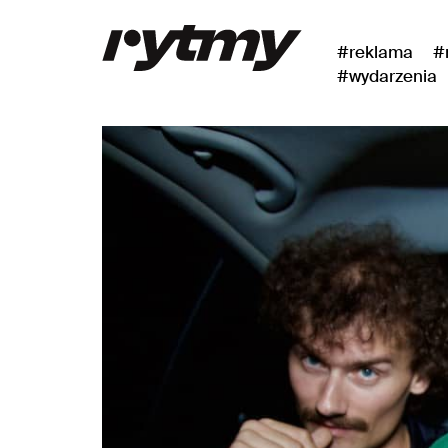
#reklama
#
#wydarzenia