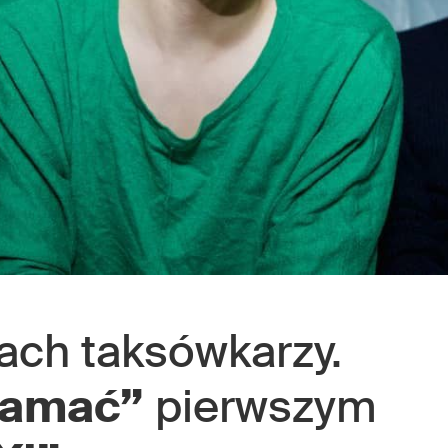
iach taksówkarzy.
łamać”
pierwszym