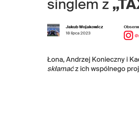
singlem z
„TA
Jakub Wojakowicz
Obserwu
18 lipca 2023
@
Łona, Andrzej Konieczny i Ka
skłamać
z ich wspólnego pro