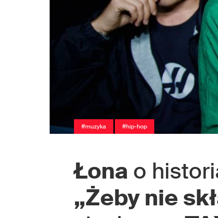
#muzyka
#hip-hop
Łona
o histor
„Żeby nie sk