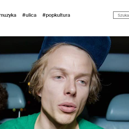
muzyka
#ulica
#popkultura