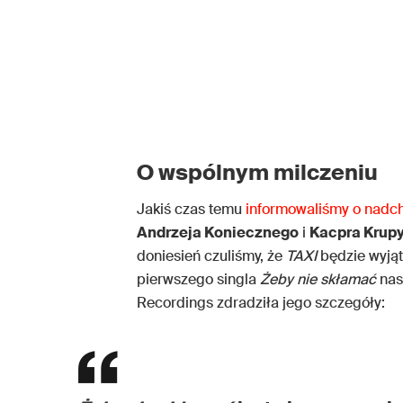
O wspólnym milczeniu
Jakiś czas temu
informowaliśmy o nadc
Andrzeja Koniecznego
i
Kacpra Krup
doniesień czuliśmy, że
TAXI
będzie wyjąt
pierwszego singla
Żeby nie skłamać
nas
Recordings zdradziła jego szczegóły: