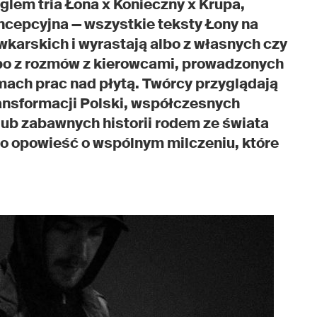
glem tria Łona x Konieczny x Krupa,
oncepcyjna — wszystkie teksty Łony na
wkarskich i wyrastają albo z własnych czy
lbo z rozmów z kierowcami, prowadzonych
mach prac nad płytą. Twórcy przyglądają
ransformacji Polski, współczesnych
lub zabawnych historii rodem ze świata
o opowieść o wspólnym milczeniu, które