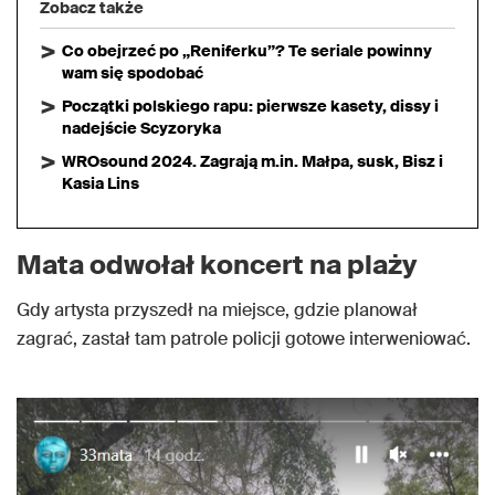
Zobacz także
Co obejrzeć po „Reniferku”? Te seriale powinny
wam się spodobać
Początki polskiego rapu: pierwsze kasety, dissy i
nadejście Scyzoryka
WROsound 2024. Zagrają m.in. Małpa, susk, Bisz i
Kasia Lins
Mata odwołał koncert na plaży
Gdy artysta przyszedł na miejsce, gdzie planował
zagrać, zastał tam patrole policji gotowe interweniować.