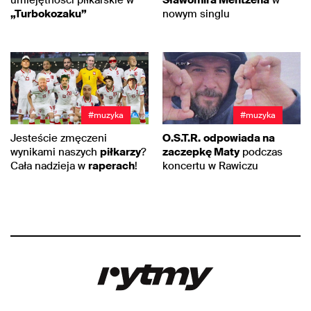
„Turbokozaku”
nowym singlu
#muzyka
#muzyka
Jesteście zmęczeni
O.S.T.R.
odpowiada na
wynikami naszych
piłkarzy
?
zaczepkę Maty
podczas
Cała nadzieja w
raperach
!
koncertu w Rawiczu