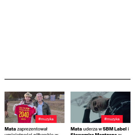
#muzyka
#muzyka
Mata
zaprezentował
Mata
uderza w
SBM Label
i
umiejętności piłkarskie w
Sławomira Mentzena
w