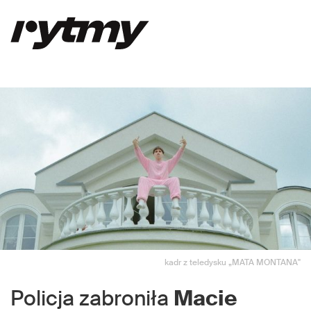
kadr z teledysku „MATA MONTANA"
Policja zabroniła
Macie