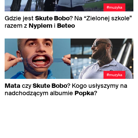
#muzyka
Gdzie jest
Skute Bobo
? Na “Zielonej szkole”
razem z
Nyplem
i
Beteo
#muzyka
Mata
czy
Skute Bobo
? Kogo usłyszymy na
nadchodzącym albumie
Popka
?