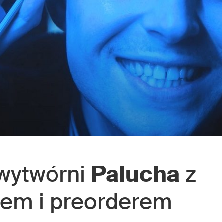
 wytwórni
Palucha
z
lem i preorderem