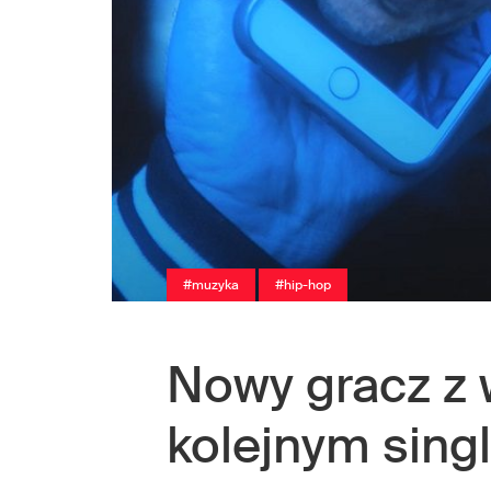
#muzyka
#hip-hop
Nowy gracz z
kolejnym sing