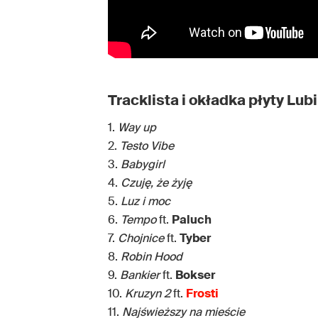
Tracklista i okładka płyty Lub
1.
Way up
2.
Testo Vibe
3.
Babygirl
4.
Czuję, że żyję
5.
Luz i moc
6.
Tempo
ft.
Paluch
7.
Chojnice
ft.
Tyber
8.
Robin Hood
9.
Bankier
ft.
Bokser
10.
Kruzyn 2
ft.
Frosti
11.
Najświeższy na mieście