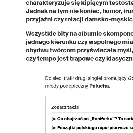
charakteryzuje się kipiącym testost
Jednak na tym nie koniec, humor, iro
przyjaźni czy relacji damsko-męskich
Wszystkie bity na albumie skompono
jednego kierunku czy wspólnego mia
obydwu twórcom przyświecała myśl, ż
czy tempo jest trapowe czy klasyczn
Do sieci trafił drugi singiel promujący
G
młody podopieczny
Palucha
.
Zobacz także
Co obejrzeć po „Reniferku”? Te ser
Początki polskiego rapu: pierwsze ka