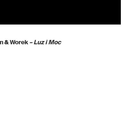
in
& Worek
– Luz i Moc