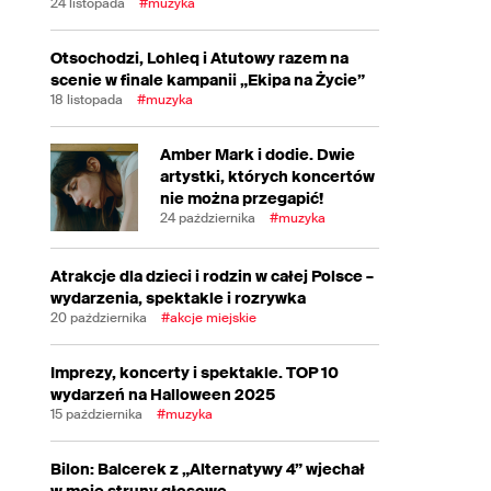
24 listopada
#muzyka
Otsochodzi, Lohleq i Atutowy razem na
scenie w finale kampanii „Ekipa na Życie”
18 listopada
#muzyka
Amber Mark i dodie. Dwie
artystki, których koncertów
nie można przegapić!
24 października
#muzyka
Atrakcje dla dzieci i rodzin w całej Polsce –
wydarzenia, spektakle i rozrywka
20 października
#akcje miejskie
Imprezy, koncerty i spektakle. TOP 10
wydarzeń na Halloween 2025
15 października
#muzyka
Bilon: Balcerek z „Alternatywy 4” wjechał
w moje struny głosowe