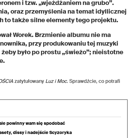
eronem i tzw. „wjeżdżaniem na grubo”.
nia, oraz przemyślenia na temat idyllicznej
 to także silne elementy tego projektu.
wał Worek. Brzmienie albumu nie ma
nownika, przy produkowaniu tej muzyki
eby było po prostu „świeżo”; nieistotne
e.
OŚCIA
zatytułowany
Luz i Moc
. Sprawdźcie, co potrafi
iale powinny wam się spodobać
sety, dissy i nadejście Scyzoryka