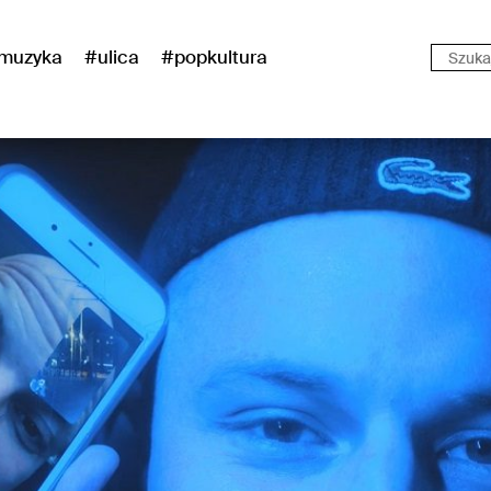
muzyka
#ulica
#popkultura