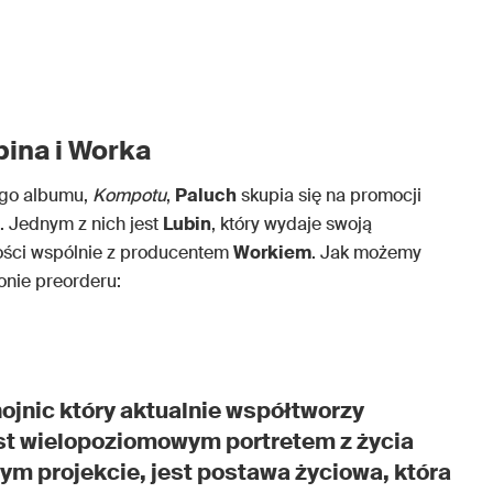
bina i Worka
ego albumu,
Kompotu
,
Paluch
skupia się na promocji
. Jednym z nich jest
Lubin
, który wydaje swoją
ości wspólnie z producentem
Workiem
. Jak możemy
onie preorderu:
hojnic który aktualnie współtworzy
st wielopoziomowym portretem z życia
 tym projekcie, jest postawa życiowa, która