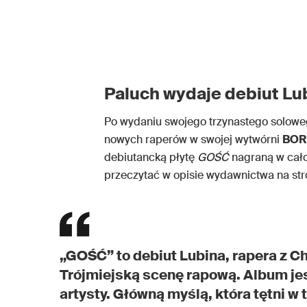
Paluch wydaje debiut Lu
Po wydaniu swojego trzynastego solow
nowych raperów w swojej wytwórni
BOR
debiutancką płytę
GOŚĆ
nagraną w cał
przeczytać w opisie wydawnictwa na str
„GOŚĆ” to debiut Lubina, rapera z C
Trójmiejską scenę rapową. Album je
artysty. Główną myślą, która tętni w