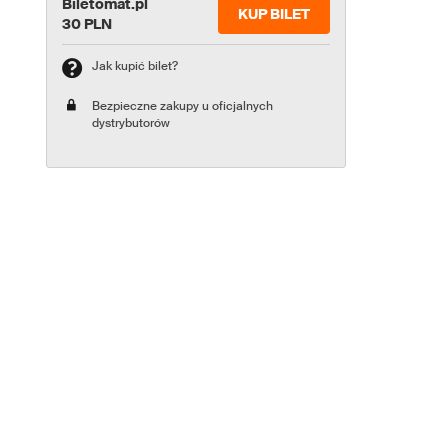
Biletomat.pl
KUP BILET
30 PLN
Jak kupić bilet?
Bezpieczne zakupy u oficjalnych
dystrybutorów