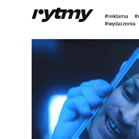
#reklama
#
#wydarzenia