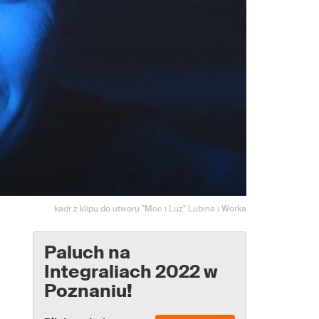
kadr z klipu do utworu "Moc i Luz" Lubina i Worka
Paluch na
Integraliach 2022 w
Poznaniu!