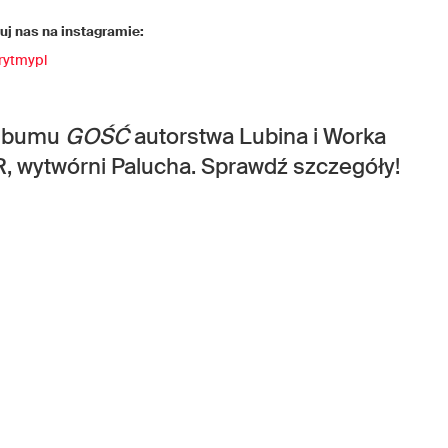
j nas na instagramie:
rytmypl
 albumu
GOŚĆ
autorstwa Lubina i Worka
 wytwórni Palucha. Sprawdź szczegóły!