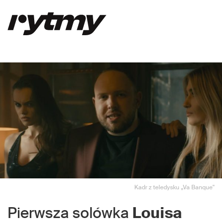
Kadr z teledysku „Va Banque"
Pierwsza solówka
Louisa