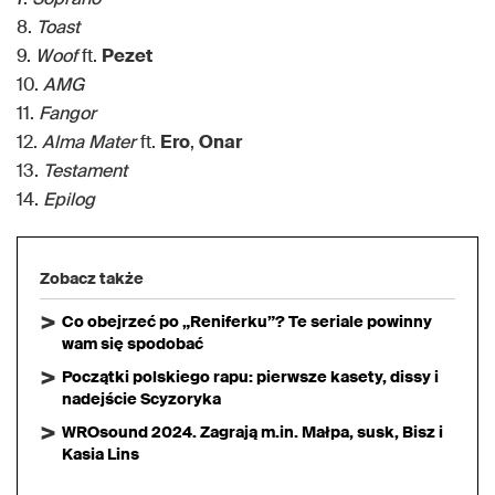
8.
Toast
9.
Woof
ft.
Pezet
10.
AMG
11.
Fangor
12.
Alma Mater
ft.
Ero
,
Onar
13.
Testament
14.
Epilog
Zobacz także
Co obejrzeć po „Reniferku”? Te seriale powinny
wam się spodobać
Początki polskiego rapu: pierwsze kasety, dissy i
nadejście Scyzoryka
WROsound 2024. Zagrają m.in. Małpa, susk, Bisz i
Kasia Lins