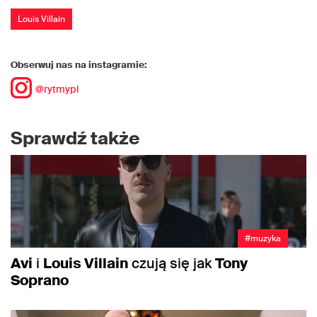
Louis Villain
Obserwuj nas na instagramie:
@rytmypl
Sprawdź także
#muzyka
Avi
i
Louis Villain
czują się jak
Tony
Soprano