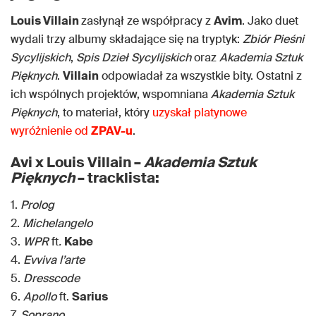
Louis Villain
zasłynął ze współpracy z
Avim
. Jako duet
wydali trzy albumy składające się na tryptyk:
Zbiór Pieśni
Sycylijskich
,
Spis Dzieł Sycylijskich
oraz
Akademia Sztuk
Pięknych
.
Villain
odpowiadał za wszystkie bity. Ostatni z
ich wspólnych projektów, wspomniana
Akademia Sztuk
Pięknych
, to materiał, który
uzyskał platynowe
wyróżnienie od
ZPAV-u
.
Avi x Louis Villain –
Akademia Sztuk
Pięknych
– tracklista:
1.
Prolog
2.
Michelangelo
3.
WPR
ft
.
Kabe
4.
Evviva l’arte
5.
Dresscode
6.
Apollo
ft.
Sarius
7.
Soprano