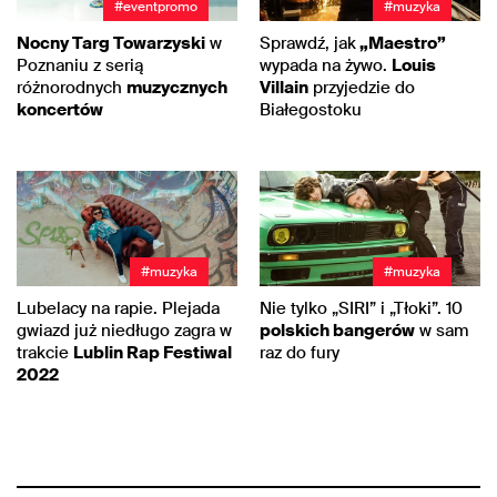
#eventpromo
#muzyka
Nocny Targ Towarzyski
w
Sprawdź, jak
„Maestro”
Poznaniu z serią
wypada na żywo.
Louis
różnorodnych
muzycznych
Villain
przyjedzie do
koncertów
Białegostoku
#muzyka
#muzyka
Lubelacy na rapie. Plejada
Nie tylko „SIRI” i „Tłoki”. 10
gwiazd już niedługo zagra w
polskich bangerów
w sam
trakcie
Lublin Rap Festiwal
raz do fury
2022