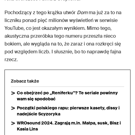
Pochodzący z tego krążka utwór
Dom
ma już za to na
liczniku ponad pięć milionów wyświetleń w serwisie
YouTube, co jest okazałym wynikiem. Mimo tego,
akustyczna przeróbka tego numeru przeszła nieco
bokiem, ale wygląda na to, że zaraz i ona rozkręci się
pod względem liczb. I słusznie, bo to naprawdę fajna
rzecz.
Zobacz także
Co obejrzeć po „Reniferku”? Te seriale powinny
wam się spodobać
Początki polskiego rapu: pierwsze kasety, dissy i
nadejście Scyzoryka
WROsound 2024. Zagrają m.in. Małpa, susk, Bisz i
Kasia Lins