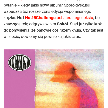
pytanie – kiedy jakiś nowy album? Sporo dyskusji
wzbudziła też rozszerzona edycja wspomnianego
krążka. No i
Hot16Challenge
bohatera tego tekstu
, bo
znaczącą rolę odgrywa w nim
Sokół
. Stąd już tylko krok
do pomyślenia, że panowie coś razem knują. Czy tak jest
w istocie, dowiemy się pewnie za jakiś czas.