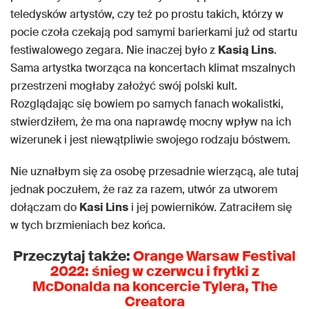
teledysków artystów, czy też po prostu takich, którzy w
pocie czoła czekają pod samymi barierkami już od startu
festiwalowego zegara. Nie inaczej było z
Kasią Lins
.
Sama artystka tworząca na koncertach klimat mszalnych
przestrzeni mogłaby założyć swój polski kult.
Rozglądając się bowiem po samych fanach wokalistki,
stwierdziłem, że ma ona naprawdę mocny wpływ na ich
wizerunek i jest niewątpliwie swojego rodzaju bóstwem.
Nie uznałbym się za osobę przesadnie wierzącą, ale tutaj
jednak poczułem, że raz za razem, utwór za utworem
dołączam do
Kasi Lins
i jej powierników. Zatraciłem się
w tych brzmieniach bez końca.
Przeczytaj także:
Orange Warsaw Festival
2022: śnieg w czerwcu i frytki z
McDonalda na koncercie Tylera, The
Creatora