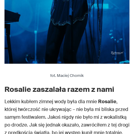
fot. Maciej Chomik
Rosalie zaszalała razem z nami
Lekkim kubłem zimnej wody była dla mnie
Rosalie
,
której twórczość nie ukrywając – nie była mi bliska przed
samym festiwalem. Jakoś nigdy nie było mi z wokalistką
po drodze. Jak się jednak okazało, zawróciłem z tej drogi
z prędkością światła, bo jej występ kupił mnie totalnie.