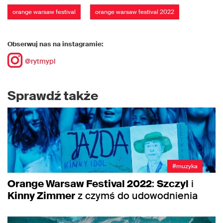
orange warsaw festival
orange warsaw festival 2022
Obserwuj nas na instagramie:
@rytmypl
Sprawdź także
#muzyka
Orange Warsaw Festival 2022
:
Szczyl
i
Kinny Zimmer
z czymś do udowodnienia