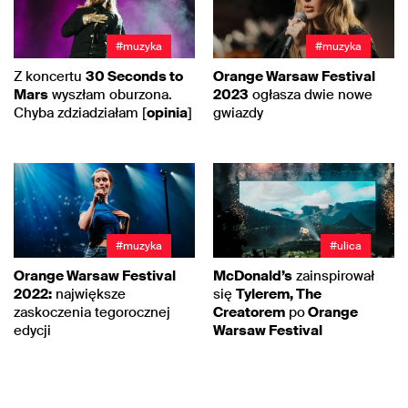
#muzyka
#muzyka
Z koncertu
30 Seconds to
Orange Warsaw Festival
Mars
wyszłam oburzona.
2023
ogłasza dwie nowe
Chyba zdziadziałam [
opinia
]
gwiazdy
#muzyka
#ulica
Orange Warsaw Festival
McDonald’s
zainspirował
2022:
największe
się
Tylerem, The
zaskoczenia tegorocznej
Creatorem
po
Orange
edycji
Warsaw Festival