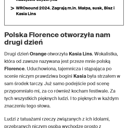
WROsound 2024. Zagrają m.in. Małpa, susk, Bisz i
Kasia Lins
Polska Florence otworzyła nam
drugi dzień
Drugi dzień
Orange
otworzyła
Kasia Lins
. Wokalistka,
która od zawsze nazywana jest przeze mnie polską
Florence
. Uduchowiona, tajemnicza i stąpająca po
scenie niczym prawdziwa bogini
Kasia
była strzałem w
sam środek tarczy. Już samo podejście pod scenę
przypomniało mi, za co również kocham festiwale. Za
tych wszystkich pięknych ludzi. I to pięknych w każdym
znaczeniu tego słowa.
Ludzi z tatuażami rzeczy związanych z ich idolami,
przebranych niczym osoba wychodzę prosto z