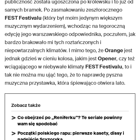
publiczność została ugoszczona po królewsku i to już od
samych bramek. Po zasmakowaniu zeszłorocznego
FEST Festivalu
(który był moim jedynym większym
muzycznym wydarzeniem), wchodząc na tegoroczną
edycję jego warszawskiego odpowiednika, poczułem, jak
bardzo brakowało mi tych roztańczonych i
niepowtarzalnych klimatów. I mimo tego, że
Orange
jest
jednak gdzieś w cieniu kolosa, jakim jest
Opener
, czy też
wciągającego w niebywałe klimaty
FEST Festivalu
, to i
tak nie można mu ująć tego, że to naprawdę pyszna
muzyczna przystawka, która śpiewająco otwiera lato.
Zobacz także
Co obejrzeć po „Reniferku”? Te seriale powinny
wam się spodobać
Początki polskiego rapu: pierwsze kasety, dissy i
nadejście Scyzoryka