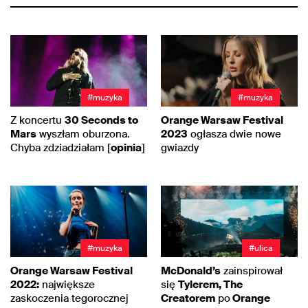
#muzyka
#muzyka
Z koncertu
30 Seconds to
Orange Warsaw Festival
Mars
wyszłam oburzona.
2023
ogłasza dwie nowe
Chyba zdziadziałam [
opinia
]
gwiazdy
#muzyka
#ulica
Orange Warsaw Festival
McDonald’s
zainspirował
2022:
największe
się
Tylerem, The
zaskoczenia tegorocznej
Creatorem
po
Orange