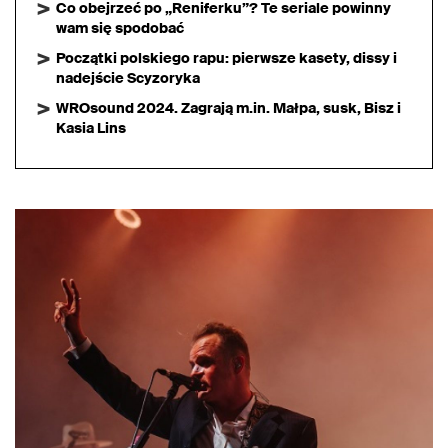
Co obejrzeć po „Reniferku”? Te seriale powinny
wam się spodobać
Początki polskiego rapu: pierwsze kasety, dissy i
nadejście Scyzoryka
WROsound 2024. Zagrają m.in. Małpa, susk, Bisz i
Kasia Lins