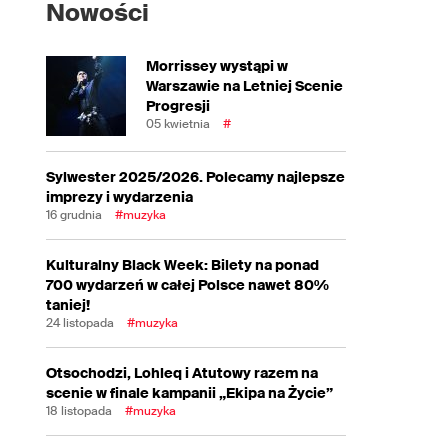
Nowości
Morrissey wystąpi w
Warszawie na Letniej Scenie
Progresji
05 kwietnia
#
Sylwester 2025/2026. Polecamy najlepsze
imprezy i wydarzenia
16 grudnia
#muzyka
Kulturalny Black Week: Bilety na ponad
700 wydarzeń w całej Polsce nawet 80%
taniej!
24 listopada
#muzyka
Otsochodzi, Lohleq i Atutowy razem na
scenie w finale kampanii „Ekipa na Życie”
18 listopada
#muzyka