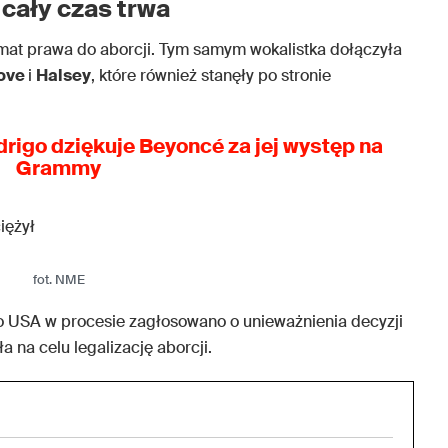
 cały czas trwa
mat prawa do aborcji. Tym samym wokalistka dołączyła
love
i
Halsey
, które również stanęły po stronie
drigo dziękuje Beyoncé za jej występ na
Grammy
fot. NME
 USA w procesie zagłosowano o unieważnienia decyzji
ała na celu legalizację aborcji.