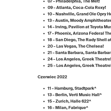
07 – Philadelphia, The Met!
09 – Atlanta, Coca-Cola Roxy!
10 – Nashville, Grand Ole Opry H
13 – Austin, Moody Amphitheater
14 – Irving, Pavilion at Toyota Mu
17 – Phoenix, Arizona Federal Th
18 – San Diego, The Rady Shell a
20 – Las Vegas, The Chelsea!
21 – Santa Barbara, Santa Barbar
24 – Los Angeles, Greek Theatre
25 – Los Angeles, Greek Theatre
Czerwiec 2022
11 – Hamburg, Stadtpark^
13 – Berlin, Verti Music Hall^
15 – Zurich, Halle 622^
16 – Milan, Fabrique^