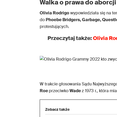
Walka o prawa do aborcji
Olivia Rodrigo
wypowiedziała się na te
do
Phoebe Bridgers, Garbage, Quest
protestujących.
Przeczytaj także:
Olivia Ro
W trakcie głosowania Sądu Najwyższego
Roe
przeciwko
Wade
z 1973 r., która mi
Zobacz także