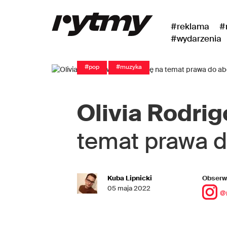
#reklama
#
#wydarzenia
#pop
#muzyka
Olivia Rodrig
temat prawa d
Kuba Lipnicki
Obserwu
05 maja 2022
@