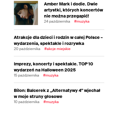
Amber Mark i dodie. Dwie
artystki, których koncertów
nie można przegapić!
24 października
#muzyka
Atrakcje dla dzieci i rodzin w całej Polsce –
wydarzenia, spektakle i rozrywka
20 października
#akcje miejskie
Imprezy, koncerty i spektakle. TOP 10
wydarzeń na Halloween 2025
15 października
#muzyka
Bilon: Balcerek z „Alternatywy 4” wjechał
w moje struny głosowe
10 października
#muzyka