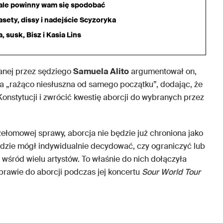
iale powinny wam się spodobać
sety, dissy i nadejście Scyzoryka
 susk, Bisz i Kasia Lins
sanej przez sędziego
Samuela Alito
argumentował on,
a „rażąco niesłuszna od samego początku”, dodając, że
onstytucji i zwrócić kwestię aborcji do wybranych przez
zełomowej sprawy, aborcja nie będzie już chroniona jako
dzie mógł indywidualnie decydować, czy ograniczyć lub
 wśród wielu artystów. To właśnie do nich dołączyła
 prawie do aborcji podczas jej koncertu
Sour World Tour