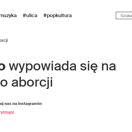
muzyka
#ulica
#popkultura
o
wypowiada się na
o aborcji
j nas na instagramie:
rytmypl