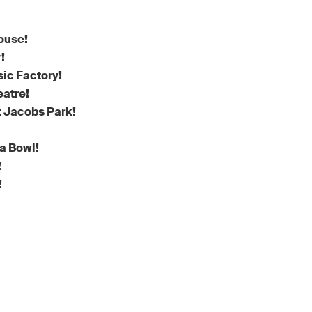
ouse!
!
sic Factory!
eatre!
t Jacobs Park!
a Bowl!
!
!