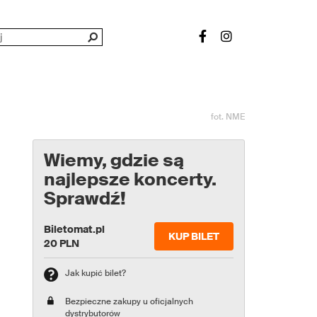
fot. NME
Wiemy, gdzie są
najlepsze koncerty.
Sprawdź!
Biletomat.pl
KUP BILET
20 PLN
Jak kupić bilet?
Bezpieczne zakupy u oficjalnych
dystrybutorów