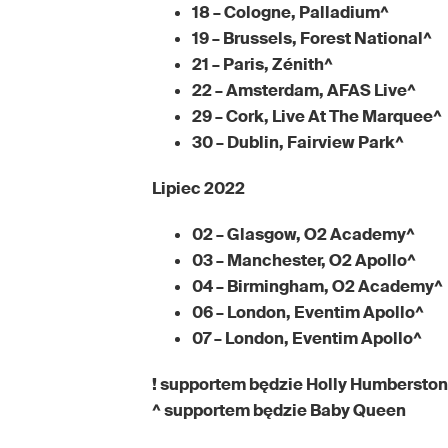
18 – Cologne, Palladium^
19 – Brussels, Forest National^
21 – Paris, Zénith^
22 – Amsterdam, AFAS Live^
29 – Cork, Live At The Marquee^
30 – Dublin, Fairview Park^
Lipiec 2022
02 – Glasgow, O2 Academy^
03 – Manchester, O2 Apollo^
04 – Birmingham, O2 Academy^
06 – London, Eventim Apollo^
07 – London, Eventim Apollo^
! supportem będzie Holly Humbersto
^ supportem będzie Baby Queen