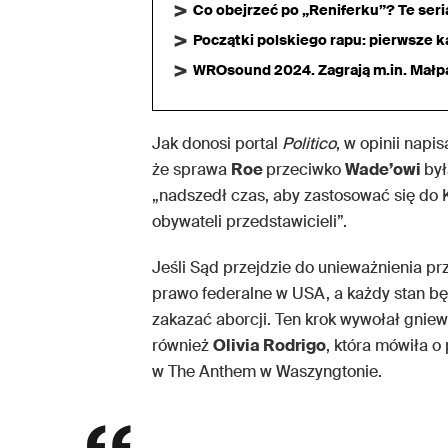
Co obejrzeć po „Reniferku”? Te ser
Początki polskiego rapu: pierwsze ka
WROsound 2024. Zagrają m.in. Małpa,
Jak donosi portal
Politico
,
w opinii napi
że sprawa
Roe
przeciwko
Wade’owi
był
„nadszedł czas, aby zastosować się do K
obywateli przedstawicieli”.
Jeśli Sąd przejdzie do unieważnienia pr
prawo federalne w USA, a każdy stan bę
zakazać aborcji. Ten krok wywołał gniew
również
Olivia Rodrigo
, która mówiła o
w The Anthem w Waszyngtonie.