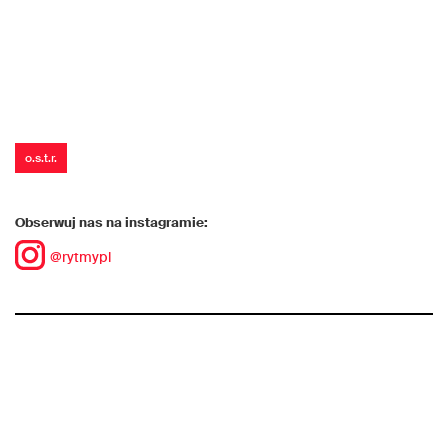
o.s.t.r.
Obserwuj nas na instagramie:
@rytmypl