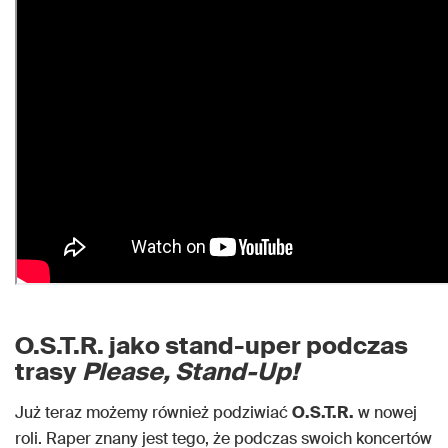
O.S.T.R. jako stand-uper podczas
trasy
Please, Stand-Up!
Już teraz możemy również podziwiać
O.S.T.R.
w nowej
roli. Raper znany jest tego, że podczas swoich koncertów