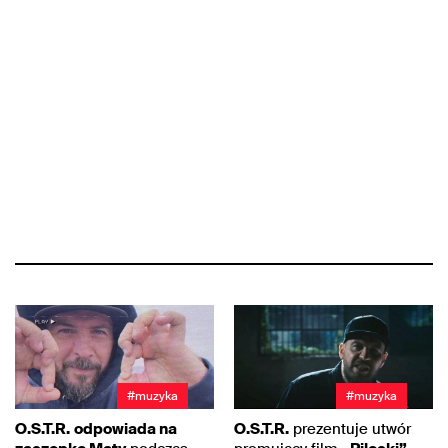
#muzyka
#muzyka
O.S.T.R.
odpowiada na
O.S.T.R.
prezentuje utwór