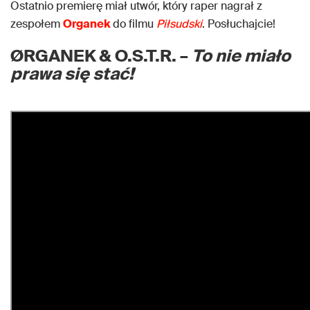
Ostatnio premierę miał utwór, który raper nagrał z
zespołem
Organek
do filmu
Piłsudski
. Posłuchajcie!
ØRGANEK & O.S.T.R. –
To nie miało
prawa się stać!