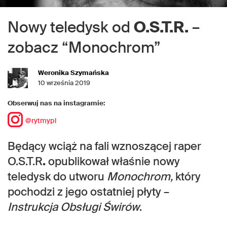
Nowy teledysk od
O.S.T.R.
–
zobacz “Monochrom”
Weronika Szymańska
10 września 2019
Obserwuj nas na instagramie:
@rytmypl
Będący wciąż na fali wznoszącej raper
O.S.T.R
.
opublikował właśnie nowy
teledysk do utworu
Monochrom,
który
pochodzi z jego ostatniej płyty –
Instrukcja Obsługi Świrów
.