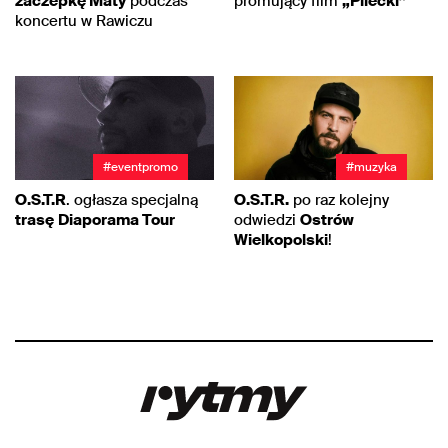
zaczepkę Maty
podczas
promujący film
„Pilecki”
koncertu w Rawiczu
#eventpromo
#muzyka
O.S.T.R
. ogłasza specjalną
O.S.T.R.
po raz kolejny
trasę
Diaporama Tour
odwiedzi
Ostrów
Wielkopolski
!