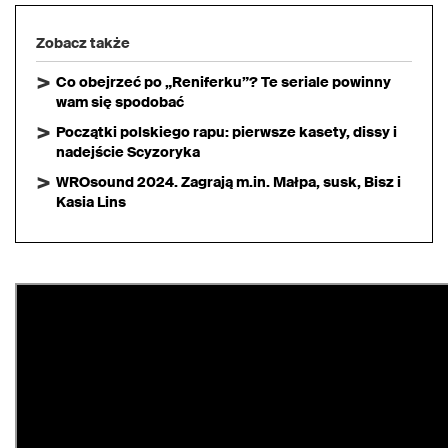
Zobacz także
Co obejrzeć po „Reniferku”? Te seriale powinny
wam się spodobać
Początki polskiego rapu: pierwsze kasety, dissy i
nadejście Scyzoryka
WROsound 2024. Zagrają m.in. Małpa, susk, Bisz i
Kasia Lins