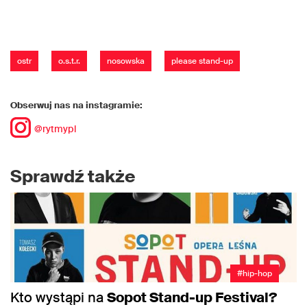
ostr
o.s.t.r.
nosowska
please stand-up
Obserwuj nas na instagramie:
@rytmypl
Sprawdź także
#hip-hop
Kto wystąpi na
Sopot Stand-up Festival?