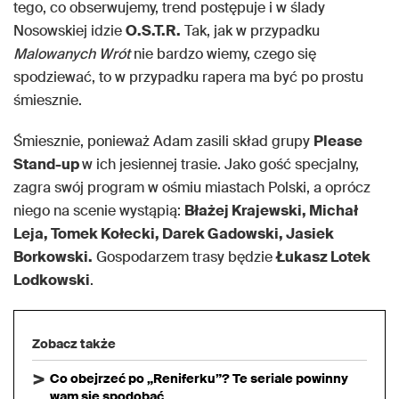
tego, co obserwujemy, trend postępuje i w ślady
Nosowskiej idzie
O.S.T.R.
Tak, jak w przypadku
Malowanych Wrót
nie bardzo wiemy, czego się
spodziewać, to w przypadku rapera ma być po prostu
śmiesznie.
Śmiesznie, ponieważ Adam zasili skład grupy
Please
Stand-up
w ich jesiennej trasie. Jako gość specjalny,
zagra swój program w ośmiu miastach Polski, a oprócz
niego na scenie wystąpią:
Błażej Krajewski, Michał
Leja, Tomek Kołecki, Darek Gadowski, Jasiek
Borkowski.
Gospodarzem trasy będzie
Łukasz Lotek
Lodkowski
.
Zobacz także
Co obejrzeć po „Reniferku”? Te seriale powinny
wam się spodobać