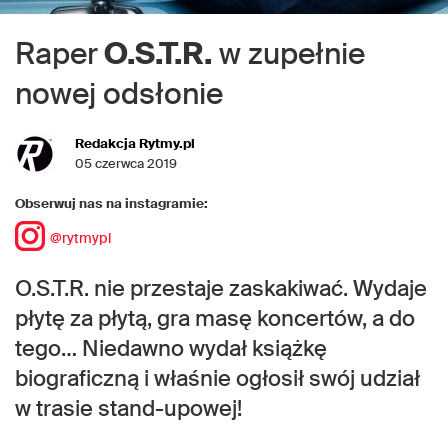
Raper
O.S.T.R.
w zupełnie
nowej odsłonie
Redakcja Rytmy.pl
05 czerwca 2019
Obserwuj nas na instagramie:
@rytmypl
O.S.T.R. nie przestaje zaskakiwać. Wydaje
płytę za płytą, gra masę koncertów, a do
tego… Niedawno wydał książkę
biograficzną i właśnie ogłosił swój udział
w trasie stand-upowej!