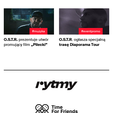
#muzyka
#eventpromo
O.S.T.R.
prezentuje utwór
O.S.T.R
. ogłasza specjalną
promujący film
„Pilecki”
trasę
Diaporama Tour