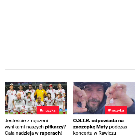
#muzyka
#muzyka
Jesteście zmęczeni
O.S.T.R.
odpowiada na
wynikami naszych
piłkarzy
?
zaczepkę Maty
podczas
Cała nadzieja w
raperach
!
koncertu w Rawiczu