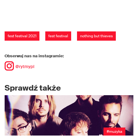
fest festival 2021
fest festival
nothing but thieves
Obserwuj nas na instagramie:
@rytmypl
Sprawdź także
#muzyka