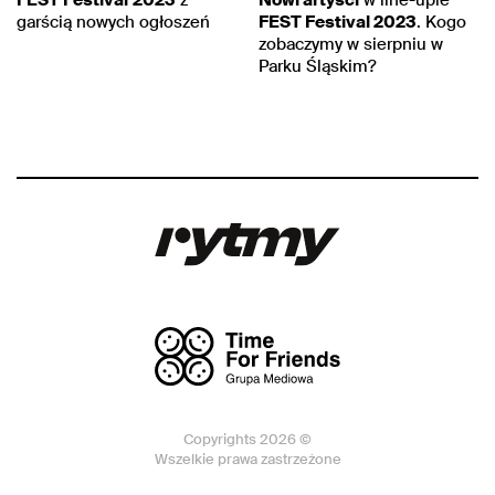
FEST Festival
2023
z
Nowi artyści
w line-upie
garścią nowych ogłoszeń
FEST Festival 2023
. Kogo
zobaczymy w sierpniu w
Parku Śląskim?
Copyrights 2026 ©
Wszelkie prawa zastrzeżone