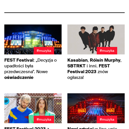
#muzyka
#muzyka
FEST Festival
: „Decyzja o
Kasabian
,
Róisín
Murphy
,
upadłości była
SBTRKT
i inni.
FEST
przedwczesna”. Nowe
Festival 2023
znów
oświadczenie
ogłasza!
#muzyka
#muzyka