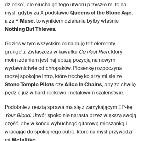
dziecko”, ale słuchając tego utworu przyszło mi to na
myśl, gdyby za X podstawić
Queens of the Stone Age
,
a za Y
Muse
, to wynikiem działania byłby właśnie
Nothing But Thieves
.
Gdzieś w tym wszystkim odnajduję też elementy…
grunge’u. Zwłaszcza w kawałku
Ce n’est Rien
, który
moim zdaniem jest najlepszą pozycją na nowym
wydawnictwie od chłopaków. Piosenkę rozpoczyna
raczej spokojne intro, które trochę kojarzy mi się ze
Stone Temple Pilots
czy
Alice In Chains
, aby za chwilę
pędzić już w hard rockowo-metalowym szaleństwie.
Podobnie z resztą sprawa ma się z zamykającym EP-kę
Your Blood
. Utwór spokojnie narasta przez większą swoją
część, aby w końcu wybuchnąć gitarową mieszanką i
wracając do spokojnego outro, które na myśl przywodzi
mi
Metallikę
.