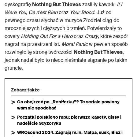
dyskografię
Nothing But Thieves
zasiliły kawałki
If I
Were You
,
Ce n’est Rien
oraz
Your Blood
. Już od
pewnego czasu słychać w muzyce Złodziei ciąg do
mroczniejszych i cięższych brzmień. Potwierdzały to
covery
Holding Out For a Hero
oraz
Crazy
, które zespół
nagrał na przestrzeni lat.
Moral Panic
w pewien sposób
rozwinęło tę stronę twórczości
Nothing But Thieves
,
jednak nadal było to nieco nieśmiałe stąpanie po takim
gruncie.
Zobacz także
Co obejrzeć po „Reniferku”? Te seriale powinny
wam się spodobać
Początki polskiego rapu: pierwsze kasety, dissy i
nadejście Scyzoryka
WROsound 2024. Zagrają m.in. Małpa, susk, Bisz i