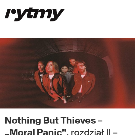
Nothing But Thieves
–
„Moral Panic”
, rozdział II –