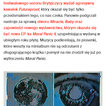
festiwalowego sezonu Brytyjczycy wydali agresywny
kawałek
Futureproof
, który okazał się być tylko
przedsmakiem tego, co nas czeka. Panowie podgrzali
nastroje za sprawą
utworu
Miracle, Baby
oraz
zapowiedzi nowego wydawnictwa, którym okazała się
być nowa EP-ka
Moral Panic II
, uzupełniająca wydaną w
ubiegłym roku płytę. Muzycy podkreślają, że piosenki,
które weszły na minialbum nie są odrzutami z
długogrającego krążka i pomysł na nie zrodził się już po
wytłoczeniu
Moral Panic
.