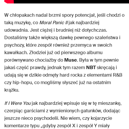
W chłopakach nadal brzmi spory potencjał, jeśli chodzi o
taką muzykę, co
Moral Panic II
jak najbardziej
udowadnia. Jest ciężej i brudniej niż dotychczas.
Dostaliśmy także większą dawkę pewnego szaleństwa i
psychozy, które zespół również przemyca w swoich
kawałkach. Złodziei już od pierwszego albumu
porównywano chociażby do
Muse
. Była w tym pewnie
jakaś część prawdy, jednak tym razem
NBT
skręcają i
udają się w dzikie odmęty hard rocka z elementami R&B
czy hip-hopu, co mogliśmy słyszeć już na ostatnim
krążku.
If I Were You
jak najbardziej wpisuje się w tę mieszankę,
czerpiąc garściami z wymienionych gatunków, dodając
jeszcze nieco psychodelii. Nie wiem, czy kojarzycie
komentarze typu „gdyby zespół X i zespół Y miały