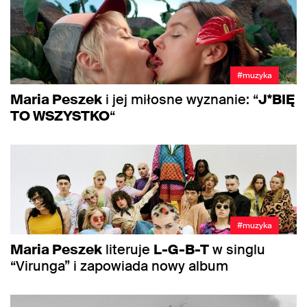
#muzyka
Maria Peszek
i jej miłosne wyznanie: “
J*BIĘ
TO WSZYSTKO
“
#muzyka
Maria Peszek
literuje
L-G-B-T
w singlu
“Virunga” i zapowiada nowy album