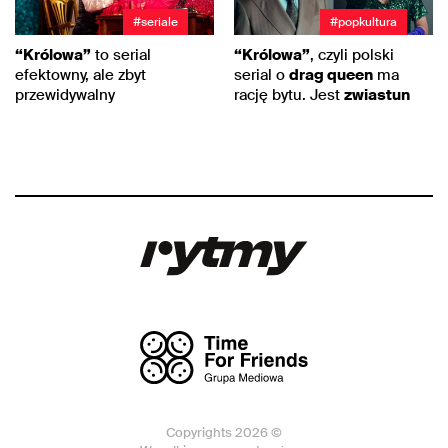
#seriale
#popkultura
“Królowa”
to serial
“Królowa”
, czyli polski
efektowny, ale zbyt
serial o
drag queen
ma
przewidywalny
rację bytu. Jest
zwiastun
Copyrights 2026 ©