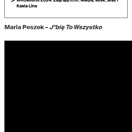
WROsound 2024. Zagrają m.in. Małpa, susk, Bisz i
Kasia Lins
Maria Peszek –
J*bię To Wszystko